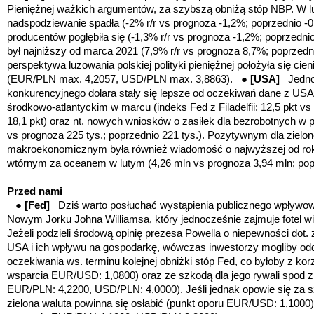
Pieniężnej ważkich argumentów, za szybszą obniżą stóp NBP. W 
nadspodziewanie spadła (-2% r/r vs prognoza -1,2%; poprzednio -0
producentów pogłębiła się (-1,3% r/r vs prognoza -1,2%; poprzedn
był najniższy od marca 2021 (7,9% r/r vs prognoza 8,7%; poprzedn
perspektywa luzowania polskiej polityki pieniężnej położyła się ci
(EUR/PLN max. 4,2057, USD/PLN max. 3,8863). ●
[USA]
Jedno
konkurencyjnego dolara stały się lepsze od oczekiwań dane z USA 
środkowo-atlantyckim w marcu (indeks Fed z Filadelfii: 12,5 pkt vs
18,1 pkt) oraz nt. nowych wniosków o zasiłek dla bezrobotnych w 
vs prognoza 225 tys.; poprzednio 221 tys.). Pozytywnym dla zielo
makroekonomicznym była również wiadomość o najwyższej od ro
wtórnym za oceanem w lutym (4,26 mln vs prognoza 3,94 mln; popr
Przed nami
●
[Fed]
Dziś warto posłuchać wystąpienia publicznego wpływow
Nowym Jorku Johna Williamsa, który jednocześnie zajmuje fotel
Jeżeli podzieli środową opinię prezesa Powella o niepewności dot.
USA i ich wpływu na gospodarkę, wówczas inwestorzy mogliby odd
oczekiwania ws. terminu kolejnej obniżki stóp Fed, co byłoby z kor
wsparcia EUR/USD: 1,0800)
oraz ze szkodą dla jego rywali spod
EUR/PLN: 4,2200, USD/PLN: 4,0000)
. Jeśli jednak opowie się z
zielona waluta powinna się osłabić
(punkt oporu EUR/USD: 1,1000)