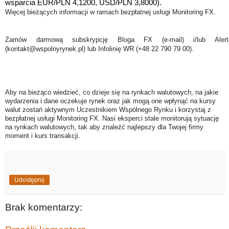
wsparcia EUR/PLN 4,1200, USD/PLN 3,8000).
Więcej bieżących informacji w ramach bezpłatnej usługi Monitoring FX.
Zamów darmową subskrypcję Bloga FX (e-mail) i/lub Ale
(kontakt@wspolnyrynek.pl) lub Infolinię WR (+48 22 790 79 00).
Aby na bieżąco wiedzieć, co dzieje się na rynkach walutowych, na jakie
wydarzenia i dane oczekuje rynek oraz jak mogą one wpłynąć na kursy
walut zostań aktywnym Uczestnikiem Wspólnego Rynku i korzystaj z
bezpłatnej usługi Monitoring FX. Nasi eksperci stale monitorują sytuację
na rynkach walutowych, tak aby znaleźć najlepszy dla Twojej firmy
moment i kurs transakcji.
Udostępnij
Brak komentarzy: