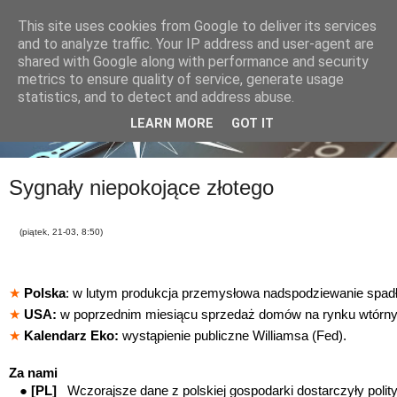
This site uses cookies from Google to deliver its services
and to analyze traffic. Your IP address and user-agent are
shared with Google along with performance and security
metrics to ensure quality of service, generate usage
statistics, and to detect and address abuse.
LEARN MORE
GOT IT
Sygnały niepokojące złotego
(piątek, 21-03, 8:50)
★
Polska
: w lutym produkcja przemysłowa nadspodziewanie spadł
★
USA:
w poprzednim miesiącu sprzedaż domów na rynku wtórny
★
Kalendarz Eko:
wystąpienie publiczne Williamsa (Fed).
Za nami
●
[PL]
Wczorajsze dane z polskiej gospodarki dostarczyły polit