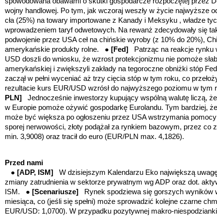
spowodowana obawami o skutki gospodarcze rozpoczętej przez Do
wojny handlowej. Po tym, jak wczoraj weszły w życie najwyższe o
cła (25%) na towary importowane z Kanady i Meksyku , władze tyc
wprowadzeniem taryf odwetowych. Na rewanż zdecydowały się ta
podwojenie przez USA ceł na chińskie wyroby (z 10% do 20%), Chin
amerykańskie produkty rolne. ●
[Fed]
Patrząc na reakcje rynku
USD doszli do wniosku, że wzrost protekcjonizmu nie pomoże sła
amerykańskiej i zwiększyli zakłady na tegoroczne obniżki stóp Fe
zaczął w pełni wyceniać aż trzy cięcia stóp w tym roku, co przełoż
rezultacie kurs EUR/USD wzrósł do najwyższego poziomu w tym 
PLN]
Jednocześnie inwestorzy kupujący wspólną walutę liczą, ż
w Europie pomoże ożywić gospodarkę Eurolandu. Tym bardziej, ż
może być większa po ogłoszeniu przez USA wstrzymania pomocy 
sporej nerwowości, złoty podążał za rynkiem bazowym, przez co 
min. 3,9008) oraz tracił do euro (EUR/PLN max. 4,1826).
Przed nami
●
[ADP, ISM]
W dzisiejszym Kalendarzu Eko największą uwagę 
zmiany zatrudnienia w sektorze prywatnym wg ADP oraz dot. akty
ISM. ●
[Scenariusze]
Rynek spodziewa się gorszych wyników 
miesiąca, co (jeśli się spełni) może sprowadzić kolejne czarne ch
EUR/USD: 1,0700)
. W przypadku pozytywnej makro-niespodzianki