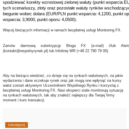
spodziewać korekty wzrostowej zielonej waluty
(punkt wsparcia E
tych scenariuszy, złoty oraz pozostałe waluty rynków wschodzący
biegunie wobec dolara (EUR/PLN punkt wsparcia: 4,1200, punkt o
wsparcia: 3,9000, punkt oporu: 4,0500).
Więcej bieżących informacji w ramach bezpłatnej usługi Monitoring FX.
Zamów darmową subskrypcję Bloga FX (e-mail) i/lub Ale
(kontakt@wspolnyrynek.pl) lub Infolinię WR (+48 22 790 79 00).
Aby na bieżąco wiedzieć, co dzieje się na rynkach walutowych, na jakie
wydarzenia i dane oczekuje rynek oraz jak mogą one wpłynąć na kursy
walut zostań aktywnym Uczestnikiem Wspólnego Rynku i korzystaj z
bezpłatnej usługi Monitoring FX. Nasi eksperci stale monitorują sytuację
na rynkach walutowych, tak aby znaleźć najlepszy dla Twojej firmy
moment i kurs transakcji.
Udostępnij