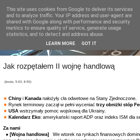
This site uses cookies from Google to deliver its services
and to analyze traffic. Your IP address and user-agent are
shared with Google along with performance and security
metrics to ensure quality of service, generate usage
statistics, and to detect and address abuse.
LEARN MORE
GOT IT
Jak rozpętałem II wojnę handlową
(środa, 5-03, 8:50)
★
Chiny
i
Kanada
nałożyły cła odwetowe na Stany Zjednoczone.
★
Rynek terminowy zaczął w pełni wyceniać
trzy obniżki stóp Fe
★
USA
wstrzymały pomoc wojskową dla Ukrainy.
★
Kalendarz Eko
:
amerykański raport ADP oraz indeks ISM dla s
Za nami
●
[Wojna handlowa]
We wtorek na rynkach finansowych domino