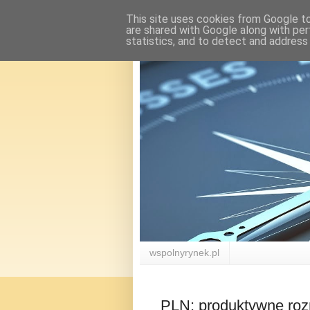
This site uses cookies from Google to 
are shared with Google along with per
statistics, and to detect and address
wspolnyrynek.pl
PLN: produktywne roz