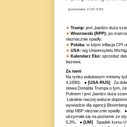
(poniedziałek, 17-03, 8:50)
★
Trump:
jest „bardzo duża sza
★
Wnorowski (RPP):
po marcow
nieznacznie spadły.
★
Polska:
w lutym inflacja CPI 
★
USA:
wg Uniwersytetu Michig
★
Kalendarz Eko:
sprzedaż deta
bazowa.
Za nami
Na rynku walutowym miniony tyd
4,1690). ●
[USA-RUS]
Za dob
słowa Donalda Trumpa o tym, że
Putinem i jest „bardzo duża sza
Lokalnie naszej walucie dopom
wywiadzie dla agencji Bloomberga
stóp NBP nieznacznie spadły. 
utrzymała się na poziomie ze sty
5,3%. ●
[UM]
Spadek kursu US