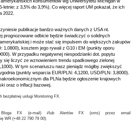
ch amerykańskich konsumentów wg Uniwersytetu Michigan w
-letnie: z 3,5% do 3,9%). Co więcej raport UM pokazał, że ich
da 2022.
rzyniesie publikacje bardzo ważnych danych z USA nt.
Jej prognozowane odbicie będzie świadczyć o solidnych
amerykańskiej i może stać się impulsem do większych zakupów
 1,0800), kosztem jego rywali z G10 i EM (punkty oporu
00). W przypadku negatywnej niespodzianki dot. popytu
się liczyć ze wznowieniem trendu spadkowego zielonej
,1000). W tym scenariuszu nasz pieniądz mógłby zwiększyć
tygodnia (punkty wsparcia EUR/PLN: 4,1200, USD/PLN: 3,8000).
kroekonomicznym dla PLNa będzie ogłoszenie krajowych
ki oraz o inflacji bazowej.
 bezpłatnej usługi Monitoring FX.
Bloga FX (e-mail) i/lub Alertów FX (sms) przez email
nię WR (+48 22 790 79 00).