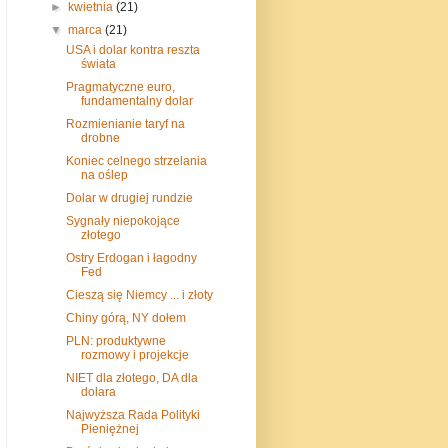
►
kwietnia
(21)
▼
marca
(21)
USA i dolar kontra reszta
świata
Pragmatyczne euro,
fundamentalny dolar
Rozmienianie taryf na
drobne
Koniec celnego strzelania
na oślep
Dolar w drugiej rundzie
Sygnały niepokojące
złotego
Ostry Erdogan i łagodny
Fed
Cieszą się Niemcy ... i złoty
Chiny górą, NY dołem
PLN: produktywne
rozmowy i projekcje
NIET dla złotego, DA dla
dolara
Najwyższa Rada Polityki
Pieniężnej