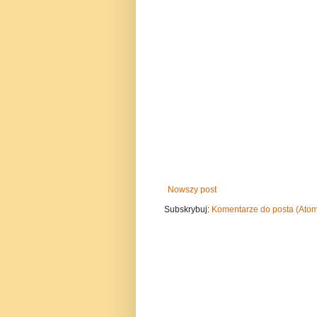
Nowszy post
Subskrybuj:
Komentarze do posta (Ato