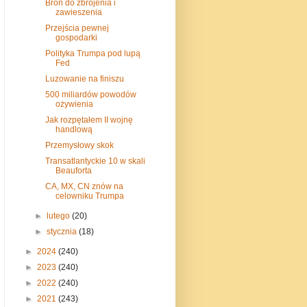
Broń do zbrojenia i
zawieszenia
Przejścia pewnej
gospodarki
Polityka Trumpa pod lupą
Fed
Luzowanie na finiszu
500 miliardów powodów
ożywienia
Jak rozpętałem II wojnę
handlową
Przemysłowy skok
Transatlantyckie 10 w skali
Beauforta
CA, MX, CN znów na
celowniku Trumpa
►
lutego
(20)
►
stycznia
(18)
►
2024
(240)
►
2023
(240)
►
2022
(240)
►
2021
(243)