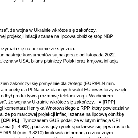
nsa”, że wojna w Ukrainie wkrótce się zakończy.
ej projekcji inflacji szanse na lipcową obniżkę stóp NBP
utrzymała się na poziomie ze stycznia.
an nastroje konsumentów są najgorsze od listopada 2022.
liczna w USA, bilans płatniczy Polski oraz krajowa inflacja
zień zakończył się pomyślnie dla złotego (EUR/PLN min.
rą monetę dla
PLNa oraz dla innych walut EU inwestorzy wzięli
 odbył produktywną rozmowę telefoniczną z Władimirem
nsa”, że wojna w Ukrainie wkrótce się zakończy. ●
[RPP]
ógł komentarz Henryka Wnorowskiego z RPP, który powiedział w
, że po marcowej projekcji inflacji szanse na lipcową obniżkę
●
[CPI PL]
Tymczasem GUS podał, że w lutym inflacja CPI
cznia (tj. 4,9%), podczas gdy rynek spodziewał się jej wzrostu do
D/PLN (min. 3,8210) limitowała informacja o znacznym