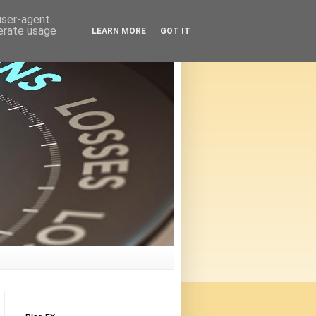
 user-agent
nerate usage
LEARN MORE
GOT IT