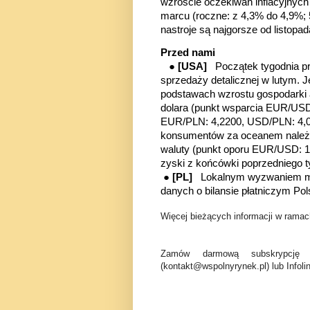
wzroście oczekiwań inflacyjny
marcu (roczne: z 4,3% do 4,9%; 5
nastroje są najgorsze od listopa
Przed nami
●
[USA]
Początek tygodnia p
sprzedaży detalicznej w lutym. 
podstawach wzrostu gospodarki 
dolara (punkt wsparcia EUR/USD:
EUR/PLN: 4,2200, USD/PLN: 4,00
konsumentów za oceanem należy 
waluty
(punkt oporu EUR/USD: 1
zyski z końcówki poprzedniego 
●
[PL]
Lokalnym wyzwaniem ma
danych o bilansie płatniczym Pols
Więcej bieżących informacji w ramach
Zamów darmową subskrypcję 
(kontakt@wspolnyrynek.pl) lub Infoli