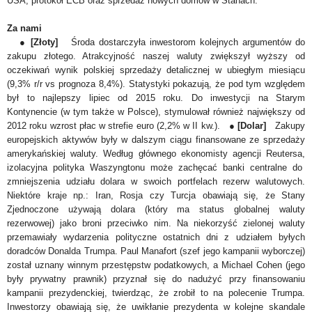
USA, protokół ECB oraz sprzedaż nowych domów w Stanach.
Za nami
●
[Złoty]
Środa dostarczyła inwestorom kolejnych argumentów do
zakupu złotego. Atrakcyjność naszej waluty zwiększył wyższy od
oczekiwań wynik polskiej sprzedaży detalicznej w ubiegłym miesiącu
(9,3% r/r vs prognoza 8,4%). Statystyki pokazują, że pod tym względem
był to najlepszy lipiec od 2015 roku. Do inwestycji na Starym
Kontynencie (w tym także w Polsce), stymulował również największy od
2012 roku wzrost płac w strefie euro (2,2% w II kw.).
●
[Dolar]
Zakupy
europejskich aktywów były w dalszym ciągu finansowane ze sprzedaży
amerykańskiej waluty.
Według głównego ekonomisty agencji Reutersa,
izolacyjna polityka Waszyngtonu może zachęcać banki centralne do
zmniejszenia udziału dolara w swoich portfelach rezerw walutowych.
Niektóre kraje np.: Iran, Rosja czy Turcja obawiają się, że Stany
Zjednoczone używają dolara (który ma status globalnej waluty
rezerwowej) jako broni przeciwko nim. Na niekorzyść zielonej waluty
przemawiały wydarzenia polityczne ostatnich dni z udziałem byłych
doradców Donalda Trumpa. Paul Manafort (szef jego kampanii wyborczej)
został uznany winnym przestępstw podatkowych, a Michael Cohen (jego
były prywatny prawnik) przyznał się do nadużyć przy finansowaniu
kampanii prezydenckiej, twierdząc, że zrobił to na polecenie Trumpa.
Inwestorzy obawiają się, że uwikłanie prezydenta w kolejne skandale