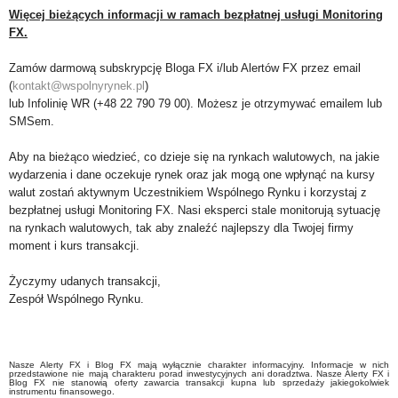
Więcej bieżących informacji w ramach bezpłatnej usługi Monitoring
FX.
Zamów darmową subskrypcję Bloga FX i/lub Alertów FX przez email
(
kontakt@wspolnyrynek.pl
)
lub Infolinię WR (+48 22 790 79 00). Możesz je otrzymywać emailem lub
SMSem.
Aby na bieżąco wiedzieć, co dzieje się na rynkach walutowych, na jakie
wydarzenia i dane oczekuje rynek oraz jak mogą one wpłynąć na kursy
walut zostań aktywnym Uczestnikiem Wspólnego Rynku i korzystaj z
bezpłatnej usługi Monitoring FX. Nasi eksperci stale monitorują sytuację
na rynkach walutowych, tak aby znaleźć najlepszy dla Twojej firmy
moment i kurs transakcji.
Życzymy udanych transakcji,
Zespół Wspólnego Rynku.
Nasze Alerty FX i Blog FX mają wyłącznie charakter informacyjny. Informacje w nich
przedstawione nie mają charakteru porad inwestycyjnych ani doradztwa. Nasze Alerty FX i
Blog FX nie stanowią oferty zawarcia transakcji kupna lub sprzedaży jakiegokolwiek
instrumentu finansowego.