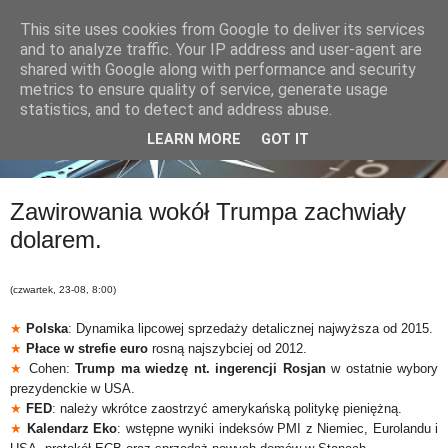
This site uses cookies from Google to deliver its services
and to analyze traffic. Your IP address and user-agent are
shared with Google along with performance and security
metrics to ensure quality of service, generate usage
statistics, and to detect and address abuse.
LEARN MORE
GOT IT
Zawirowania wokół Trumpa zachwiały
dolarem.
(czwartek, 23-08, 8:00)
★
Polska
: Dynamika lipcowej sprzedaży detalicznej najwyższa od 2015.
★
Płace w strefie euro
rosną najszybciej od 2012.
★
Cohen:
Trump ma wiedzę nt. ingerencji Rosjan
w ostatnie wybory
prezydenckie w USA.
★
FED
: należy wkrótce zaostrzyć amerykańską politykę pieniężną.
★
Kalendarz Eko
: wstępne wyniki indeksów PMI z Niemiec, Eurolandu i