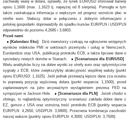
zachwiały wiarę w dolara, sprawiły, że rynek EUR/USD sforsował barierę
oporu 1,1600 (max. 1,1623 tj. najwyżej od 8 sierpnia). Pomogła w tym
także zaskakująca informacja o większym od prognoz wzroście płac w
strefie euro. Słabszy dolar w połączeniu z dobrymi informacjami z
polskiej gospodarki doprowadziły do spadku kursów EUR/PLN i USD/PLN
odpowiednio do poziomu 4,2685 i 3,6803.
Przed nami
●
[Kalendarz Eko]
Dziś inwestorzy czekają na ogłoszenie wstępnych
wyników indeksów PMI w sektorach przemysłu i usług w Niemczech,
Eurolandzie oraz USA, publikację protokołu ECB, a także lipcowe dane o
sprzedaży nowych dom
ó
w w Stanach. ●
[Scenariusze dla EUR/USD]
Wielu analityków liczy na dobre wyniki ze strefy euro oraz optymistyczne
sygnały z ECB, które zwiększyłyby atrakcyjność wsp
ó
lnej waluty (punkt
oporu EUR/USD: 1,1625). Jeśli jednak przeważą lepsze dane zza oceanu
to poprawią pozycję wyjściową dolara (punkt wsparcia: 1,1500), przed
zaplanowanym na jutro arcyważnym wystąpieniem prezesa FED na
sympozjum w Jackson Hole. ●
[Scenariusze dla PLN]
Jeżeli chodzi o
złotego, to najbardziej optymistyczny scenariusz zakłada dobre dane z
EZ, gorsze z USA oraz ostrożną treść protokołu ECB (punkty wsparcia
EUR/PLN: 4,2650, USD/PLN: 3,6800). Przeciwna kombinacja zaszkodzi
naszej walucie (punkty oporu EUR/PLN: 4,3000, USD/PLN: 3,7500).