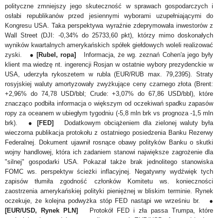
polityczne zmniejszy jego skuteczność w sprawach gospodarczych i
osłabi republikanów przed jesiennymi wyborami uzupełniającymi do
Kongresu USA. Taka perspektywa wyraźnie zdeprymowała inwestorów z
Wall Street (DJI: -0,34% do 25733,60 pkt), którzy mimo doskonałych
wyników kwartalnych amerykańskich spółek giełdowych woleli realizować
zyski.
●
[Rubel, ropa]
Informacja, że wg. zeznań Cohen'a jego były
klient ma wiedzę nt. ingerencji Rosjan w ostatnie wybory prezydenckie w
USA, uderzyła rykoszetem w rubla (EUR/RUB max. 79,2395). Straty
rosyjskiej waluty amortyzowały zwyżkujące ceny czarnego złota (Brent:
+2,96% do 74,78 USD/bbl; Crude: +3,07% do 67,86 USD/bbl), które
znacząco podbiła informacja o większym od oczekiwań spadku zapasów
ropy za oceanem w ubiegłym tygodniu (-5,8 mln brk vs prognoza -1,5 mln
brk).
●
[FED]
Dodatkowym obciążeniem dla zielonej waluty była
wieczorna publikacja protokołu z ostatniego posiedzenia Banku Rezerwy
Federalnej. Dokument ujawnił rosnące obawy polityków Banku o skutki
wojny handlowej, która ich zadaniem stanowi największe zagrożenie dla
"silnej" gospodarki USA. Pokazał także brak jednolitego stanowiska
FOMC ws. perspektyw ścieżki inflacyjnej. Negatywny wydźwięk tych
zapisów tłumiła zgodność członków Komitetu ws. konieczności
zaostrzenia amerykańskiej polityki pieniężnej w bliskim terminie. Rynek
oczekuje, że kolejna podwyżka stóp FED nastąpi we wrześniu br.
●
[EUR/USD, Rynek PLN]
Protokół FED i zła passa Trumpa, które