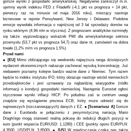
gorsze wyniki z gospodarki amerykańskiej. Negatywnie zaskoczył m.in.
ujemny wynik indeksu FED z Filadelfii (-4,1 pkt vs prognoza + 14 pkt,
pierwszy raz na minusie od maja 2016 roku), mierzący nastroje
biznesowe w rejonie Pensylwanii, New Jersey i Delaware. Podobne
emocje wywołała informacja o najniższej od 3 lat sprzedaży domów na
rynku wtórnym (4,94 mln w styczniu). Z prognozami analityków rozminęły
się także: wyprzedzający wskaźnik PMI dla amerykańskiego sektora
przemysłu (53,7 pkt vs prognoza 54,7) oraz dane nt. zamówień na dobra
trwałe (1,2% m/m vs prognoza 1,5%).
Przed nami
●
[EU]
Mimo zbliżającego się weekendu najwyższa ranga dzisiejszych
wydarzeń ekonomicznych nakazuje zachować wysoką koncentrację. Już
niebawem poznamy kolejne bardzo ważne dane z Niemiec. Tym razem
będzie to indeks instytutu IFO, który obrazuje nastroje wśród niemieckich
przedsiębiorców i jest uznawany za najbardziej wiarygodne źródło
informacji o kondycji gospodarki niemieckiej. Następnie Eurostat ogłosi
styczniowe wyniki inflacji HICP. Po południu zaś w centrum uwagi
znajdzie się wystąpienie prezesa ECB, który może odnieść się do
najnowszych (rozczarowujących) danych z EZ. ●
[Scenariusz A]
Gorsze
dane z Eurolandu w połączeniu z pesymistyczną narracją Mario
Draghi'ego mogą stanowić realną pokusę do redukcji długich pozycji w
euro (punkt wsparcia EUR/USD: 1,1280) i CEE (punkty oporu EUR/PLN:
4,3500, USD/PLN: 3,8500). ●
[US]
W międzyczasie czeka nas także