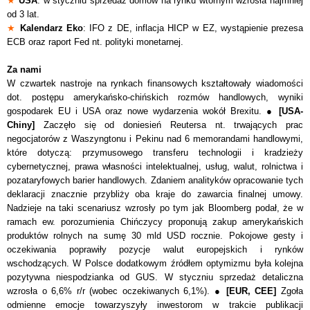
★
USA
: w styczniu sprzedaż domów na rynku wtórnym wzrosła najmniej
od 3 lat.
★
Kalendarz Eko
: IFO z DE, inflacja HICP w EZ, wystąpienie prezesa
ECB oraz raport Fed nt. polityki monetarnej.
Za nami
W czwartek nastroje na rynkach finansowych kształtowały wiadomości
dot. postępu amerykańsko-chińskich rozmów handlowych, wyniki
gospodarek EU i USA oraz nowe wydarzenia wokół Brexitu. ●
[USA-
Chiny]
Zaczęło się od doniesień Reutersa nt. trwających prac
negocjatorów z Waszyngtonu i Pekinu nad 6 memorandami handlowymi,
które dotyczą: przymusowego transferu technologii i kradzieży
cybernetycznej, prawa własności intelektualnej, usług, walut, rolnictwa i
pozataryfowych barier handlowych. Zdaniem analityków opracowanie tych
deklaracji znacznie przybliży oba kraje do zawarcia finalnej umowy.
Nadzieje na taki scenariusz wzrosły po tym jak Bloomberg podał, że w
ramach ew. porozumienia Chińczycy proponują zakup amerykańskich
produktów rolnych na sumę 30 mld USD rocznie. Pokojowe gesty i
oczekiwania poprawiły pozycje walut europejskich i rynków
wschodzących. W Polsce dodatkowym źródłem optymizmu była kolejna
pozytywna niespodzianka od GUS. W styczniu sprzedaż detaliczna
wzrosła o 6,6% r/r (wobec oczekiwanych 6,1%). ●
[EUR, CEE]
Zgoła
odmienne emocje towarzyszyły inwestorom w trakcie publikacji