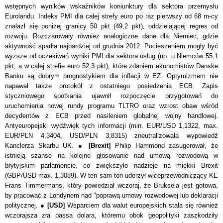
wstępnych wyników wskaźników koniunktury dla sektora przemysłu
Eurolandu. Indeks PMI dla całej strefy euro po raz pierwszy od 68 m-cy
znalazł się poniżej granicy 50 pkt (49,2 pkt), oddzielającej regres od
rozwoju. Rozczarowały również analogiczne dane dla Niemiec, gdzie
aktywność spadła najbardziej od grudnia 2012. Pocieszeniem mogły być
wyższe od oczekiwań wyniki PMI dla sektora usług (np. u Niemców 55,1
pkt, a w całej strefie euro 52,3 pkt), które zdaniem ekonomistów Danske
Banku są dobrym prognostykiem dla inflacji w EZ. Optymizmem nie
napawał także protokół z ostatniego posiedzenia ECB. Zapis
styczniowego spotkania ujawnił rozpoczęcie przygotowań do
uruchomienia nowej rundy programu TLTRO oraz wzrost obaw wśród
decydentów z ECB przed nasileniem globalnej wojny handlowej.
Antyeuropejski wydźwięk tych informacji (min. EUR/USD 1,1322, max.
EUR/PLN 4,3404, USD/PLN 3,8315) zneutralizowała wypowiedź
Kanclerza Skarbu UK. ●
[Brexit]
Philip Hammond zasugerował, że
istnieją szanse na kolejne głosowanie nad umową rozwodową w
brytyjskim parlamencie, co zwiększyło nadzieje na miękki Brexit
(GBP/USD max. 1,3089). W ten sam ton uderzył wiceprzewodniczący KE
Frans Timmermans, który powiedział wczoraj, że Bruksela jest gotowa,
by pracować z Londynem nad "poprawą umowy rozwodowej lub deklaracji
politycznej. ●
[USD]
Wsparciem dla walut europejskich stała się również
wczorajsza zła passa dolara, któremu obok geopolityki zaszkodziły