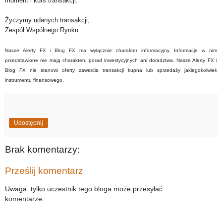
moment i kurs transakcji.
Życzymy udanych transakcji,
Zespół Wspólnego Rynku.
Nasze Alerty FX i Blog FX ma wyłącznie charakter informacyjny. Informacje w nim
przedstawione nie mają charakteru porad inwestycyjnych ani doradztwa. Nasze Alerty FX i
Blog FX nie stanowi oferty zawarcia transakcji kupna lub sprzedaży jakiegokolwiek
instrumentu finansowego.
Udostępnij
Brak komentarzy:
Prześlij komentarz
Uwaga: tylko uczestnik tego bloga może przesyłać
komentarze.