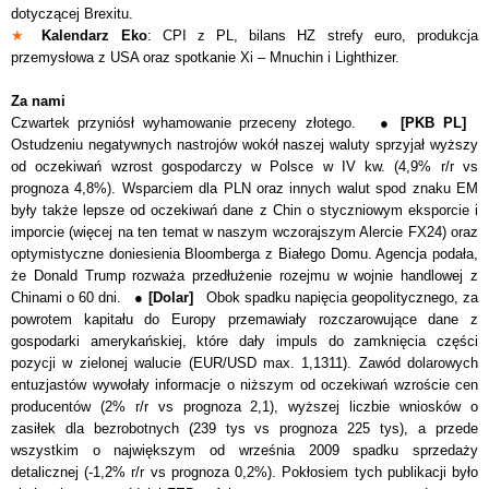
dotyczącej Brexitu.
★
Kalendarz Eko
: CPI z PL, bilans HZ strefy euro, produkcja
przemysłowa z USA oraz spotkanie Xi – Mnuchin i Lighthizer.
Za nami
Czwartek przyniósł wyhamowanie przeceny złotego. ●
[PKB PL]
Ostudzeniu negatywnych nastrojów wokół naszej waluty sprzyjał w
yższy
od oczekiwań wzrost gospodarczy w Polsce w IV kw. (4,9% r/r vs
prognoza 4,8%). Wsparciem dla PLN oraz innych walut spod znaku EM
były także lepsze od oczekiwań dane z Chin o styczniowym eksporcie i
imporcie (więcej na ten temat w naszym wczorajszym Alercie FX24) oraz
optymistyczne doniesienia Bloomberga z Białego Domu. Agencja podała,
że Donald Trump rozważa przedłużenie rozejmu w wojnie handlowej z
Chinami o 60 dni.
●
[Dolar]
Obok spadku napięcia geopolitycznego, za
powrotem kapitału do Europy przemawiały rozczarowujące dane z
gospodarki amerykańskiej, które dały impuls do zamknięcia części
pozycji w zielonej walucie (EUR/USD max. 1,1311). Zawód dolarowych
entuzjastów wywołały informacje o niższym od oczekiwań wzroście cen
producentów (2% r/r vs prognoza 2,1), wyższej liczbie wniosków o
zasiłek dla bezrobotnych (239 tys vs prognoza 225 tys), a przede
wszystkim o największym od września 2009 spadku sprzedaży
detalicznej (-1,2% r/r vs prognoza 0,2%).
Pokłosiem tych publikacji było