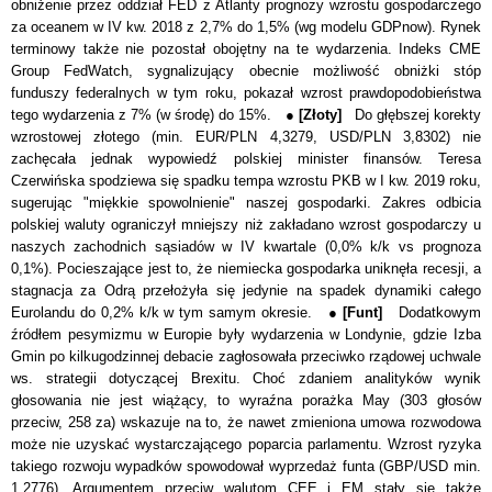
obniżenie przez oddział FED z Atlanty prognozy wzrostu gospodarczego
za oceanem w IV kw. 2018 z 2,7% do 1,5% (wg modelu GDPnow).
Rynek
terminowy także nie pozostał obojętny na te wydarzenia. Indeks CME
Group FedWatch, sygnalizujący obecnie możliwość obniżki stóp
funduszy federalnych w tym roku, pokazał wzrost prawdopodobieństwa
tego wydarzenia z 7% (w środę) do 15%.
●
[Złoty]
Do głębszej korekty
wzrostowej złotego (min. EUR/PLN 4,3279, USD/PLN 3,8302) nie
zachęcała jednak wypowiedź polskiej minister finansów. Teresa
Czerwińska spodziewa się spadku tempa wzrostu PKB w I kw. 2019 roku,
sugerując "miękkie spowolnienie" naszej gospodarki. Zakres odbicia
polskiej waluty ograniczył mniejszy niż zakładano wzrost gospodarczy u
naszych zachodnich sąsiadów w IV kwartale (0,0% k/k vs prognoza
0,1%). Pocieszające jest to, że niemiecka gospodarka uniknęła recesji, a
stagnacja za Odrą przełożyła się jedynie na spadek dynamiki całego
Eurolandu do 0,2% k/k w tym samym okresie.
●
[Funt]
Dodatkowym
źródłem pesymizmu w Europie były wydarzenia w Londynie, gdzie
Izba
Gmin po kilkugodzinnej debacie zagłosowała przeciwko rządowej uchwale
ws. strategii dotyczącej Brexitu. Choć zdaniem analityków wynik
głosowania nie jest wiążący, to wyraźna porażka May (303 głosów
przeciw, 258 za) wskazuje na to, że nawet zmieniona umowa rozwodowa
może nie uzyskać wystarczającego poparcia parlamentu. Wzrost ryzyka
takiego rozwoju wypadków spowodował wyprzedaż funta (GBP/USD min.
1,2776). Argumentem przeciw walutom CEE i EM stały się także