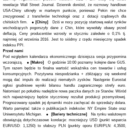
rewelacje Wall Street Journal. Dziennik doniósł, że rozmowy handlowe
USA-Chiny utknęły w martwym punkcie, ponieważ Pekin nie chce
zrezygnować z transferów technologii oraz z dotacji rządowych dla
chińskich firm. ●
[Chiny]
Dziś w nocy pozycję startową walut rynków
wschodzących pogorszyły dane z Chin, które wywołały obawy przed
deflacją. Ceny producentów wzrosły w styczniu zaledwie o 0,1% tj.
najmniej od września 2016. Jest to siódmy z rzędu miesięczny spadek
indeksu PPI.
Przed nami
Pod względem kalendarza ekonomicznego dzisiejsza sesja przypomina
wczorajszą.
●
[Makro]
O godzinie 10:00 poznamy kolejne dane GUS.
Tym razem będzie to finalna wartość wskaźnika
cen towarów i usług
konsumpcyjnych. Pozytywna niespodzianka + zbliżający się weekend
mogą dać impuls do realizacji niemałych zysków. Następnie Eurostat
ogłosi grudniowe wyniki bilansu handlu zagranicznego strefy euro.
Natomiast po południu nadejdzie nowa paczka danych ze Stanów.
Wśród
nich najważniejszy będzie styczniowy rezultat produkcji przemysłowej.
Prognozowany spadek jej dynamiki może zachęcać do sprzedaży dolara.
Warto pamiętać także o publikacjach indeksów: NY Empire State oraz
Uniwersytetu Michigan.
●
[Bariery techniczne]
Na rynku walutowym
obowiązują dotychczasowe korelacje: mocniejszy USD
(punkt wsparcia
EUR/USD: 1,1250)
to słabszy PLN (punkty oporu EUR/PLN: 4,3500,