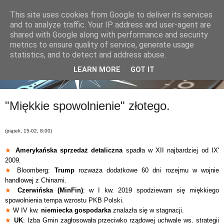
This site uses cookies from Google to deliver its services
and to analyze traffic. Your IP address and user-agent are
shared with Google along with performance and security
metrics to ensure quality of service, generate usage
statistics, and to detect and address abuse.
LEARN MORE
GOT IT
"Miękkie spowolnienie" złotego.
(piątek, 15-02, 8:00)
★
Amerykańska
sprzedaż detaliczna
spadła w XII najbardziej od IX'
2009.
★
Bloomberg:
Trump
rozważa dodatkowe 60 dni rozejmu w wojnie
handlowej z Chinami.
★
Czerwińska (MinFin)
: w I kw. 2019 spodziewam się miękkiego
spowolnienia tempa wzrostu PKB Polski.
★
W IV kw.
niemiecka gospodarka
znalazła się w stagnacji.
★
UK
: Izba Gmin zagłosowała przeciwko rządowej uchwale ws. strategii