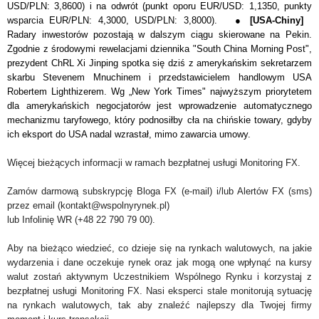
USD/PLN: 3,8600) i na odwrót
(punkt oporu EUR/USD: 1,1350,
punkty
wsparcia EUR/PLN: 4,3000, USD/PLN: 3,8000).
●
[USA-Chiny]
Radary inwestorów pozostają w dalszym ciągu skierowane na Pekin.
Zgodnie z środowymi rewelacjami dziennika "South China Morning Post",
prezydent ChRL Xi Jinping spotka się dziś z amerykańskim sekretarzem
skarbu Stevenem Mnuchinem i przedstawicielem handlowym USA
Robertem Lighthizerem. Wg „New York Times" najwyższym priorytetem
dla amerykańskich negocjatorów jest wprowadzenie automatycznego
mechanizmu taryfowego, który podnosiłby cła na chińskie towary, gdyby
ich eksport do USA nadal wzrastał, mimo zawarcia umowy.
Więcej bieżących informacji w ramach bezpłatnej usługi Monitoring FX.
Zamów darmową subskrypcję Bloga FX (e-mail) i/lub Alertów FX (sms)
przez email (kontakt@wspolnyrynek.pl)
lub Infolinię WR (+48 22 790 79 00).
Aby na bieżąco wiedzieć, co dzieje się na rynkach walutowych, na jakie
wydarzenia i dane oczekuje rynek oraz jak mogą one wpłynąć na kursy
walut zostań aktywnym Uczestnikiem Wspólnego Rynku i korzystaj z
bezpłatnej usługi Monitoring FX. Nasi eksperci stale monitorują sytuację
na rynkach walutowych, tak aby znaleźć najlepszy dla Twojej firmy