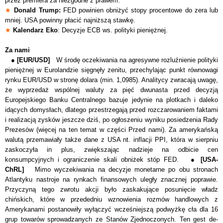
przez premiera za niezgodne z prawem.
★
Donald Trump:
FED powinien obniżyć stopy procentowe do zera lub
mniej. USA powinny płacić najniższą stawkę.
★
Kalendarz Eko
: Decyzje ECB ws. polityki pieniężnej.
Za nami
●
[EUR/USD]
W środę oczekiwania na agresywne rozluźnienie polityki
pieniężnej w Eurolandzie sięgnęły zenitu, przechylając punkt równowagi
rynku EUR/USD w stronę dolara (min. 1,0985). Analitycy zwracają uwagę,
że wyprzedaż wspólnej waluty za pięć dwunasta przed decyzją
Europejskiego Banku Centralnego bazuje jedynie na plotkach i daleko
idących domysłach, dlatego przestrzegają przed rozczarowaniem faktami
i realizacją zysków jeszcze dziś, po ogłoszeniu wyniku posiedzenia Rady
Prezesów (więcej na ten temat w części Przed nami). Za amerykańską
walutą przemawiały także dane z USA nt. inflacji PPI, która w sierpniu
zaskoczyła in plus, zwiększając nadzieje na odbicie cen
konsumpcyjnych i ograniczenie skali obniżek stóp FED. ●
[USA-
ChRL]
Mimo wyczekiwania na decyzje monetarne po obu stronach
Atlantyku nastroje na rynkach finansowych uległy znacznej poprawie.
Przyczyną tego zwrotu akcji było zaskakujące posunięcie władz
chińskich, które w przededniu wznowienia rozmów handlowych z
Amerykanami postanowiły wyłączyć wcześniejszą podwyżkę cła dla 16
grup towarów sprowadzanych ze Stanów Zjednoczonych. Ten gest de-