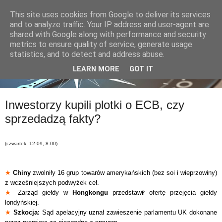
This site uses cookies from Google to deliver its services
and to analyze traffic. Your IP address and user-agent are
shared with Google along with performance and security
metrics to ensure quality of service, generate usage
statistics, and to detect and address abuse.
LEARN MORE
GOT IT
Inwestorzy kupili plotki o ECB, czy
sprzedadzą fakty?
(czwartek, 12-09, 8:00)
★
Chiny
zwolniły 16 grup towarów amerykańskich (bez soi i wieprzowiny)
z wcześniejszych podwyżek ceł.
★
Zarząd giełdy w
Hongkongu
przedstawił ofertę przejęcia giełdy
londyńskiej.
★
Szkocja:
Sąd apelacyjny uznał zawieszenie parlamentu UK dokonane