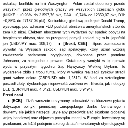
eskalacji konfliktu na linii Waszyngton - Pekin został doceniony przede
wszystkim przez giełdowych graczy we wszystkich częściach globu
(
NIKKEI: +0,96% do 21597,76 pkt,
DAX: +0,74% do 12359,07 pkt
,
DJI:
+0,85% do 27137,04 pkt
). Koniunkturę giełdową podkręcił Donald Trump,
wysuwając pod adresem FED postulat obniżenia amerykańskich stóp do
zera lub niżej. Efektem ubocznym tych wydarzeń był spadek popytu na
bezpieczne aktywa, stąd na przegranej pozycji znalazł się m.in. japoński
jen (USD/JPY max. 108,17). ●
[Brexit, CEE]
Spore zamieszanie
wywołał na Wyspach
szkocki sąd apelacyjny, który uznał wczoraj
zawieszenie parlamentu brytyjskiego, dokonane przez premiera
Johnsona, za niezgodne z prawem. Ostateczny werdykt w tej sprawie
wyda w przyszłym tygodniu Sąd Najwyższy Wielkiej Brytanii. To
wydarzenie zbiło z tropu funta, który w wyniku realizacji zysków stracił
grunt wobec dolara (GBP/USD min. 1,2312). W ślad za szterlingiem
poszedł złoty, dyskontując niepewność zarówno ws. Brexitu, jak i decyzji
ECB
(EUR/PLN max. 4,3421, USD/PLN max. 3,9494).
Przed nami
●
[ECB]
Dziś wreszcie otrzymamy odpowiedź na kluczowe pytania
dotyczące polityki pieniężnej Europejskiego Banku Centralnego i
dowiemy się jakich narzędzi użyje aby przeciwdziałać skutkom globalnej
wojny handlowej oraz objawom początku recesji w Europie. Inwestorzy są
przekonani, że ECB podejmie szereg działań monetarnych stymulujących