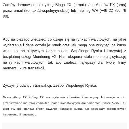
Zamów darmową subskrypcję Bloga FX (e-mail) i/lub Alertów FX (sms)
przez email (kontakt@wspolnyrynek.pl) lub Infolinię WR (+48 22 790 79
00).
Aby na bieżąco wiedzieć, co dzieje się na rynkach walutowych, na jakie
wydarzenia i dane oczekuje rynek oraz jak mogą one wpłynąć na kursy
walut zostań aktywnym Uczestnikiem Wspólnego Rynku i korzystaj z
bezpłatnej usługi Monitoring FX. Nasi eksperci stale monitorują sytuację
na rynkach walutowych, tak aby znaleźć najlepszy dla Twojej firmy
moment i kurs transakcji.
Życzymy udanych transakcji, Zespół Wspólnego Rynku.
Nasze Alerty FX i Blog FX ma wyłącznie charakter informacyjny. Informacje w nim
przedstawione nie mają charakteru porad inwestycyjnych ani doradztwa. Nasze Alerty FX i
Blog FX nie stanowi oferty zawarcia transakcji kupna lub sprzedaży jakiegokolwiek
instrumentu finansowego.