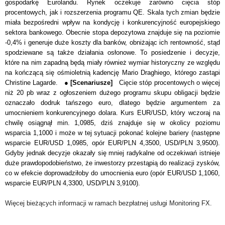
gospodarkę Eurolandu. Rynek oczekuje zarówno cięcia stóp
procentowych, jak i rozszerzenia programu QE. Skala tych zmian będzie
miała bezpośredni wpływ na kondycję i konkurencyjność europejskiego
sektora bankowego. Obecnie stopa depozytowa znajduje się na poziomie
-0,4% i generuje duże koszty dla banków, obniżając ich rentowność, stąd
spodziewane są także działania osłonowe. To posiedzenie i decyzje,
które na nim zapadną będą miały również wymiar historyczny ze względu
na kończącą się ośmioletnią kadencję Mario Draghiego, którego zastąpi
Christine Lagarde. ●
[Scenariusze]
Cięcie stóp procentowych o więcej
niż 20 pb wraz z ogłoszeniem dużego programu skupu obligacji będzie
oznaczało dodruk tańszego euro, dlatego będzie argumentem za
umocnieniem konkurencyjnego dolara. Kurs EUR/USD, który wczoraj na
chwilę osiągnął min. 1,0985, dziś znajduje się w okolicy poziomu
wsparcia 1,1000 i może w tej sytuacji pokonać kolejne bariery (następne
wsparcie EUR/USD 1,0985, opór EUR/PLN 4,3500, USD/PLN 3,9500).
Gdyby jednak decyzje okazały się mniej radykalne od oczekiwań istnieje
duże prawdopodobieństwo, że inwestorzy przestąpią do realizacji zysków,
co w efekcie doprowadziłoby do umocnienia euro (opór EUR/USD 1,1060,
wsparcie EUR/PLN 4,3300, USD/PLN 3,9100).
Więcej bieżących informacji w ramach bezpłatnej usługi Monitoring FX.