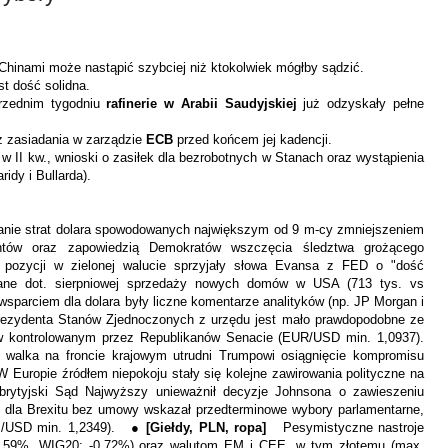
Chinami może nastąpić szybciej niż ktokolwiek mógłby sądzić.
t dość solidna.
rzednim tygodniu
rafinerie w Arabii Saudyjskiej
już odzyskały pełne
z zasiadania w zarządzie
ECB
przed końcem jej kadencji.
w II kw., wnioski o zasiłek dla bezrobotnych w Stanach oraz wystąpienia
idy i Bullarda).
nie strat
dolara spowodowanych największym od 9 m-cy zmniejszeniem
ntów oraz zapowiedzią Demokratów wszczęcia śledztwa grożącego
pozycji w zielonej walucie sprzyjały słowa Evansa z FED o "dość
dane dot. sierpniowej sprzedaży nowych domów w USA (713 tys. vs
sparciem dla dolara były liczne komentarze analityków (np. JP Morgan i
prezydenta Stanów Zjednoczonych z urzędu jest mało prawdopodobne ze
 kontrolowanym przez Republikanów Senacie (EUR/USD min. 1,0937).
 walka na froncie krajowym utrudni Trumpowi osiągnięcie kompromisu
W Europie źródłem niepokoju stały się kolejne zawirowania polityczne na
brytyjski Sąd Najwyższy unieważnił decyzje Johnsona o zawieszeniu
wę dla Brexitu bez umowy wskazał przedterminowe wybory parlamentarne,
BP/USD min. 1,2349). ●
[Giełdy, PLN, ropa]
Pesymistyczne nastroje
-0,59%, WIG20: -0,72%) oraz walutom EM i CEE, w tym złotemu (max.