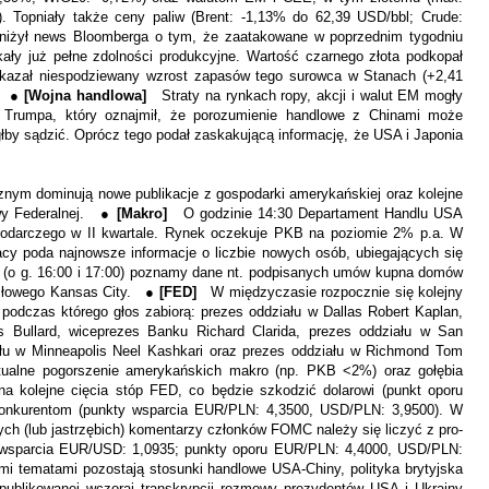
Topniały także ceny paliw (Brent: -1,13% do 62,39 USD/bbl; Crude:
bniżył news Bloomberga o tym, że zaatakowane w poprzednim tygodniu
skały już pełne zdolności produkcyjne. Wartość czarnego złota podkopał
pokazał niespodziewany wzrost zapasów tego surowca w Stanach (+2,41
). ●
[Wojna handlowa]
Straty na rynkach ropy, akcji i walut EM mogły
Trumpa, który oznajmił, że porozumienie handlowe z Chinami może
głby sądzić. Oprócz tego podał zaskakującą informację, że USA i Japonia
nym dominują nowe publikacje z gospodarki amerykańskiej oraz kolejne
rwy Federalnej. ●
[Makro]
O godzinie 14:30 Departament Handlu USA
spodarczego w II kwartale. Rynek oczekuje PKB na poziomie 2% p.a. W
y poda najnowsze informacje o liczbie nowych osób, ubiegających się
ie (o g. 16:00 i 17:00) poznamy dane nt. podpisanych umów kupna domów
ysłowego Kansas City. ●
[FED]
W międzyczasie rozpocznie się kolejny
podczas którego głos zabiorą: prezes oddziału w Dallas Robert Kaplan,
 Bullard, wiceprezes Banku Richard Clarida, prezes oddziału w San
ału w Minneapolis Neel Kashkari oraz prezes oddziału w Richmond Tom
ualne pogorszenie amerykańskich makro (np. PKB <2%) oraz gołębia
 na kolejne cięcia stóp FED, co będzie szkodzić dolarowi (punkt oporu
konkurentom (punkty wsparcia EUR/PLN: 4,3500, USD/PLN: 3,9500). W
ych (lub jastrzębich) komentarzy członków FOMC należy się liczyć z pro-
t wsparcia EUR/USD: 1,0935; punkty oporu EUR/PLN: 4,4000, USD/PLN:
i tematami pozostają stosunki handlowe USA-Chiny, polityka brytyjska
ublikowanej wczoraj transkrypcji rozmowy prezydentów USA i Ukrainy