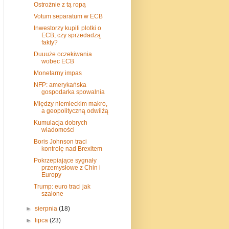
Ostrożnie z tą ropą
Votum separatum w ECB
Inwestorzy kupili plotki o
ECB, czy sprzedadzą
fakty?
Duuuże oczekiwania
wobec ECB
Monetarny impas
NFP: amerykańska
gospodarka spowalnia
Między niemieckim makro,
a geopolityczną odwilżą
Kumulacja dobrych
wiadomości
Boris Johnson traci
kontrolę nad Brexitem
Pokrzepiające sygnały
przemysłowe z Chin i
Europy
Trump: euro traci jak
szalone
►
sierpnia
(18)
►
lipca
(23)