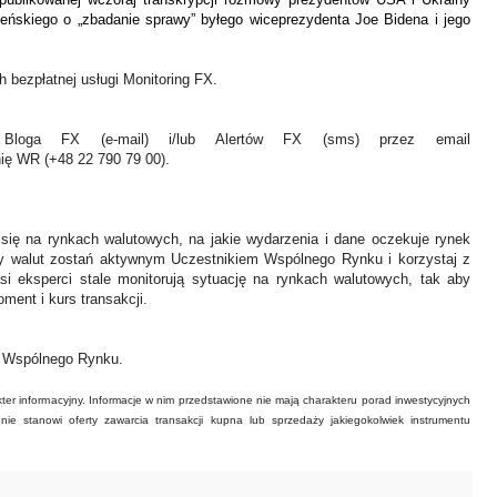
leńskiego o „zbadanie sprawy” byłego wiceprezydenta Joe Bidena i jego
 bezpłatnej usługi Monitoring FX.
Bloga FX (e-mail) i/lub Alertów FX (sms) przez email
nię WR (+48 22 790 79 00).
 się na rynkach walutowych, na jakie wydarzenia i dane oczekuje rynek
y walut zostań aktywnym Uczestnikiem Wspólnego Rynku i korzystaj z
asi eksperci stale monitorują sytuację na rynkach walutowych, tak aby
ment i kurs transakcji.
ł Wspólnego Rynku.
ter informacyjny. Informacje w nim przedstawione nie mają charakteru porad inwestycyjnych
ie stanowi oferty zawarcia transakcji kupna lub sprzedaży jakiegokolwiek instrumentu