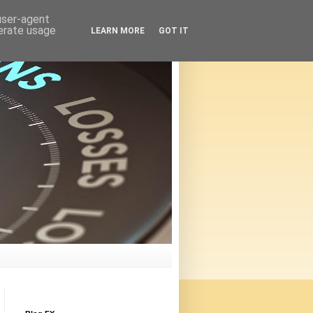
 user-agent
nerate usage
LEARN MORE
GOT IT