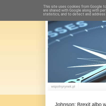
This site uses cookies from Google to 
are shared with Google along with per
statistics, and to detect and address
wspolnyrynek.pl
Johnson: Brexit albo 