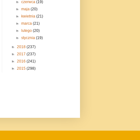
►
czerwca
(19)
►
maja
(20)
►
kwietnia
(21)
►
marca
(21)
►
lutego
(20)
►
stycznia
(19)
►
2018
(237)
►
2017
(237)
►
2016
(241)
►
2015
(298)