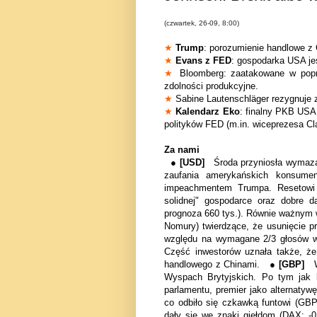
(czwartek, 26-09, 8:00)
★
Trump
: porozumienie handlowe z 
★
Evans z FED
: gospodarka USA jes
★
Bloomberg: zaatakowane w pop
zdolności produkcyjne.
★
Sabine Lautenschläger rezygnuje 
★
Kalendarz Eko
: finalny PKB USA 
polityków FED (m.in. wiceprezesa Clar
Za nami
●
[USD]
Środa przyniosła
wymaza
zaufania amerykańskich konsume
impeachmentem Trumpa. Resetowi 
solidnej" gospodarce oraz dobre 
prognoza 660 tys.). Równie ważnym w
Nomury) twierdzące, że usunięcie 
względu na wymagane 2/3 głosów w
Część inwestorów uznała także, że
handlowego z Chinami. ●
[GBP]
Wyspach Brytyjskich. Po tym jak 
parlamentu, premier jako alternaty
co odbiło się czkawką funtowi (G
dały się we znaki giełdom (DAX: 