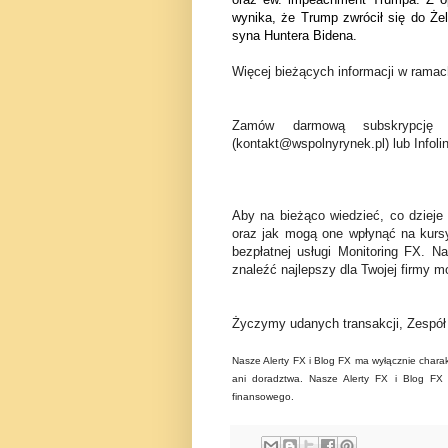
wynika, że Trump zwrócił się do Że
syna Huntera Bidena.
Więcej bieżących informacji w ramach
Zamów darmową subskrypcję 
(kontakt@wspolnyrynek.pl) lub Infoli
Aby na bieżąco wiedzieć, co dzieje
oraz jak mogą one wpłynąć na kurs
bezpłatnej usługi Monitoring FX. N
znaleźć najlepszy dla Twojej firmy mo
Życzymy udanych transakcji, Zespó
Nasze Alerty FX i Blog FX ma wyłącznie charak
ani doradztwa. Nasze Alerty FX i Blog FX n
finansowego.