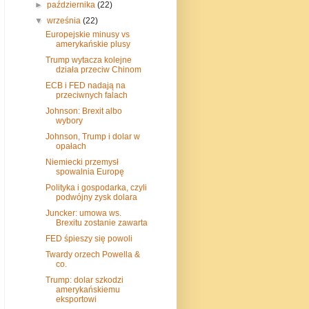
►
października
(22)
▼
września
(22)
Europejskie minusy vs
amerykańskie plusy
Trump wytacza kolejne
działa przeciw Chinom
ECB i FED nadają na
przeciwnych falach
Johnson: Brexit albo
wybory
Johnson, Trump i dolar w
opałach
Niemiecki przemysł
spowalnia Europę
Polityka i gospodarka, czyli
podwójny zysk dolara
Juncker: umowa ws.
Brexitu zostanie zawarta
FED śpieszy się powoli
Twardy orzech Powella &
co.
Trump: dolar szkodzi
amerykańskiemu
eksportowi