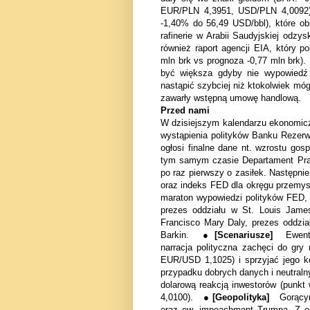
EUR/PLN 4,3951, USD/PLN 4,0092). 
-1,40% do 56,49 USD/bbl), które o
rafinerie w Arabii Saudyjskiej odzy
również raport agencji EIA, który 
mln brk vs prognoza -0,77 mln brk
być większa gdyby nie wypowiedź 
nastąpić szybciej niż ktokolwiek mó
zawarły wstępną umowę handlową.
Przed nami
W dzisiejszym kalendarzu ekonomicz
wystąpienia polityków Banku Reze
ogłosi finalne dane nt. wzrostu go
tym samym czasie Departament Prac
po raz pierwszy o zasiłek. Następn
oraz indeks FED dla okręgu przem
maraton wypowiedzi polityków FED, 
prezes oddziału w St. Louis James
Francisco Mary Daly, prezes oddzi
Barkin. ●
[Scenariusze]
Ewent
narracja polityczna zachęci do gry
EUR/USD 1,1025) i sprzyjać jego 
przypadku dobrych danych i neutraln
dolarową reakcją inwestorów (punk
4,0100). ●
[Geopolityka]
Gorącym
oraz ew. impeachment Trumpa. Z op