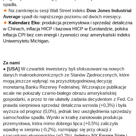
spadła.
★
Na zamknięciu sesji Wall Street indeks
Dow Jones Industrial
Average
spadł do najniższego poziomu od dwóch miesięcy.
★
Kalendarz Eko
: produkcja przemysłowa i sprzedaż detaliczna
w Chinach, inflacja HICP i bazowa HICP w Eurolandzie, polska
inflacja CPI bez cen energii i żywności oraz amerykański indeks
Uniwersytetu Michigan.
Za nami
●
[USA]
W czwartek inwestorzy byli sfokusowani na nowych
danych makroekonomicznych ze Stanów Zjednoczonych, które
mogą jeszcze wpłynąć na przyszłotygodniową decyzję
monetarną Banku Rezerwy Federalnej. Wczorajsze publikacje
wcale nie pokazały czarno-białego obrazu amerykańskiej
gospodarki, a przez to nie ułatwiły zadania decydentom z Fed. Co
prawda sierpniowa sprzedaż detaliczna wzrosła (+0,3%) i była
wyższa od prognoz (0,0%), jednak bez uwzględnienia sprzedaży
samochodów spadła. Wyniki w kratkę zanotowała produkcja
przemysłowa, która mimo dobrego lipca (+0,5%) zaliczyła
wpadkę w sierpniu (-0,2%), rozmijając się przy okazji z
szacunkami ekonomistów (+0,2%).
Indeksy NY Empire State i