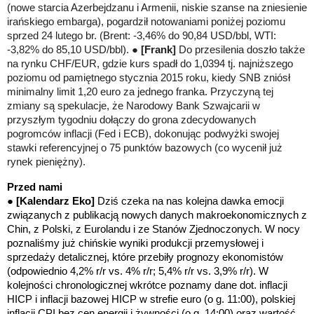
(nowe starcia Azerbejdzanu i Armenii, niskie szanse na zniesienie
irańskiego embarga), pogardził notowaniami poniżej poziomu
sprzed 24 lutego br. (Brent: -3,46% do 90,84 USD/bbl, WTI:
-3,82% do 85,10 USD/bbl). ●
[Frank]
Do przesilenia doszło także
na rynku CHF/EUR, gdzie kurs spadł do 1,0394 tj. najniższego
poziomu od pamiętnego stycznia 2015 roku, kiedy SNB zniósł
minimalny limit 1,20 euro za jednego franka. Przyczyną tej
zmiany są spekulacje, że Narodowy Bank Szwajcarii w
przyszłym tygodniu dołączy do grona zdecydowanych
pogromców inflacji (Fed i ECB), dokonując podwyżki swojej
stawki referencyjnej o 75 punktów bazowych (co wycenił już
rynek pieniężny).
Przed nami
●
[Kalendarz Eko]
Dziś czeka na nas kolejna dawka emocji
związanych z publikacją nowych danych makroekonomicznych z
Chin, z Polski, z Eurolandu i ze Stanów Zjednoczonych. W nocy
poznaliśmy już chińskie wyniki produkcji przemysłowej i
sprzedaży detalicznej, które przebiły prognozy ekonomistów
(odpowiednio 4,2% r/r vs. 4% r/r; 5,4% r/r vs. 3,9% r/r). W
kolejności chronologicznej wkrótce poznamy dane dot. inflacji
HICP i inflacji bazowej HICP w strefie euro (o g. 11:00), polskiej
inflacji CPI bez cen energii i żywności (o g. 14:00) oraz wartość