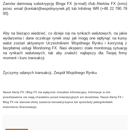
Zamów darmową subskrypcję Bloga FX (e-mail) i/lub Alertów FX (sms)
przez email (kontakt@wspolnyrynek.pl) lub Infolinię WR (+48 22 790 79
00).
Aby na bieżąco wiedzieć, co dzieje się na rynkach walutowych, na jakie
wydarzenia i dane oczekuje rynek oraz jak mogą one wpłynąć na kursy
walut zostań aktywnym Uczestnikiem Wspólnego Rynku i korzystaj z
bezpłatnej usługi Monitoring FX. Nasi eksperci stale monitorują sytuację
na rynkach walutowych, tak aby znaleźć najlepszy dla Twojej firmy
moment i kurs transakcji.
Życzymy udanych transakcji, Zespół Wspólnego Rynku.
Nasze Alerty FX i Blog FX ma wyłącznie charakter informacyjny. Informacje w nim
przedstawione nie mają charakteru porad inwestycyjnych ani doradztwa. Nasze Alerty FX i
Blog FX nie stanowi oferty zawarcia transakcji kupna lub sprzedaży jakiegokolwiek
instrumentu finansowego.