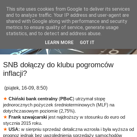
This site uses cookies from Google to deliver its services
and to analyze traffic. Your IP address and user-agent are
shared with Google along with performance and security
metrics to ensure quality of service, generate usage
statistics, and to detect and address abuse.
LEARN MORE
GOT IT
SNB dołączy do klubu pogromców
inflacji?
(piątek, 16-09, 8:50)
★
Chiński bank centralny
(
PBoC
) utrzymał stopę
jednorocznych pożyczek średnioterminowych (MLF) na
dotychczasowym poziomie (2,75%).
★
Frank szwajcarski
jest najdroższy w stosunku do euro od
stycznia 2015 roku
.
★
USA:
w sierpniu sprzedaż detaliczna wzrosła i była wyższa od
prognoz jednak bez uwzględnienia sprzedaży samochodów