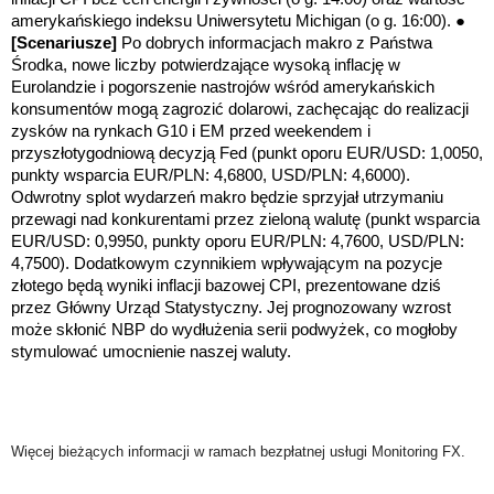
amerykańskiego indeksu Uniwersytetu Michigan (o g. 16:00). ●
[Scenariusze]
Po dobrych informacjach makro z Państwa
Środka, nowe liczby potwierdzające wysoką inflację w
Eurolandzie i pogorszenie nastrojów wśród amerykańskich
konsumentów mogą zagrozić dolarowi, zachęcając do realizacji
zysków na rynkach G10 i EM przed weekendem i
przyszłotygodniową decyzją Fed (punkt oporu EUR/USD: 1,0050,
punkty wsparcia EUR/PLN: 4,6800, USD/PLN: 4,6000).
Odwrotny splot wydarzeń makro będzie sprzyjał utrzymaniu
przewagi nad konkurentami przez zieloną walutę (punkt wsparcia
EUR/USD: 0,9950, punkty oporu EUR/PLN: 4,7600, USD/PLN:
4,7500). Dodatkowym czynnikiem wpływającym na pozycje
złotego będą wyniki inflacji bazowej CPI, prezentowane dziś
przez Główny Urząd Statystyczny. Jej prognozowany wzrost
może skłonić NBP do wydłużenia serii podwyżek, co mogłoby
stymulować umocnienie naszej waluty.
Więcej bieżących informacji w ramach bezpłatnej usługi Monitoring FX.