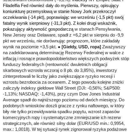
Filadelfia Fed również dały do myślenia. Pierwszy, opisujący
koniunkturę przemysłową w stanie Nowy Jork przekroczył
oczekiwania (-14 pkt), poprawiając we wrześniu (-1,5 pkt) swój
fatalny wynik sierpniowy (-31,3 pkt). Z kolei drugi wskaźnik,
pokazujący aktywność gospodarczą
w stanach Pensylwania,
New Jersey oraz Delaware, spadł z +6,2 pkt w sierpniu do -9,9
pkt we wrześniu, nie dorównując prognozom, które zakładały
wynik na poziomie +3,5 pkt. ●
[Giełdy, USD, ropa]
Zważywszy
na zadeklarowaną determinację Rezerwy Federalnej w walce z
inflacją i rosnące prawdopodobieństwo większych podwyżek stóp
funduszy federalnych (rentowność dwuletnich obligacji
skarbowych wzrosła wczoraj o 8 pb. do 3,85%), inwestorzy
zinterpretowali te liczby jako zwiększające ryzyko recesji i
wzrostu bezrobocia za oceanem. Z tego powodu kolejne zniżki
zaliczyły indeksy giełdowe Wall Street (DJI: -0,56%; S&P500:
-1,13%; NASDAQ: -1,43%), przy czym Dow Jones Industrial
Average spadł do najniższego poziomu od dwóch miesięcy. Do
podobnych wniosków doszli gracze z rynku naftowego, w który
biły nie tylko przewidywania spadku popytu, wzrost zapasów
komercyjnych ropy i systematyczne zmniejszanie ich rezerw
strategicznych, ale również silny dolar (EUR/USD min.: 0,9954,
max.: 1,0018). W tej sytuacji rynek zignorował ryzyka podażowe