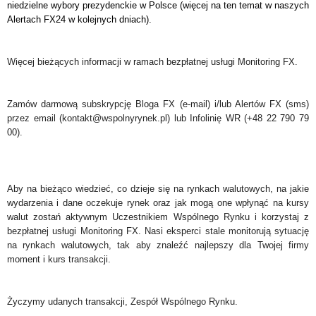
niedzielne wybory prezydenckie w Polsce (więcej na ten temat w naszych
Alertach FX24 w kolejnych dniach).
Więcej bieżących informacji w ramach bezpłatnej usługi Monitoring FX.
Zamów darmową subskrypcję Bloga FX (e-mail) i/lub Alertów FX (sms)
przez email (kontakt@wspolnyrynek.pl) lub Infolinię WR (+48 22 790 79
00).
Aby na bieżąco wiedzieć, co dzieje się na rynkach walutowych, na jakie
wydarzenia i dane oczekuje rynek oraz jak mogą one wpłynąć na kursy
walut zostań aktywnym Uczestnikiem Wspólnego Rynku i korzystaj z
bezpłatnej usługi Monitoring FX. Nasi eksperci stale monitorują sytuację
na rynkach walutowych, tak aby znaleźć najlepszy dla Twojej firmy
moment i kurs transakcji.
Życzymy udanych transakcji, Zespół Wspólnego Rynku.