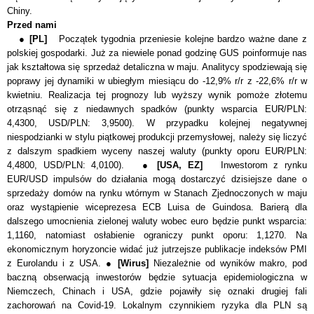
Chiny.
Przed nami
●
[PL]
Początek tygodnia przeniesie kolejne bardzo ważne dane z
polskiej gospodarki. Już za niewiele ponad godzinę GUS poinformuje nas
jak kształtowa się sprzedaż detaliczna w maju. Analitycy spodziewają się
poprawy jej dynamiki w ubiegłym miesiącu do -12,9% r/r z -22,6% r/r w
kwietniu. Realizacja tej prognozy lub wyższy wynik pomoże złotemu
otrząsnąć się z niedawnych spadków (punkty wsparcia EUR/PLN:
4,4300, USD/PLN: 3,9500). W przypadku kolejnej negatywnej
niespodzianki w stylu piątkowej produkcji przemysłowej, należy się liczyć
z dalszym spadkiem wyceny naszej waluty
(
punkty oporu EUR/PLN:
4,4800, USD/PLN: 4,0100). ●
[USA, EZ]
Inwestorom z rynku
EUR/USD impuls
ó
w do działania mogą dostarczyć dzisiejsze dane o
sprzedaży domów na rynku wtórnym w Stanach Zjednoczonych w maju
oraz wystąpienie wiceprezesa ECB Luisa de Guindosa. Barierą dla
dalszego umocnienia zielonej waluty wobec euro będzie punkt wsparcia:
1,1160, natomiast osłabienie ograniczy punkt oporu: 1,1270. Na
ekonomicznym horyzoncie widać już jutrzejsze publikacje indeksów PMI
z Eurolandu i z USA. ●
[Wirus]
Niezależnie od wyników makro, pod
baczną obserwacją inwestorów będzie sytuacja epidemiologiczna w
Niemczech, Chinach i USA, gdzie pojawiły się oznaki drugiej fali
zachorowań na Covid-19. Lokalnym czynnikiem ryzyka dla PLN są