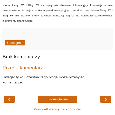
Nasze Alerty FX i Blog FX ma wyłącznie charakter informacyjny. Informacje w nim
przedstawione nie mają charakteru porad inwestycyjnych ani doradztwa. Nasze Alerty FX i
Blog FX nie stanowi oferty zawarcia transakcji kupna lub sprzedaży jakiegokolwiek
instrumentu finansowego.
Udostępnij
Brak komentarzy:
Prześlij komentarz
Uwaga: tylko uczestnik tego bloga może przesyłać
komentarze.
‹
›
Strona główna
Wyświetl wersję na komputer