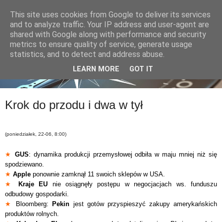
This site uses cookies from Google to deliver its services
and to analyze traffic. Your IP address and user-agent are
shared with Google along with performance and security
metrics to ensure quality of service, generate usage
statistics, and to detect and address abuse.
LEARN MORE
GOT IT
Krok do przodu i dwa w tył
(poniedziałek, 22-06, 8:00)
★
GUS
: dynamika produkcji przemysłowej odbiła w maju mniej niż się
spodziewano.
★
Apple
ponownie zamknął 11 swoich sklepów w USA.
★
Kraje EU
nie osiągnęły postępu w negocjacjach ws. funduszu
odbudowy gospodarki.
★
Bloomberg:
Pekin
jest gotów przyspieszyć zakupy amerykańskich
produktów rolnych.