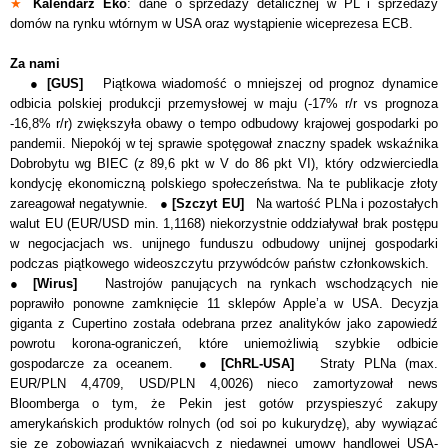
★
Kalendarz Eko
: dane o sprzedaży detalicznej w PL i sprzedaży
domów na rynku wtórnym w USA oraz wystąpienie wiceprezesa ECB.
Za nami
●
[GUS]
Piątkowa wiadomość o mniejszej od prognoz dynamice
odbicia polskiej produkcji przemysłowej w maju (-17% r/r vs prognoza
-16,8% r/r) zwiększyła obawy o tempo odbudowy krajowej gospodarki po
pandemii. Niepokój w tej sprawie spotęgował znaczny spadek wskaźnika
Dobrobytu wg BIEC (z 89,6 pkt w V do 86 pkt VI), który odzwierciedla
kondycję ekonomiczną polskiego społeczeństwa. Na te publikacje złoty
zareagował negatywnie. ●
[Szczyt EU]
Na wartość PLNa i pozostałych
walut EU (EUR/USD min. 1,1168) niekorzystnie oddziaływał brak postępu
w negocjacjach ws. unijnego funduszu odbudowy unijnej gospodarki
podczas piątkowego wideoszczytu przywódców państw członkowskich.
●
[Wirus]
Nastrojów panujących na rynkach wschodzących nie
poprawiło ponowne zamknięcie 11 sklepów Apple’a w USA. Decyzja
giganta z Cupertino została odebrana przez analityków jako zapowiedź
powrotu korona-ograniczeń, które uniemożliwią szybkie odbicie
gospodarcze za oceanem. ●
[ChRL-USA]
Straty PLNa (max.
EUR/PLN 4,4709, USD/PLN 4,0026) nieco zamortyzował news
Bloomberga o tym, że Pekin jest gotów przyspieszyć zakupy
amerykańskich produktów rolnych (od soi po kukurydzę), aby wywiązać
się ze zobowiązań wynikających z niedawnej umowy handlowej USA-