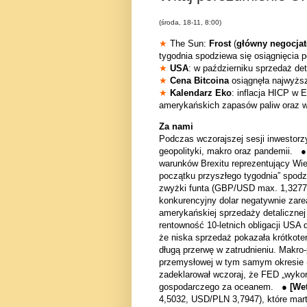
(środa, 18-11, 8:00)
★
The Sun:
Frost
(
główny negocjat
tygodnia spodziewa się osiągnięcia 
★
USA
: w październiku sprzedaż de
★
Cena Bitcoina
osiągnęła najwyższ
★
Kalendarz Eko
: inflacja HICP w
amerykańskich zapasów paliw oraz w
Za nami
Podczas wczorajszej sesji inwestorzy
geopolityki, makro oraz pandemii. 
warunków Brexitu reprezentujący Wie
początku przyszłego tygodnia” spodz
zwyżki funta (GBP/USD max. 1,327
konkurencyjny dolar negatywnie zar
amerykańskiej sprzedaży detalicznej
rentowność 10-letnich obligacji USA
że niska sprzedaż pokazała krótkot
długą przerwę w zatrudnieniu. Makro
przemysłowej w tym samym okresie
zadeklarował wczoraj, że FED „wykor
gospodarczego za oceanem. ●
[We
4,5032, USD/PLN 3,7947), które martw