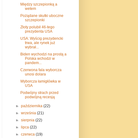
Między szczepionką a
wetem
Pożądane skutki uboczne
szczepionki
Złoty polubił 46-tego
prezydenta USA
USA: Wyścig prezydencki
trwa, ale rynek już
wybrał...
Biden wychodzi na prostą a
Polska wchodzi w
pandem...
Czerwona fala wyborcza
unosi dolara
Wyborcza łamigłówka w
USA
Podwójny strach przed
podwójną recesją
►
października
(22)
►
września
(21)
►
sierpnia
(22)
►
lipca
(22)
►
czerwca
(19)