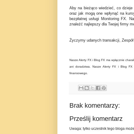
Aby na bieżąco wiedzieć, co dzieje
oraz jak mogą one wpłynąć na kurs
bezpłatnej usługi Monitoring FX. N
znaleźć najlepszy dla Twojej firmy mo
Życzymy udanych transakcji, Zespó
Nasze Alerty FX i Blog FX ma wyłącznie charak
ani doradztwa. Nasze Alerty FX i Blog FX n
finansowego.
Brak komentarzy:
Prześlij komentarz
Uwaga: tylko uczestnik tego bloga moż