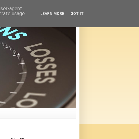
 user-agent
nerate usage
LEARN MORE
GOT IT