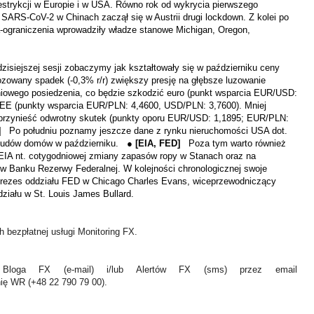
strykcji w Europie i w USA. Równo rok od wykrycia pierwszego
ARS-CoV-2 w Chinach zaczął się w Austrii drugi lockdown. Z kolei po
na-ograniczenia wprowadziły władze stanowe Michigan, Oregon,
zisiejszej sesji zobaczymy jak kształtowały się w październiku ceny
zowany spadek (-0,3% r/r) zwiększy presję na głębsze luzowanie
owego posiedzenia, co będzie szkodzić euro (punkt wsparcia EUR/USD:
 CEE (punkty wsparcia EUR/PLN: 4,4600, USD/PLN: 3,7600). Mniej
 przynieść odwrotny skutek (punkty oporu EUR/USD: 1,1895; EUR/PLN:
A]
Po południu poznamy jeszcze dane z rynku nieruchomości USA dot.
 budów domów w październiku. ●
[EIA, FED]
Poza tym warto również
 EIA nt. cotygodniowej zmiany zapasów ropy w Stanach oraz na
ków Banku Rezerwy Federalnej. W kolejności chronologicznej swoje
prezes oddziału FED w Chicago Charles Evans, wiceprzewodniczący
iału w St. Louis James Bullard.
 bezpłatnej usługi Monitoring FX.
Bloga FX (e-mail) i/lub Alertów FX (sms) przez email
nię WR (+48 22 790 79 00).