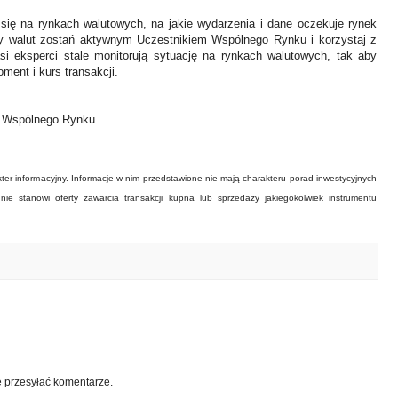
 się na rynkach walutowych, na jakie wydarzenia i dane oczekuje rynek
y walut zostań aktywnym Uczestnikiem Wspólnego Rynku i korzystaj z
asi eksperci stale monitorują sytuację na rynkach walutowych, tak aby
ment i kurs transakcji.
ł Wspólnego Rynku.
ter informacyjny. Informacje w nim przedstawione nie mają charakteru porad inwestycyjnych
ie stanowi oferty zawarcia transakcji kupna lub sprzedaży jakiegokolwiek instrumentu
e przesyłać komentarze.