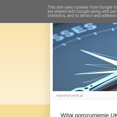
This site uses cookies from Google to 
are shared with Google along with per
statistics, and to detect and address
wspolnyrynek.pl
Witaj porozumienie U