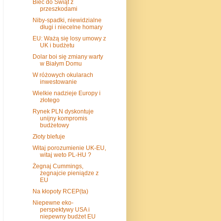
Biec do Świąt z
przeszkodami
Niby-spadki, niewidzialne
długi i niecelne homary
EU: Ważą się losy umowy z
UK i budżetu
Dolar boi się zmiany warty
w Białym Domu
W różowych okularach
inwestowanie
Wielkie nadzieje Europy i
złotego
Rynek PLN dyskontuje
unijny kompromis
budżetowy
Złoty blefuje
Witaj porozumienie UK-EU,
witaj weto PL-HU ?
Żegnaj Cummings,
żegnajcie pieniądze z
EU
Na kłopoty RCEP(ta)
Niepewne eko-
perspektywy USA i
niepewny budżet EU