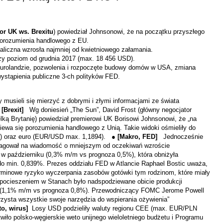
or UK ws. Brexitu
) powiedział Johnsonowi, że na początku przyszłego
porozumienia handlowego z EU.
taliczna wzrosła najmniej od kwietniowego załamania.
y poziom od grudnia 2017 (max. 18 456 USD).
 Eurolandzie, pozwolenia i rozpoczęte budowy domów w USA, zmiana
ystąpienia publiczne 3-ch polityków FED.
 musieli się mierzyć z dobrymi i złymi informacjami ze świata
●
[Brexit]
Wg doniesień „The Sun”, David Frost (główny negocjator
lką Brytanię) powiedział premierowi UK Borisowi Johnsonowi, że „na
iewa się porozumienia handlowego z Unią. Takie widoki ośmieliły do
7) oraz euro (EUR/USD max. 1,1894). ●
[Makro, FED]
Jednocześnie
eagował na wiadomość o mniejszym od oczekiwań wzroście
 w październiku (0,3% m/m vs prognoza 0,5%), która obniżyła
 do min. 0,839%. Prezes oddziału FED w Atlancie Raphael Bostic uważa,
erminowe ryzyko wyczerpania zasobów gotówki tym rodzinom, które miały
-pocieszeniem w Stanach było nadspodziewane obicie produkcji
 (1,1% m/m vs prognoza 0,8%). Przewodniczący FOMC Jerome Powell
zysta wszystkie swoje narzędzia do wspierania ożywienia”
to, wirus]
Losy USD podzieliły waluty
regionu CEE (max. EUR/PLN
iło polsko-węgierskie weto unijnego wieloletniego budżetu i Programu