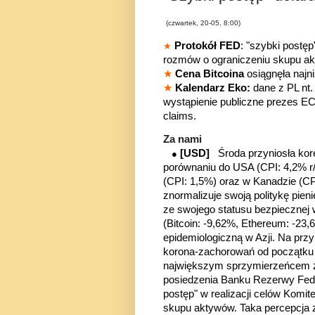
(czwartek, 20-05, 8:00)
Protokół FED
: "szybki postę
★
rozmów o ograniczeniu skupu a
★
Cena Bitcoina
osiągnęła najn
★
Kalendarz Eko:
dane z PL nt
wystąpienie publiczne prezes E
claims.
Za nami
[USD]
Środa przyniosła kor
●
porównaniu do USA (CPI: 4,2% r/r)
(CPI: 1,5%) oraz w Kanadzie (CP
znormalizuje swoją politykę pie
ze swojego statusu bezpiecznej
(Bitcoin: -9,62%, Ethereum: -23
epidemiologiczną w Azji. Na prz
korona-zachorowań od początku
największym sprzymierzeńcem zie
posiedzenia Banku Rezerwy Feder
postęp" w realizacji celów Komi
skupu aktywów. Taka percepcja