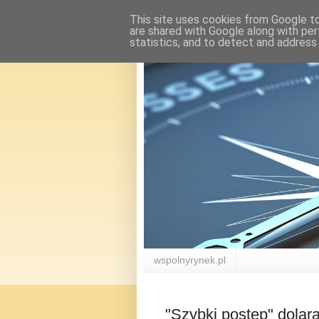
This site uses cookies from Google to 
are shared with Google along with per
statistics, and to detect and address
wspolnyrynek.pl
"Szybki postęp" dolar