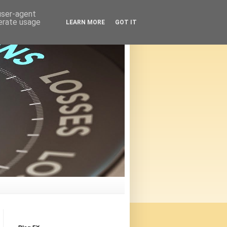
 user-agent
nerate usage
LEARN MORE
GOT IT