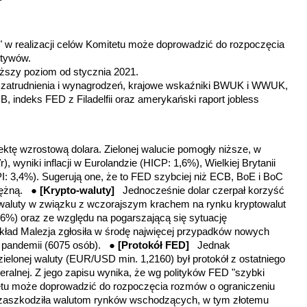
p" w realizacji celów Komitetu może doprowadzić do rozpoczęcia
ktywów.
iższy poziom od stycznia 2021.
. zatrudnienia i wynagrodzeń, krajowe wskaźniki BWUK i WWUK,
CB, indeks
FED z Filadelfii
oraz amerykański raport jobless
ektę wzrostową dolara. Zielonej walucie pomogły niższe, w
, wyniki inflacji w Eurolandzie (HICP: 1,6%), Wielkiej Brytanii
I: 3,4%). Sugerują one, że to FED szybciej niż ECB, BoE i BoC
niężną. ●
[Krypto-waluty]
Jednocześnie dolar czerpał korzyść
 waluty w związku z wczorajszym krachem na rynku kryptowalut
,66%) oraz ze względu na pogarszającą się sytuację
ykład Malezja zgłosiła w środę najwięcej przypadków nowych
 pandemii (6075 osób). ●
[Protokół FED]
Jednak
lonej waluty (EUR/USD min. 1,2160) był protokół z ostatniego
alnej. Z jego zapisu wynika, że wg polityków FED "szybki
tetu może doprowadzić do rozpoczęcia rozmów o ograniczeniu
 zaszkodziła walutom rynków wschodzących, w tym złotemu