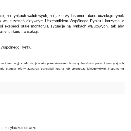
 się na rynkach walutowych, na jakie wydarzenia i dane oczekuje rynek
y walut zostań aktywnym Uczestnikiem Wspólnego Rynku i korzystaj z
asi eksperci stale monitorują sytuację na rynkach walutowych, tak aby
ment i kurs transakcji.
ł Wspólnego Rynku.
ter informacyjny. Informacje w nim przedstawione nie mają charakteru porad inwestycyjnych
ie stanowi oferty zawarcia transakcji kupna lub sprzedaży jakiegokolwiek instrumentu
e przesyłać komentarze.