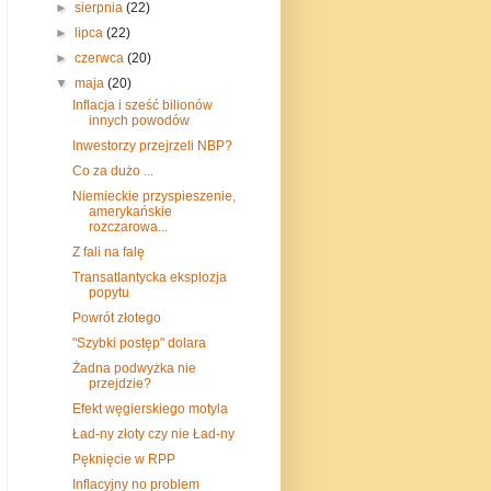
►
sierpnia
(22)
►
lipca
(22)
►
czerwca
(20)
▼
maja
(20)
Inflacja i sześć bilionów
innych powodów
Inwestorzy przejrzeli NBP?
Co za dużo ...
Niemieckie przyspieszenie,
amerykańskie
rozczarowa...
Z fali na falę
Transatlantycka eksplozja
popytu
Powrót złotego
"Szybki postęp" dolara
Żadna podwyżka nie
przejdzie?
Efekt węgierskiego motyla
Ład-ny złoty czy nie Ład-ny
Pęknięcie w RPP
Inflacyjny no problem