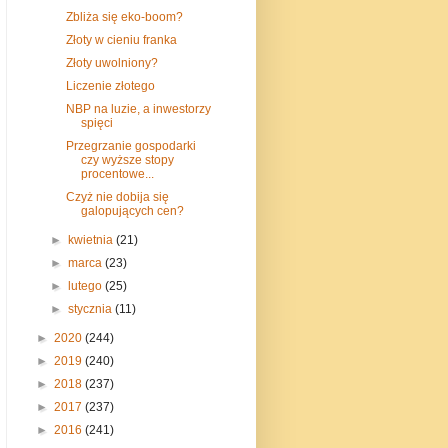
Zbliża się eko-boom?
Złoty w cieniu franka
Złoty uwolniony?
Liczenie złotego
NBP na luzie, a inwestorzy
spięci
Przegrzanie gospodarki
czy wyższe stopy
procentowe...
Czyż nie dobija się
galopujących cen?
►
kwietnia
(21)
►
marca
(23)
►
lutego
(25)
►
stycznia
(11)
►
2020
(244)
►
2019
(240)
►
2018
(237)
►
2017
(237)
►
2016
(241)