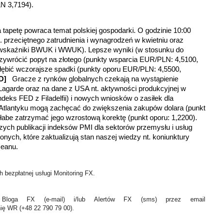
N 3,7194).
 tapetę powraca temat polskiej gospodarki. O godzinie 10:00
przeciętnego zatrudnienia i wynagrodzeń w kwietniu oraz
wskaźniki BWUK i WWUK). Lepsze wyniki (w stosunku do
ywrócić popyt na złotego (
punkty wsparcia EUR/PLN: 4,5100,
łębić wczorajsze spadki (
punkty oporu EUR/PLN: 4,5500,
SD]
Gracze z rynków globalnych czekają na wystąpienie
Lagarde oraz na dane z USA nt. aktywności produkcyjnej w
ndeks FED z Filadelfii) i nowych wniosków o zasiłek dla
 Atlantyku mogą zachęcać do zwiększenia zakupów dolara (punkt
abe zatrzymać jego wzrostową korektę (punkt oporu: 1,2200).
szych publikacji indeksów PMI dla sektorów przemysłu i usług
ych, które zaktualizują stan naszej wiedzy nt. koniunktury
ceanu.
 bezpłatnej usługi Monitoring FX.
Bloga FX (e-mail) i/lub Alertów FX (sms) przez email
nię WR (+48 22 790 79 00).