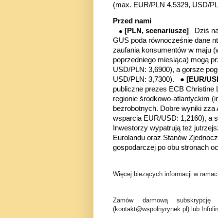
(max. EUR/PLN 4,5329, USD/PL
Przed nami
[PLN, scenariusze]
Dziś na
●
GUS poda równocześnie dane nt. 
zaufania konsumentów w maju (
poprzedniego miesiąca) mogą prz
USD/PLN: 3,6900)
, a gorsze pog
USD/PLN: 3,7300). ●
[EUR/U
publiczne prezes ECB Christine 
regionie środkowo-atlantyckim (i
bezrobotnych. Dobre wyniki zza
wsparcia EUR/USD: 1,2160), a sł
Inwestorzy wypatrują też jutrzej
Eurolandu oraz Stanów Zjednoczon
gospodarczej po obu stronach o
Więcej bieżących informacji w ramach
Zamów darmową subskrypcję 
(kontakt@wspolnyrynek.pl) lub Infoli