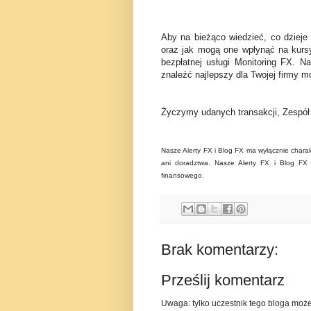
Aby na bieżąco wiedzieć, co dzieje
oraz jak mogą one wpłynąć na kurs
bezpłatnej usługi Monitoring FX. N
znaleźć najlepszy dla Twojej firmy mo
Życzymy udanych transakcji, Zespó
Nasze Alerty FX i Blog FX ma wyłącznie charak
ani doradztwa. Nasze Alerty FX i Blog FX n
finansowego.
Brak komentarzy:
Prześlij komentarz
Uwaga: tylko uczestnik tego bloga moż