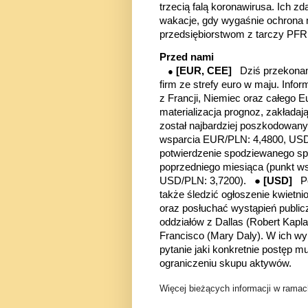
trzecią falą koronawirusa. Ich z
wakacje, gdy wygaśnie ochrona m
przedsiębiorstwom z tarczy PFR
Przed nami
[EUR, CEE]
Dziś przekonam
●
firm ze strefy euro w maju. Info
z Francji, Niemiec oraz całego 
materializacja prognoz, zakłada
został najbardziej poszkodowan
wsparcia EUR/PLN: 4,4800, USD
potwierdzenie spodziewanego sp
poprzedniego miesiąca
(punkt w
USD/PLN: 3,7200)
. ●
[USD]
P
także śledzić ogłoszenie kwie
oraz posłuchać wystąpień public
oddziałów
z Dallas (Robert Kapl
Francisco (Mary Daly). W ich w
pytanie jaki konkretnie postęp 
ograniczeniu skupu aktywów.
Więcej bieżących informacji w ramach