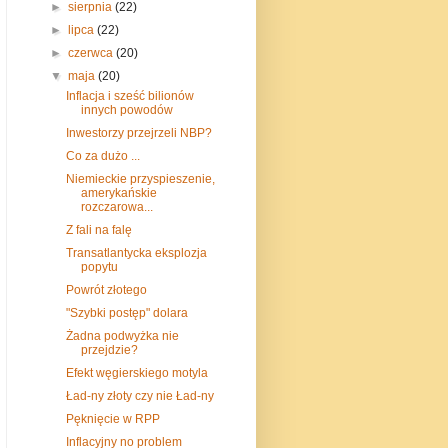
►
sierpnia
(22)
►
lipca
(22)
►
czerwca
(20)
▼
maja
(20)
Inflacja i sześć bilionów
innych powodów
Inwestorzy przejrzeli NBP?
Co za dużo ...
Niemieckie przyspieszenie,
amerykańskie
rozczarowa...
Z fali na falę
Transatlantycka eksplozja
popytu
Powrót złotego
"Szybki postęp" dolara
Żadna podwyżka nie
przejdzie?
Efekt węgierskiego motyla
Ład-ny złoty czy nie Ład-ny
Pęknięcie w RPP
Inflacyjny no problem