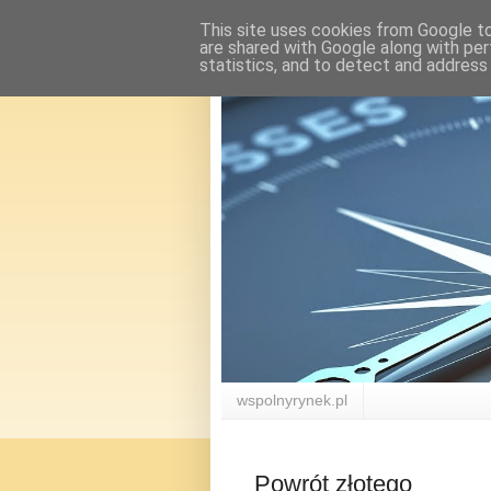
This site uses cookies from Google to 
are shared with Google along with per
statistics, and to detect and address
wspolnyrynek.pl
Powrót złotego