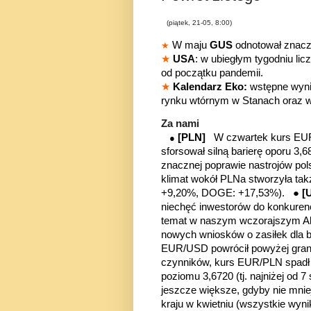
(piątek, 21-05, 8:00)
W maju
GUS
odnotował znacz
★
★
USA
: w ubiegłym tygodniu li
od początku pandemii.
★
Kalendarz Eko:
wstępne wyni
rynku wtórnym w Stanach oraz w
Za nami
[PLN]
W czwartek kurs EUR
●
sforsował silną barierę oporu 3,
znacznej poprawie nastrojów p
klimat wokół PLNa stworzyła ta
+9,20%, DOGE: +17,53%). ●
[
niechęć inwestorów do konkurenc
temat w naszym wczorajszym Aler
nowych wniosków o zasiłek dla b
EUR/USD powrócił powyżej granic
czynników, kurs EUR/PLN spadł do
poziomu 3,6720 (tj. najniżej od 
jeszcze większe, gdyby nie mni
kraju w kwietniu (wszystkie wyni