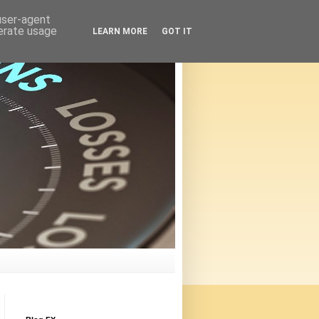
 user-agent
nerate usage
LEARN MORE
GOT IT