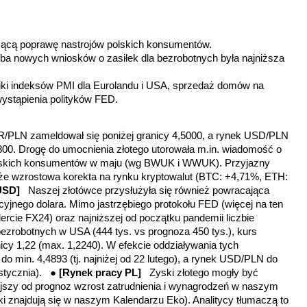
ącą poprawę nastrojów polskich konsumentów.
czba nowych wniosków o zasiłek dla bezrobotnych była najniższa
ki indeksów PMI dla Eurolandu i USA, sprzedaż domów na
ystąpienia polityków FED.
/PLN zameldował się poniżej granicy 4,5000, a rynek USD/PLN
6800. Drogę do umocnienia złotego utorowała m.in. wiadomość o
olskich konsumentów w maju (wg BWUK i WWUK). Przyjazny
kże wzrostowa korekta na rynku kryptowalut (BTC: +4,71%, ETH:
USD]
Naszej złotówce przysłużyła się również powracająca
yjnego dolara. Mimo jastrzębiego protokołu FED (więcej na ten
cie FX24) oraz najniższej od początku pandemii liczbie
ezrobotnych w USA (444 tys. vs prognoza 450 tys.), kurs
y 1,22 (max. 1,2240). W efekcie oddziaływania tych
 min. 4,4893 (tj. najniżej od 22 lutego), a rynek USD/PLN do
7 stycznia). ●
[Rynek pracy PL]
Zyski złotego mogły być
ejszy od prognoz wzrost zatrudnienia i wynagrodzeń w naszym
ki znajdują się w naszym Kalendarzu Eko). Analitycy tłumaczą to