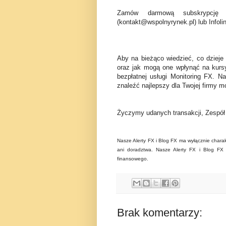
Zamów darmową subskrypcję 
(kontakt@wspolnyrynek.pl) lub Infoli
Aby na bieżąco wiedzieć, co dzieje
oraz jak mogą one wpłynąć na kurs
bezpłatnej usługi Monitoring FX. N
znaleźć najlepszy dla Twojej firmy mo
Życzymy udanych transakcji, Zespó
Nasze Alerty FX i Blog FX ma wyłącznie charak
ani doradztwa. Nasze Alerty FX i Blog FX n
finansowego.
Brak komentarzy: