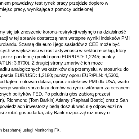
daniem prawdziwy test rynek pracy przejdzie dopiero w
iejsc pracy, wynikająca z pomocy udzielonej
.
y się jak znoszenie korona-restrykcji wpłynęło na działalność
rmacji w tej sprawie dostarczą nam wstępne wyniki indeksów PMI
Eurolandu. Szansą dla euro i jego sąsiadów z CEE może być
jących w większości wzrost aktywności w sektorze usług, który
y przez pandemię
(punkt oporu EUR/USD: 1,2245; punkty
/PLN: 3,6700)
. Z drugiej strony zmartwić ich może
adku analogicznych wskaźników dla przemysłu, w stosunku do
sparcia EUR/USD: 1,2180; punkty oporu EUR/PLN: 4,5300,
od kątem notowań dolara, oprócz indeksów PMI dla USA, warto
tniowego wyniku sprzedaży domów na rynku wtórnym za oceanem
znych polityków FED. Po południu głos zabiorą prezesi
an), Richmond (Tom Barkin) Atlanty (Raphael Bostic) oraz z San
ypowiedziach inwestorzy będą doszukiwać się odpowiedzi na
musi zrobić gospodarka, aby Bank rozpoczął rozmowy o
 bezpłatnej usługi Monitoring FX.