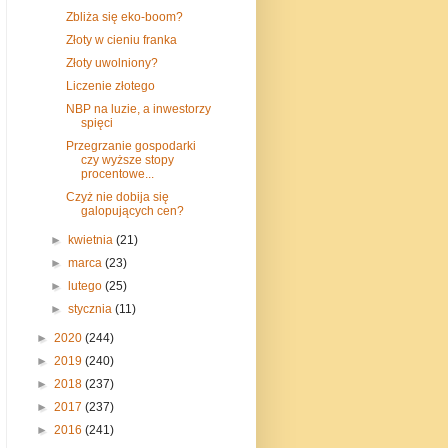
Zbliża się eko-boom?
Złoty w cieniu franka
Złoty uwolniony?
Liczenie złotego
NBP na luzie, a inwestorzy
spięci
Przegrzanie gospodarki
czy wyższe stopy
procentowe...
Czyż nie dobija się
galopujących cen?
►
kwietnia
(21)
►
marca
(23)
►
lutego
(25)
►
stycznia
(11)
►
2020
(244)
►
2019
(240)
►
2018
(237)
►
2017
(237)
►
2016
(241)