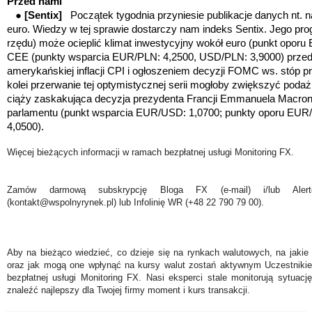
Przed nami
●
[Sentix]
Początek tygodnia przyniesie publikacje danych nt. n
euro. Wiedzy w tej sprawie dostarczy nam indeks Sentix. Jego p
rzędu) może ocieplić klimat inwestycyjny wokół euro (punkt oporu
CEE (
punkty wsparcia EUR/PLN: 4,2500, USD/PLN: 3,9000)
przed
amerykańskiej inflacji CPI i ogłoszeniem decyzji FOMC ws. stóp
kolei przerwanie tej optymistycznej serii mogłoby zwiększyć poda
ciąży zaskakująca decyzja prezydenta F
rancji Emmanuela Macrona
parlamentu
(punkt wsparcia EUR/USD: 1,0700;
punkty oporu EUR
4,0500).
Więcej bieżących informacji w ramach bezpłatnej usługi Monitoring FX.
Zamów darmową subskrypcję Bloga FX (e-mail) i/lub Ale
(kontakt@wspolnyrynek.pl) lub Infolinię WR (+48 22 790 79 00).
Aby na bieżąco wiedzieć, co dzieje się na rynkach walutowych, na jakie
oraz jak mogą one wpłynąć na kursy walut zostań aktywnym Uczestniki
bezpłatnej usługi Monitoring FX. Nasi eksperci stale monitorują sytuac
znaleźć najlepszy dla Twojej firmy moment i kurs transakcji.