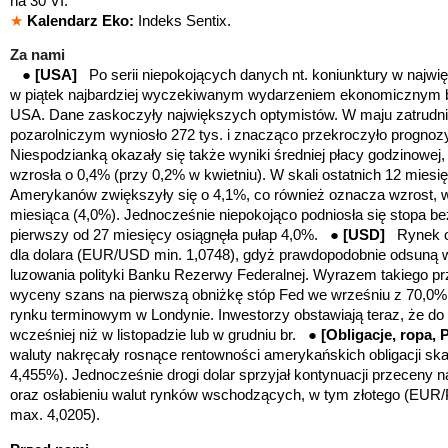
na 30 VI.
★
Kalendarz Eko:
Indeks Sentix
.
Za nami
●
[USA]
Po serii niepokojących danych nt. koniunktury w najwi
w piątek najbardziej wyczekiwanym wydarzeniem ekonomicznym b
USA. Dane zaskoczyły największych optymistów. W maju zatrudni
pozarolniczym wyniosło 272 tys. i znacząco
przekroczyło prognozy
Niespodzianką okazały się także wyniki średniej płacy godzinowej
wzrosła o 0,4% (przy 0,2% w kwietniu). W skali ostatnich 12 mies
Amerykanów zwiększyły się o 4,1%, co również oznacza wzrost, 
miesiąca (4,0%). Jednocześnie niepokojąco podniosła się stopa bez
pierwszy od 27 miesięcy osiągnęła pułap 4,0%.
●
[USD]
Rynek oce
dla dolara (EUR/USD min. 1,0748), gdyż prawdopodobnie odsuną w
luzowania polityki Banku Rezerwy Federalnej. Wyrazem takiego pr
wyceny szans na pierwszą obniżkę stóp Fed we wrześniu z 70,0%
rynku terminowym w Londynie. Inwestorzy obstawiają teraz, że do 
wcześniej niż w listopadzie lub w grudniu br. ●
[Obligacje, ropa, 
waluty nakręcały rosnące rentowności amerykańskich obligacji ska
4,455%). Jednocześnie drogi dolar sprzyjał kontynuacji przeceny n
oraz osłabieniu walut rynków wschodzących, w tym złotego (EU
max. 4,0205).