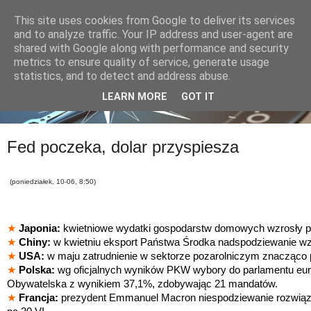
This site uses cookies from Google to deliver its services
and to analyze traffic. Your IP address and user-agent are
shared with Google along with performance and security
metrics to ensure quality of service, generate usage
statistics, and to detect and address abuse.
LEARN MORE
GOT IT
Fed poczeka, dolar przyspiesza
(poniedziałek, 10-06, 8:50)
★
Japonia:
kwietniowe wydatki gospodarstw domowych wzrosły po
★
Chiny:
w kwietniu eksport Państwa Środka nadspodziewanie wz
★
USA:
w maju zatrudnienie w sektorze pozarolniczym znacząco
★
Polska:
wg oficjalnych wyników PKW wybory do parlamentu euro
Obywatelska z wynikiem 37,1%, zdobywając 21 mandatów.
★
Francja:
prezydent Emmanuel Macron niespodziewanie rozwiązał