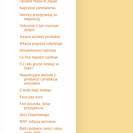
Upadek made in Japan
Kapryśne zamówienia
Niemcy przegrywają ze
stagnacją
Ostrożnie z tym mocnym
złotym
Awaria polskiej produkcji
Inflacja pogrąża szterlinga
Niespełnione nadzieje
Le Pen łagodzi nastroje
Co i kto gryzie złotego w
Galii?
Niepokojące wnioski z
produkcji i produkcja
wniosków
Czeski błąd złotego
Faux pas euro
Fed poczeka, dolar
przyspiesza
Zero Glapińskiego
RPP: inflacja wzrośnie
Bad company: peso, rupia,
rand, złoty