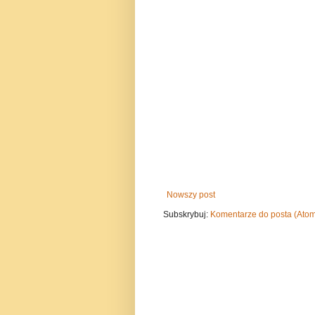
Nowszy post
Subskrybuj:
Komentarze do posta (Ato