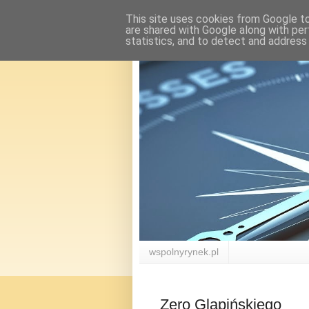
This site uses cookies from Google to 
are shared with Google along with per
statistics, and to detect and address
wspolnyrynek.pl
Zero Glapińskiego