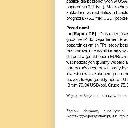
zasiłek dla bezrobotnych w USA 
poprzednio 221 tys.). Makroekon
zakładano wzrost deficytu hand
prognoza -76,1 mld USD; poprze
Przed nami
●
[Raport DP]
Dziś dzień praw
godzinie 14:30 Departament Pra
pozarolniczym (NFP), stopy bez
rozczarowujące wyniki mogłyby 
dla dolara (punkt oporu EUR/USD
wschodzących (punkty wsparcia
amerykańskiego rynku pracy były
inwestorów za zakupem przecenio
np. za złotego
(
punkty oporu EU
Brent 79,94 USD/bbl, Crude 75,
Więcej bieżących informacji w ramach
Zamów darmową subskrypcję 
(kontakt@wspolnyrynek.pl) lub Infoli