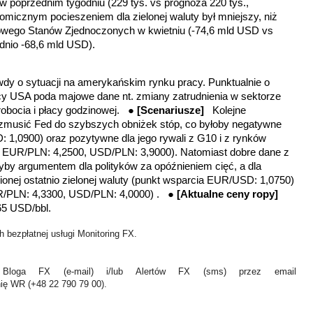
w poprzednim tygodniu (229 tys. vs prognoza 220 tys.,
omicznym pocieszeniem dla zielonej waluty był mniejszy, niż
lowego Stanów Zjednoczonych w kwietniu (-74,6 mld USD vs
dnio -68,6 mld USD).
dy o sytuacji na amerykańskim rynku pracy. Punktualnie o
cy USA poda majowe dane nt. zmiany zatrudnienia w sektorze
robocia i płacy godzinowej. ●
[Scenariusze]
Kolejne
zmusić Fed do szybszych obniżek stóp, co byłoby negatywne
: 1,0900) oraz pozytywne dla jego rywali z G10 i z rynków
 EUR/PLN: 4,2500, USD/PLN: 3,9000). Natomiast dobre dane z
by argumentem dla polityków za opóźnieniem cięć, a dla
nej ostatnio zielonej waluty
(punkt wsparcia EUR/USD: 1,0750)
R/PLN: 4,3300, USD/PLN: 4,0000)
. ●
[
Aktualne ceny ropy]
65 USD/bbl.
 bezpłatnej usługi Monitoring FX.
Bloga FX (e-mail) i/lub Alertów FX (sms) przez email
nię WR (+48 22 790 79 00).