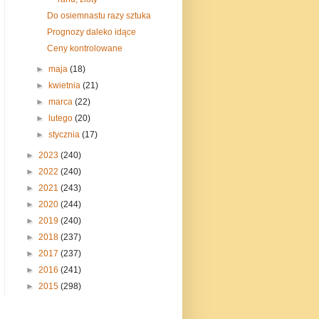
Do osiemnastu razy sztuka
Prognozy daleko idące
Ceny kontrolowane
►
maja
(18)
►
kwietnia
(21)
►
marca
(22)
►
lutego
(20)
►
stycznia
(17)
►
2023
(240)
►
2022
(240)
►
2021
(243)
►
2020
(244)
►
2019
(240)
►
2018
(237)
►
2017
(237)
►
2016
(241)
►
2015
(298)