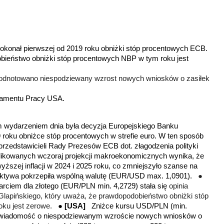
okonał pierwszej od 2019 roku obniżki stóp procentowych ECB.
bieństwo obniżki stóp procentowych NBP w tym roku jest
 odnotowano niespodziewany wzrost nowych wniosków o zasiłek
tamentu Pracy USA.
ydarzeniem dnia była decyzja Europejskiego Banku
9 roku obniżce stóp procentowych w strefie euro. W ten sposób
przedstawicieli Rady Prezesów ECB dot. złagodzenia polityki
blikowanych wczoraj projekcji makroekonomicznych wynika, że
yższej inflacji w 2024 i 2025 roku, co zmniejszyło szanse na
ektywa pokrzepiła wspólną walutę (EUR/USD max. 1,0901).
●
ciem dla złotego (EUR/PLN min. 4,2729) stała się
opinia
pińskiego, który uważa, że prawdopodobieństwo obniżki stóp
oku jest zerowe.
●
[USA]
Zniżce kursu USD/PLN (min.
wa wiadomość o niespodziewanym wzroście nowych wniosków o