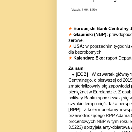
(piątek, 7-06, 8:50)
★
Europejski Bank Centralny
d
★
Glapiński (NBP):
prawdopodo
zerowe.
★
USA:
w poprzednim tygodniu
dla bezrobotnych.
★
Kalendarz Eko:
raport Depar
Za nami
●
[ECB]
W czwartek głównym w
Centralnego, o pierwszej od 201
zmaterializowały się zapowiedzi 
pieniężnej w Eurolandzie. Z opu
politycy Banku spodziewają się w
szybkie tempo cięć. Taka persp
[RPP]
Z kolei monetarnym wspar
przewodniczącego RPP Adama Gla
procentowych NBP w tym roku r
3,9223) sprzyjała anty-dolaro