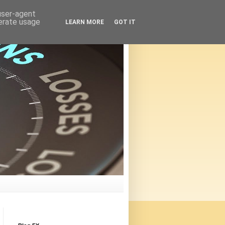
 user-agent
nerate usage
LEARN MORE
GOT IT