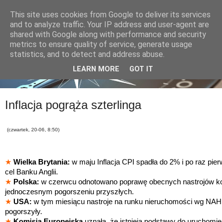
This site uses cookies from Google to deliver its services
and to analyze traffic. Your IP address and user-agent are
shared with Google along with performance and security
metrics to ensure quality of service, generate usage
statistics, and to detect and address abuse.
LEARN MORE
GOT IT
Inflacja pogrąża szterlinga
(czwartek, 20-06, 8:50)
★
Wielka Brytania:
w maju Inflacja CPI spadła do 2% i po raz pier
cel Banku Anglii.
★
Polska:
w czerwcu odnotowano poprawę obecnych nastrojów k
jednoczesnym pogorszeniu przyszłych.
★
USA:
w tym miesiącu nastroje na runku nieruchomości wg NAH
pogorszyły.
★
Komisja Europejska
uznała, że istnieją podstawy do uruchomi