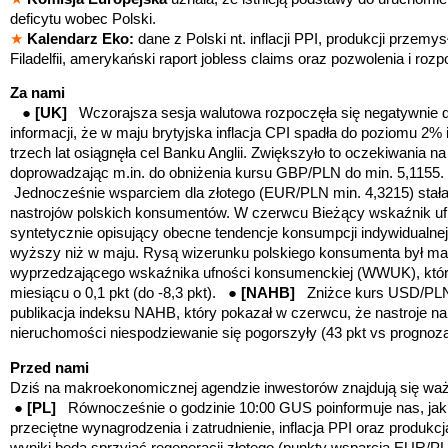
deficytu wobec Polski.
★
Kalendarz Eko:
dane z Polski nt. inflacji PPI, produkcji przemys
Filadelfii, amerykański raport
jobless claims oraz pozwolenia i r
Za nami
●
[UK]
Wczorajsza sesja walutowa rozpoczęła się negatywnie dla 
informacji,
że w maju brytyjska inflacja CPI spadła do poziomu 2% 
trzech lat osiągnęła cel Banku Anglii. Zwiększyło to oczekiwania n
doprowadzając m.in. do obniżenia kursu GBP/PLN do min. 5,1155
Jednocześnie wsparciem dla złotego (EUR/PLN min. 4,3215) stał
nastrojów polskich konsumentów. W czerwcu Bieżący wskaźnik u
syntetycznie opisujący obecne tendencje konsumpcji indywidualnej, w
wyższy niż w maju. Rysą wizerunku polskiego konsumenta był ma
wyprzedzającego wskaźnika ufności konsumenckiej (WWUK), który
miesiącu o 0,1 pkt (do -8,3 pkt). ●
[NAHB]
Zniżce kurs USD/PLN 
publikacja indeksu NAHB, który pokazał w czerwcu, że nastroje 
nieruchomości niespodziewanie się pogorszyły (43 pkt vs prognoza 
Przed nami
Dziś na makroekonomicznej agendzie inwestorów znajdują się wa
●
[PL]
Równocześnie o godzinie 10:00 GUS poinformuje nas, jak 
przeciętne wynagrodzenia i zatrudnienie, inflacja PPI oraz produ
wyniki będą sprzyjać regeneracji złotego (
punkty wsparcia EUR/PL