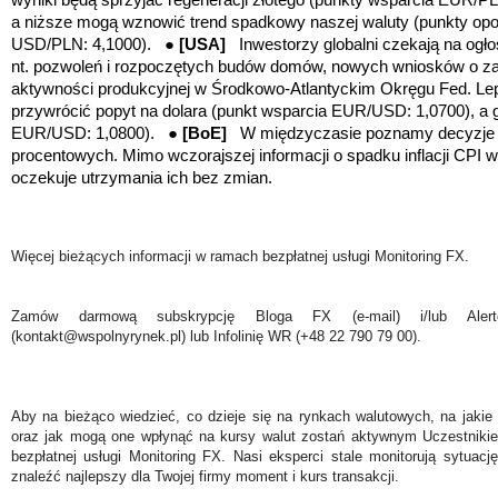
a niższe mogą wznowić trend spadkowy naszej waluty (
punkty op
USD/PLN: 4,1000
). ●
[USA]
Inwestorzy
globalni czekają na og
nt. pozwoleń i rozpoczętych budów domów, nowych wniosków o zasi
aktywności produkcyjnej w Środkowo-Atlantyckim Okręgu Fed. L
przywrócić popyt na dolara (punkt wsparcia EUR/USD: 1,0700), a g
EUR/USD: 1,0800). ●
[BoE]
W międzyczasie poznamy decyzje B
procentowych. Mimo wczorajszej informacji o spadku inflacji CPI 
oczekuje utrzymania ich bez zmian.
Więcej bieżących informacji w ramach bezpłatnej usługi Monitoring FX.
Zamów darmową subskrypcję Bloga FX (e-mail) i/lub Ale
(kontakt@wspolnyrynek.pl) lub Infolinię WR (+48 22 790 79 00).
Aby na bieżąco wiedzieć, co dzieje się na rynkach walutowych, na jakie
oraz jak mogą one wpłynąć na kursy walut zostań aktywnym Uczestniki
bezpłatnej usługi Monitoring FX. Nasi eksperci stale monitorują sytuac
znaleźć najlepszy dla Twojej firmy moment i kurs transakcji.