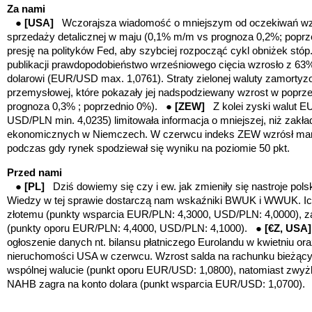
Za nami
●
[USA]
Wczorajsza wiadomość o mniejszym od oczekiwań wz
sprzedaży detalicznej w maju (0,1% m/m vs prognoza 0,2%; popr
presję na polityków Fed, aby szybciej rozpocząć cykl obniżek stó
publikacji prawdopodobieństwo wrześniowego cięcia wzrosło z 63%
dolarowi (EUR/USD max. 1,0761). Straty zielonej waluty zamortyz
przemysłowej, które pokazały jej nadspodziewany wzrost w popr
prognoza 0,3% ; poprzednio 0%). ●
[ZEW]
Z kolei zyski walut 
USD/PLN min. 4,0235) limitowała
informacja o mniejszej, niż zakł
ekonomicznych w Niemczech. W czerwcu indeks ZEW wzrósł margin
podczas gdy rynek spodziewał się wyniku na poziomie 50 pkt.
Przed nami
●
[PL]
Dziś dowiemy się czy i ew. jak zmieniły się nastroje p
Wiedzy w tej sprawie dostarczą nam wskaźniki BWUK i WWUK. I
złotemu (punkty wsparcia EUR/PLN: 4,3000, USD/PLN: 4,0000), z
(punkty oporu EUR/PLN: 4,4000, USD/PLN: 4,1000). ●
[€Z, USA
ogłoszenie danych nt. bilansu płatniczego Eurolandu w kwietniu ora
nieruchomości USA w czerwcu. Wzrost salda na rachunku bieżącym
wspólnej walucie
(punkt oporu EUR/USD: 1,0800)
, natomiast zwy
NAHB zagra na konto dolara
(punkt wsparcia EUR/USD: 1,0700)
.