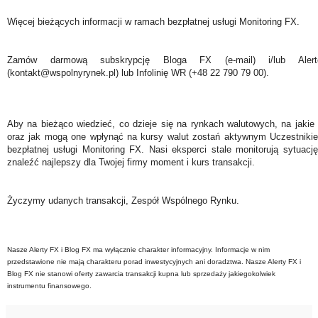
Więcej bieżących informacji w ramach bezpłatnej usługi Monitoring FX.
Zamów darmową subskrypcję Bloga FX (e-mail) i/lub Ale
(kontakt@wspolnyrynek.pl) lub Infolinię WR (+48 22 790 79 00).
Aby na bieżąco wiedzieć, co dzieje się na rynkach walutowych, na jakie
oraz jak mogą one wpłynąć na kursy walut zostań aktywnym Uczestniki
bezpłatnej usługi Monitoring FX. Nasi eksperci stale monitorują sytuac
znaleźć najlepszy dla Twojej firmy moment i kurs transakcji.
Życzymy udanych transakcji, Zespół Wspólnego Rynku.
Nasze Alerty FX i Blog FX ma wyłącznie charakter informacyjny. Informacje w nim
przedstawione nie mają charakteru porad inwestycyjnych ani doradztwa. Nasze Alerty FX i
Blog FX nie stanowi oferty zawarcia transakcji kupna lub sprzedaży jakiegokolwiek
instrumentu finansowego.