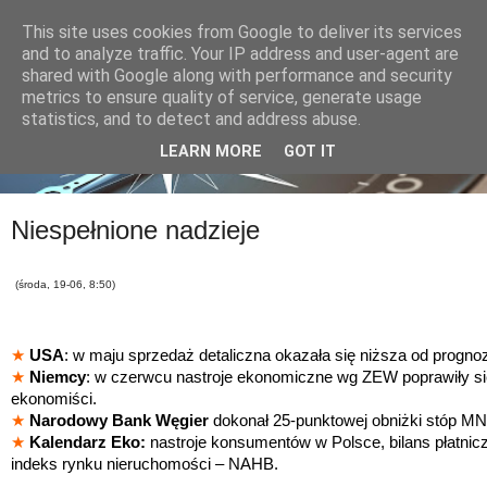
This site uses cookies from Google to deliver its services
and to analyze traffic. Your IP address and user-agent are
shared with Google along with performance and security
metrics to ensure quality of service, generate usage
statistics, and to detect and address abuse.
LEARN MORE
GOT IT
Niespełnione nadzieje
(środa, 19-06, 8:50)
★
USA
: w maju sprzedaż detaliczna okazała się niższa od progno
★
Niemcy
: w czerwcu nastroje ekonomiczne wg ZEW poprawiły się
ekonomiści.
★
Narodowy Bank Węgier
dokonał 25-punktowej obniżki stóp MN
★
Kalendarz Eko:
nastroje konsumentów w Polsce, bilans płatni
indeks rynku nieruchomości – NAHB.