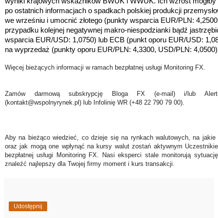
wyniki krajowych wskaźników BWUK i WWUK. Ich wzrost mógłby 
po ostatnich informacjach o spadkach polskiej produkcji przemysło
we wrześniu i umocnić złotego (punkty wsparcia EUR/PLN: 4,250
przypadku kolejnej negatywnej makro-niespodzianki bądź jastrzęb
wsparcia EUR/USD: 1,0750) lub ECB (punkt oporu EUR/USD: 1,085
na wyprzedaż
(
punkty oporu EUR/PLN: 4,3300, USD/PLN: 4,0500)
Więcej bieżących informacji w ramach bezpłatnej usługi Monitoring FX.
Zamów darmową subskrypcję Bloga FX (e-mail) i/lub Ale
(kontakt@wspolnyrynek.pl) lub Infolinię WR (+48 22 790 79 00).
Aby na bieżąco wiedzieć, co dzieje się na rynkach walutowych, na jakie
oraz jak mogą one wpłynąć na kursy walut zostań aktywnym Uczestniki
bezpłatnej usługi Monitoring FX. Nasi eksperci stale monitorują sytuac
znaleźć najlepszy dla Twojej firmy moment i kurs transakcji.
Udostępnij