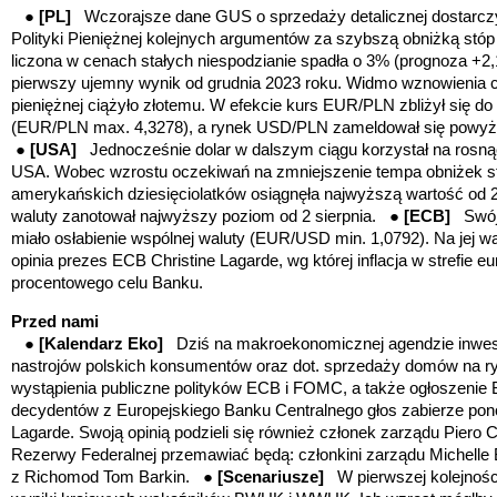
●
[PL]
Wczorajsze dane GUS o sprzedaży detalicznej dostarczy
Polityki Pieniężnej kolejnych argumentów za szybszą obniżką st
liczona w cenach stałych niespodzianie spadła o 3% (prognoza +2,
pierwszy ujemny wynik od grudnia 2023 roku. Widmo wznowienia cyk
pieniężnej ciążyło złotemu. W efekcie kurs EUR/PLN zbliżył się do
(EUR/PLN max. 4,3278), a rynek USD/PLN zameldował się powyżej
●
[USA]
Jednocześnie dolar w dalszym ciągu korzystał na rosną
USA. Wobec wzrostu oczekiwań na zmniejszenie tempa obniżek 
amerykańskich dziesięciolatków osiągnęła najwyższą wartość od 29 
waluty zanotował najwyższy poziom od 2 sierpnia. ●
[ECB]
Swój
miało osłabienie wspólnej waluty (EUR/USD min. 1,0792). Na jej w
opinia prezes ECB Christine Lagarde, wg której inflacja w strefie 
procentowego celu Banku.
Przed nami
●
[Kalendarz Eko]
Dziś na makroekonomicznej agendzie inwest
nastrojów polskich konsumentów oraz dot. sprzedaży domów na 
wystąpienia publiczne polityków ECB i FOMC, a także ogłoszenie
decydentów z Europejskiego Banku Centralnego głos zabierze pon
Lagarde. Swoją opinią podzieli się również członek zarządu Piero 
Rezerwy Federalnej przemawiać będą: członkini zarządu Michelle
z Richomod Tom Barkin.
●
[Scenariusze]
W pierwszej kolejnoś