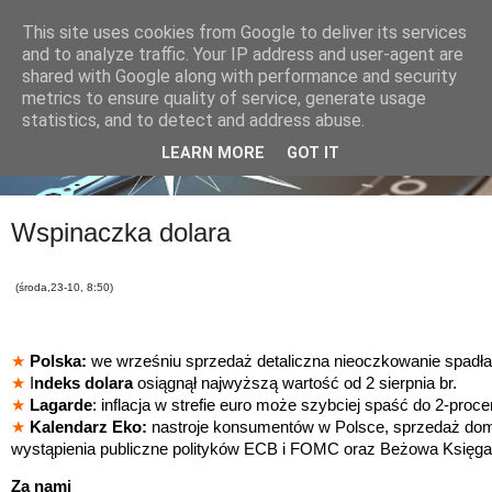
This site uses cookies from Google to deliver its services
and to analyze traffic. Your IP address and user-agent are
shared with Google along with performance and security
metrics to ensure quality of service, generate usage
statistics, and to detect and address abuse.
LEARN MORE
GOT IT
Wspinaczka dolara
(środa,23-10, 8:50)
★
Polska:
we wrześniu sprzedaż detaliczna nieoczkowanie spadła
★
I
ndeks dolara
osiągnął najwyższą wartość od 2 sierpnia br.
★
Lagarde
: inflacja w strefie euro może szybciej spaść do 2-pro
★
Kalendarz Eko:
nastroje konsumentów w Polsce, sprzedaż do
wystąpienia publiczne polityków ECB i FOMC oraz Beżowa Księga
Za nami