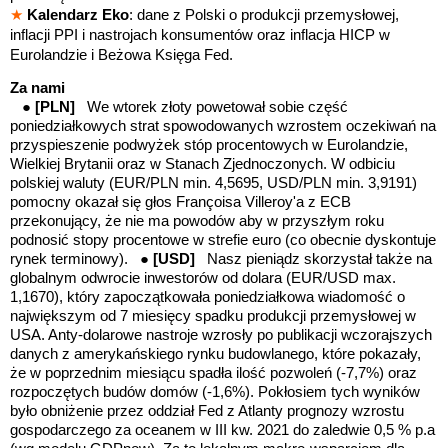
★
Kalendarz Eko
: dane z Polski o produkcji przemysłowej,
inflacji PPI i nastrojach konsumentów oraz inflacja HICP w
Eurolandzie i Beżowa Księga Fed.
Za nami
●
[PLN]
We wtorek złoty powetował sobie część
poniedziałkowych strat spowodowanych wzrostem oczekiwań na
przyspieszenie podwyżek stóp procentowych w Eurolandzie,
Wielkiej Brytanii oraz w Stanach Zjednoczonych. W odbiciu
polskiej waluty (EUR/PLN min. 4,5695, USD/PLN min. 3,9191)
pomocny okazał się głos Françoisa Villeroy'a z ECB
przekonujący, że nie ma powodów aby w przyszłym roku
podnosić stopy procentowe w strefie euro (co obecnie dyskontuje
rynek terminowy). ●
[USD]
Nasz pieniądz skorzystał także na
globalnym odwrocie inwestorów od dolara (EUR/USD max.
1,1670), który zapoczątkowała poniedziałkowa wiadomość o
największym od 7 miesięcy spadku produkcji przemysłowej w
USA. Anty-dolarowe nastroje wzrosły po publikacji wczorajszych
danych z amerykańskiego rynku budowlanego, które pokazały,
że w poprzednim miesiącu spadła ilość
pozwoleń (-7,7%) oraz
rozpoczętych budów domów (-1,6%).
Pokłosiem tych wyników
było obniżenie przez oddział Fed z Atlanty prognozy wzrostu
gospodarczego za oceanem w III kw. 2021 do zaledwie 0,5 % p.a