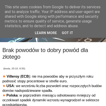
This site uses cookies from Google to deliver its services
and to analyze traffic. Your IP address and user-agent are
shared with Google along with performance and security
metrics to ensure quality of service, generate usage
statistics, and to detect and address abuse.
LEARN MORE
GOT IT
Brak powodów to dobry powód dla
złotego
(środa, 20-10, 8:50)
★
Villeroy
(
ECB
): nie ma powodów aby w przyszłym roku
podnosić stopy procentowe w strefie euro.
★
USA
: we wrześniu liczba pozwoleń oraz rozpoczętych budów
domów nadspodziewane spadła.
★
Polska
: w poprzednim miesiącu odnotowano
mniejszy od
oczekiwań spadek dynamiki wzrostu wynagrodzeń w sektorze
przedsiębiorstw.