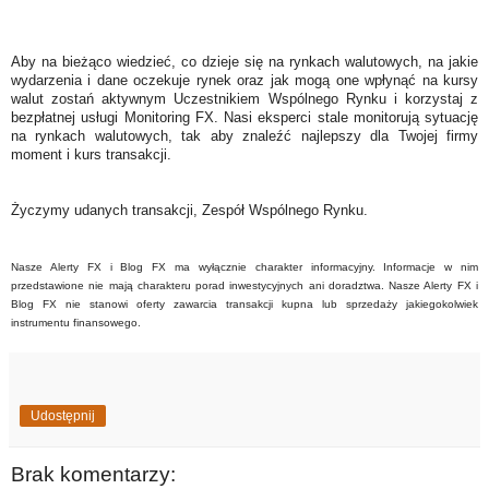
Aby na bieżąco wiedzieć, co dzieje się na rynkach walutowych, na jakie
wydarzenia i dane oczekuje rynek oraz jak mogą one wpłynąć na kursy
walut zostań aktywnym Uczestnikiem Wspólnego Rynku i korzystaj z
bezpłatnej usługi Monitoring FX. Nasi eksperci stale monitorują sytuację
na rynkach walutowych, tak aby znaleźć najlepszy dla Twojej firmy
moment i kurs transakcji.
Życzymy udanych transakcji, Zespół Wspólnego Rynku.
Nasze Alerty FX i Blog FX ma wyłącznie charakter informacyjny. Informacje w nim
przedstawione nie mają charakteru porad inwestycyjnych ani doradztwa. Nasze Alerty FX i
Blog FX nie stanowi oferty zawarcia transakcji kupna lub sprzedaży jakiegokolwiek
instrumentu finansowego.
Udostępnij
Brak komentarzy: