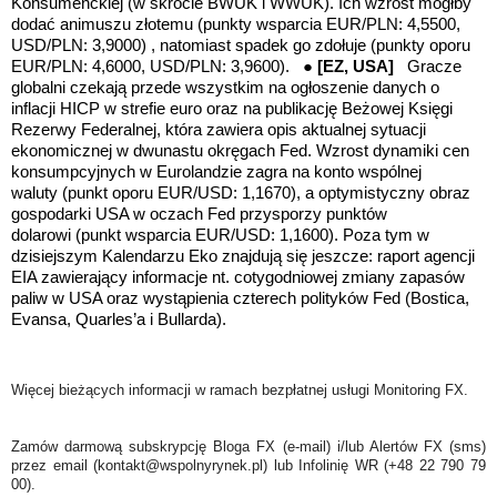
Konsumenckiej (w skrócie BWUK i WWUK). Ich wzrost mógłby
dodać animuszu złotemu (punkty wsparcia EUR/PLN: 4,5500,
USD/PLN: 3,9000) , natomiast spadek go zdołuje
(
punkty oporu
EUR/PLN: 4,6000, USD/PLN: 3,9600)
. ●
[EZ, USA]
Gracze
globalni czekają przede wszystkim na ogłoszenie danych o
inflacji HICP w strefie euro oraz na publikację
Beżowej Księgi
Rezerwy Federalnej, która zawiera opis aktualnej sytuacji
ekonomicznej w dwunastu okręgach Fed. Wzrost dynamiki cen
konsumpcyjnych w Eurolandzie zagra na konto wspólnej
waluty
(punkt oporu EUR/USD: 1,1670)
, a optymistyczny obraz
gospodarki USA w oczach Fed przysporzy punktów
dolarowi
(punkt wsparcia EUR/USD: 1,1600)
. Poza tym w
dzisiejszym Kalendarzu Eko znajdują się jeszcze: raport agencji
EIA zawierający informacje nt. cotygodniowej zmiany zapasów
paliw w USA oraz wystąpienia czterech polityków Fed (Bostica,
Evansa, Quarles’a i Bullarda).
Więcej bieżących informacji w ramach bezpłatnej usługi Monitoring FX.
Zamów darmową subskrypcję Bloga FX (e-mail) i/lub Alertów FX (sms)
przez email (kontakt@wspolnyrynek.pl) lub Infolinię WR (+48 22 790 79
00).