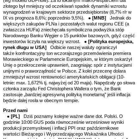
(wg modelu GDPnow).
Za to lokalnym makro-wsparciem dla
złotego był mniejszy od oczekiwań spadek dynamiki wzrostu
wynagrodzeń w krajowym sektorze przedsiębiorstw (8,7% r/r w
IX vs prognoza 8,6%; poprzednio 9,5%). ●
[MNB]
Jednak do
większych zakupów PLNa i pozostałych walut regionu CEE (a
zwłaszcza HUFa) zniechęcała symboliczna podwyżka stóp
Narodowego Banku Węgier o 15 punktów bazowych, gdyż część
inwestorów liczyła na większy wzrost. ●
[Polityka europejska,
rynek długu w USA]
Odbicie naszej waluty ograniczył
także konfrontacyjny ton wczorajszego przemówienia premiera
Morawieckiego w Parlamencie Europejskim, w którym oskarżył
Unię o przekroczenie uprawnień, zaogniając spór z instytucjami
unijnymi o praworządność w Polsce.
Z kolei przecenę dolara
zmniejszył wzrost rentowności amerykańskich obligacji (10-
letnie: max. 1,672% tj. najwyżej od 20 maja). Napędzały go słowa
członka zarządu Fed Christophera Wallera o tym, że Bank
zastosuje „bardziej agresywną polityką monetarną” jeśli inflacja
będzie dalej rosła w obecnym tempie.
Przed nami
●
[PL]
Dziś poznamy kolejne ważne dane dot. Polski. O
godzinie 10:00 GUS poda równocześnie wrześniowe wyniki
produkcji przemysłowej i inflacji PPI oraz październikowe
wartości Bieżącego i Wyprzedzającego Wskaźnika Ufności