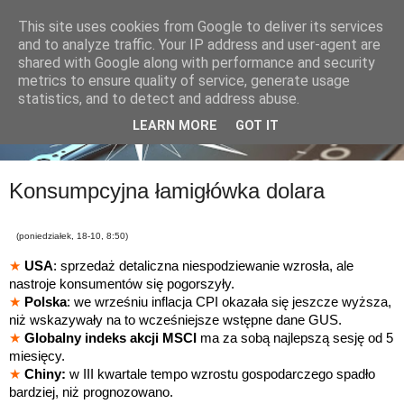
This site uses cookies from Google to deliver its services
and to analyze traffic. Your IP address and user-agent are
shared with Google along with performance and security
metrics to ensure quality of service, generate usage
statistics, and to detect and address abuse.
LEARN MORE
GOT IT
Konsumpcyjna łamigłówka dolara
(poniedziałek, 18-10, 8:50)
★
USA
: sprzedaż detaliczna niespodziewanie wzrosła, ale
nastroje konsumentów się pogorszyły.
★
Polska
: we wrześniu inflacja CPI okazała się jeszcze wyższa,
niż wskazywały na to wcześniejsze wstępne dane GUS.
★
Globalny indeks akcji MSCI
ma za sobą najlepszą sesję od 5
miesięcy.
★
Chiny:
w III kwartale tempo wzrostu gospodarczego spadło
bardziej, niż prognozowano.