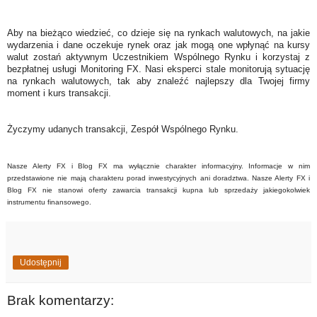
Aby na bieżąco wiedzieć, co dzieje się na rynkach walutowych, na jakie
wydarzenia i dane oczekuje rynek oraz jak mogą one wpłynąć na kursy
walut zostań aktywnym Uczestnikiem Wspólnego Rynku i korzystaj z
bezpłatnej usługi Monitoring FX. Nasi eksperci stale monitorują sytuację
na rynkach walutowych, tak aby znaleźć najlepszy dla Twojej firmy
moment i kurs transakcji.
Życzymy udanych transakcji, Zespół Wspólnego Rynku.
Nasze Alerty FX i Blog FX ma wyłącznie charakter informacyjny. Informacje w nim
przedstawione nie mają charakteru porad inwestycyjnych ani doradztwa. Nasze Alerty FX i
Blog FX nie stanowi oferty zawarcia transakcji kupna lub sprzedaży jakiegokolwiek
instrumentu finansowego.
Udostępnij
Brak komentarzy: