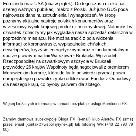
Eurolandu oraz USA (oba w piątek). Do tego czasu czeka nas
szereg ważnych publikacji makro z Polski. Już jutro GUS poda
najnowsze dane nt. zatrudnienia i wynagrodzeń. W środę
poznamy aktualne nastroje polskich konsumentów oraz
wrześniowy wynik krajowej produkcji przemysłowej. Natomiast w
czwartek zobaczymy jak wyglądała nasza sprzedaż detaliczna w
poprzednim miesiącu. Nie można tracić z pola widzenia
informacji o: koronawirusie, wypłacalności chińskich
deweloperów, kryzysie energetycznym oraz o fundamentalnym
sporze prawnym na linii Warszawa - Bruksela. Wg źródeł
Rzeczpospolitej na czwartkowym szczycie w Brukseli
przywódcy 26 krajów Wspólnoty będą negocjowali z premierem
Morawieckim formułę, która de facto potwierdzi prymat prawa
europejskiego i pozwoli szybko odblokować Fundusz Odbudowy
dla naszego kraju, co byłoby paliwem dla złotego.
Więcej bieżących informacji w ramach bezpłatnej usługi Monitoring FX.
Zamów darmową subskrypcję Bloga FX (e-mail) i/lub Alertów FX (sms)
przez email (kontakt@wspolnyrynek.pl) lub Infolinię WR (+48 22 790 79
00).