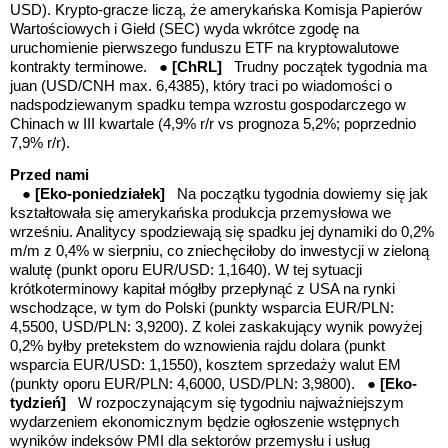
USD). Krypto-gracze liczą, że amerykańska Komisja Papierów
Wartościowych i Giełd (SEC) wyda wkrótce zgodę na
uruchomienie pierwszego funduszu ETF na kryptowalutowe
kontrakty terminowe. ●
[ChRL]
Trudny
początek tygodnia ma
juan (USD/CNH max. 6,4385), który traci po wiadomości o
nadspodziewanym spadku tempa wzrostu gospodarczego w
Chinach w III kwartale (4,9% r/r vs prognoza 5,2%; poprzednio
7,9% r/r).
Przed nami
●
[Eko-poniedziałek]
Na początku tygodnia dowiemy się jak
kształtowała się amerykańska produkcja przemysłowa we
wrześniu. Analitycy spodziewają się spadku jej dynamiki do 0,2%
m/m z 0,4% w sierpniu, co zniechęciłoby do inwestycji w zieloną
walutę
(punkt oporu EUR/USD: 1,1640)
. W tej sytuacji
krótkoterminowy kapitał mógłby przepłynąć z USA na rynki
wschodzące, w tym do Polski (punkty wsparcia EUR/PLN:
4,5500, USD/PLN: 3,9200). Z kolei zaskakujący wynik powyżej
0,2% byłby pretekstem do wznowienia rajdu dolara
(punkt
wsparcia EUR/USD: 1,1550)
, kosztem sprzedaży walut EM
(
punkty oporu EUR/PLN: 4,6000, USD/PLN: 3,9800)
.
● [Eko-
tydzień]
W rozpoczynającym się tygodniu najważniejszym
wydarzeniem ekonomicznym będzie ogłoszenie wstępnych
wyników indeksów PMI dla sektorów przemysłu i usług