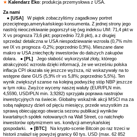
★
Kalendarz Eko
: produkcja przemysłowa z USA.
Za nami
●
[USA]
W piątek zobaczyliśmy zagadkowy portret
przeciętnego,amerykańskiego konsumenta. Z jednej strony jego
nastrój nieoczekiwanie pogorszył się (wg indeksu UM: 71,4 pkt w
X vs prognoza 73,6 pkt; poprzednio 72,8 pkt), a z drugiej
sprzedaż detaliczna w USA niespodziewanie wzrosła (0,7% m/m
we IX vs prognoza -0,2%; poprzednio 0,9%). Mieszane dane
makro w USA zniechęciły inwestorów do dalszych zakupów
dolara. ●
[PL]
Jego słabość wykorzystał złoty, którego
atrakcyjność wzrosła dzięki informacji, że we wrześniu polska
inflacja CPI okazała się jeszcze wyższa, niż wskazywały na to
wstępne dane GUS (5,9% r/r vs 5,8%; poprzednio 5,5%). Ten
wynik zwiększył szanse na kolejną podwyżkę stóp NBP jeszcze
w tym roku. Zwyżce wyceny naszej waluty (EUR/PLN min.
4,5590, USD/PLN min. 3,9282) sprzyjała poprawa nastrojów
inwestycyjnych na świecie. Globalny wskaźnik akcji MSCI ma za
sobą najlepszy dzień od pięciu miesięcy, przede wszystkim za
sprawą obiecującego otwarcia sezonu publikacji wyników
kwartalnych spółek notowanych na Wall Street, co natchnęło
inwestorów optymizmem ws. kondycji amerykańskiej
gospodarki. ●
[BTC]
Na krypto-scenie Bitcoin po raz trzeci w
historii znalazł się powyżej granicy 60 tys. USD (max. 62 852