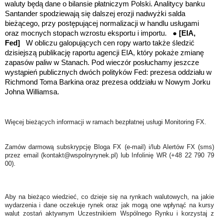
waluty będą dane o bilansie płatniczym Polski. Analitycy banku
Santander spodziewają się dalszej erozji nadwyżki salda
bieżącego, przy postępującej normalizacji w handlu usługami
oraz mocnych stopach wzrostu eksportu i importu. ●
[EIA,
Fed]
W obliczu galopujących cen ropy warto także śledzić
dzisiejszą publikację raportu agencji EIA, który pokaże zmianę
zapasów paliw w Stanach. Pod wieczór posłuchamy jeszcze
wystąpień publicznych dwóch polityków Fed: prezesa oddziału w
Richmond
Toma Barkina oraz prezesa oddziału w Nowym Jorku
Johna Williamsa.
Więcej bieżących informacji w ramach bezpłatnej usługi Monitoring FX.
Zamów darmową subskrypcję Bloga FX (e-mail) i/lub Alertów FX (sms)
przez email (kontakt@wspolnyrynek.pl) lub Infolinię WR (+48 22 790 79
00).
Aby na bieżąco wiedzieć, co dzieje się na rynkach walutowych, na jakie
wydarzenia i dane oczekuje rynek oraz jak mogą one wpłynąć na kursy
walut zostań aktywnym Uczestnikiem Wspólnego Rynku i korzystaj z