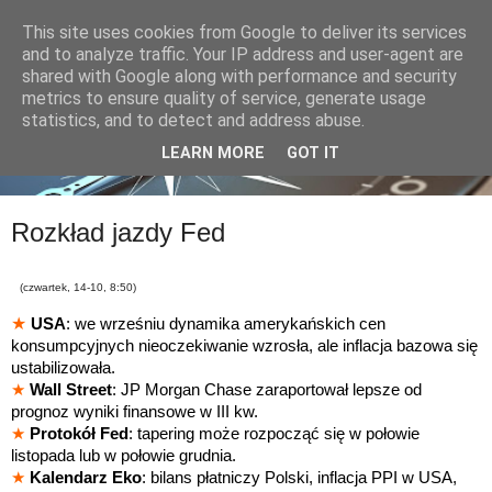
This site uses cookies from Google to deliver its services
and to analyze traffic. Your IP address and user-agent are
shared with Google along with performance and security
metrics to ensure quality of service, generate usage
statistics, and to detect and address abuse.
LEARN MORE
GOT IT
Rozkład jazdy Fed
(czwartek, 14-10, 8:50)
★
USA
: we wrześniu dynamika amerykańskich cen
konsumpcyjnych nieoczekiwanie wzrosła, ale inflacja bazowa się
ustabilizowała.
★
Wall Street
: JP Morgan Chase zaraportował lepsze od
prognoz wyniki finansowe w III kw.
★
Protokół Fed
: tapering może rozpocząć się w połowie
listopada lub w połowie grudnia.
★
Kalendarz Eko
: bilans płatniczy Polski, inflacja PPI w USA,