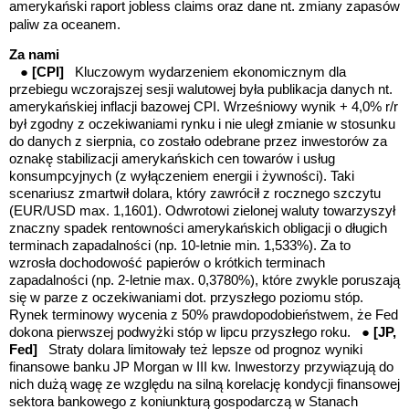
amerykański raport jobless claims oraz dane nt. zmiany zapasów
paliw za oceanem.
Za nami
●
[CPI]
Kluczowym wydarzeniem ekonomicznym dla
przebiegu wczorajszej sesji walutowej była publikacja danych nt.
amerykańskiej inflacji bazowej CPI. Wrześniowy wynik + 4,0% r/r
był zgodny z oczekiwaniami rynku i nie uległ zmianie w stosunku
do danych z sierpnia, co zostało odebrane przez inwestorów za
oznakę stabilizacji amerykańskich cen towarów i usług
konsumpcyjnych (z wyłączeniem energii i żywności). Taki
scenariusz zmartwił dolara, który zawrócił z rocznego szczytu
(EUR/USD max. 1,1601). Odwrotowi zielonej waluty towarzyszył
znaczny spadek rentowności amerykańskich obligacji o długich
terminach zapadalności (np. 10-letnie min. 1,533%). Za to
wzrosła dochodowość papierów o krótkich terminach
zapadalności (np. 2-letnie max. 0,3780%), które zwykle poruszają
się w parze z oczekiwaniami dot. przyszłego poziomu stóp.
Rynek terminowy wycenia z 50% prawdopodobieństwem, że Fed
dokona pierwszej podwyżki stóp w lipcu przyszłego roku. ●
[JP,
Fed]
Straty dolara limitowały też lepsze od prognoz wyniki
finansowe banku JP Morgan w III kw. Inwestorzy przywiązują do
nich dużą wagę ze względu na silną korelację kondycji finansowej
sektora bankowego z koniunkturą gospodarczą w Stanach