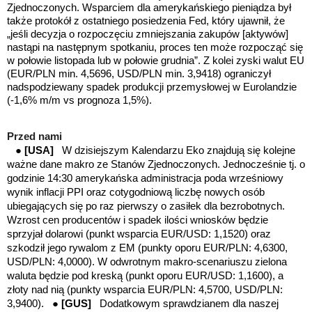
Zjednoczonych. Wsparciem dla amerykańskiego pieniądza był
także protokół z ostatniego posiedzenia Fed, który ujawnił, że
„jeśli decyzja o rozpoczęciu zmniejszania zakupów [aktywów]
nastąpi na następnym spotkaniu, proces ten może rozpocząć się
w połowie listopada lub w połowie grudnia”. Z kolei zyski walut EU
(EUR/PLN min. 4,5696, USD/PLN min. 3,9418) ograniczył
nadspodziewany spadek produkcji przemysłowej w Eurolandzie
(-1,6% m/m vs prognoza 1,5%).
Przed nami
●
[USA]
W dzisiejszym Kalendarzu Eko znajdują się kolejne
ważne dane makro ze Stanów Zjednoczonych. Jednocześnie tj. o
godzinie 14:30 amerykańska administracja poda wrześniowy
wynik inflacji PPI oraz cotygodniową liczbę nowych osób
ubiegających się po raz pierwszy o zasiłek dla bezrobotnych.
Wzrost cen producentów i spadek ilości wniosków będzie
sprzyjał dolarowi (punkt wsparcia EUR/USD: 1,1520) oraz
szkodził jego rywalom z EM
(
punkty oporu EUR/PLN: 4,6300,
USD/PLN: 4,0000).
W odwrotnym makro-scenariuszu zielona
waluta będzie pod kreską (punkt oporu EUR/USD: 1,1600), a
złoty nad nią (punkty wsparcia EUR/PLN: 4,5700, USD/PLN:
3,9400). ●
[GUS]
Dodatkowym sprawdzianem dla naszej