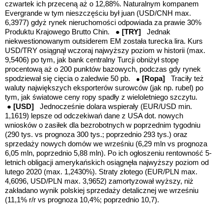
czwartek ich przeceną aż o 12,88%. Naturalnym kompanem
Evergrande w tym nieszczęściu był juan (USD/CNH max.
6,3977) gdyż rynek nieruchomości odpowiada za prawie 30%
Produktu Krajowego Brutto Chin.
● [TRY]
Jednak
niekwestionowanym outsiderem EM została turecka lira.
Kurs
USD/TRY osiągnął wczoraj najwyższy poziom w historii (max.
9,5406) po tym, jak
bank centralny Turcji obniżył stopę
procentową aż o 200 punktów bazowych, podczas gdy rynek
spodziewał się cięcia o zaledwie 50 pb.
[Ropa]
Traciły też
●
waluty największych eksporterów surowców (jak np. rubel) po
tym, jak światowe ceny ropy spadły z wieloletniego szczytu.
● [USD]
Jednocześnie dolara wspierały (EUR/USD min.
1,1619) lepsze od odczekiwań dane z USA dot. nowych
wniosków o zasiłek dla bezrobotnych w poprzednim tygodniu
(290 tys. vs prognoza 300 tys.; poprzednio 293 tys.) oraz
sprzedaży nowych domów we wrześniu (6,29 mln vs prognoza
6,05 mln, poprzednio 5,88 mln). Po ich ogłoszeniu rentowność 5-
letnich obligacji amerykańskich osiągnęła najwyższy poziom od
lutego 2020 (max. 1,2430%). Straty złotego (EUR/PLN max.
4,6096, USD/PLN max. 3,9652) zamortyzował wyższy, niż
zakładano wynik polskiej sprzedaży detalicznej we wrześniu
(11,1% r/r vs prognoza 10,4%; poprzednio 10,7).