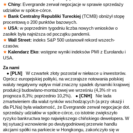
★
Chiny
: Evergrande zerwał
negocjacje w sprawie sprzedaży
udziałów w spółce-córce.
★
Bank Centralny Republiki Tureckiej
(TCMB) obniżył stopę
procentową o 200 punktów bazowych.
★
USA
: w poprzednim tygodniu liczba nowych wniosków o
zasiłek była najniższa od początku pandemii.
★
Wall Street:
indeks S&P 500
ustanowił rekord wszech-
czasów.
★
Kalendarz Eko
: wstępne wyniki indeksów PMI z Eurolandu i
USA.
Za nami
● [PLN]
W czwartek złoty pozostał w niełasce u inwestorów.
Oprócz europejskiej polityki, na wczorajsze notowania polskiej
waluty negatywny wpływ miał znaczny spadek dynamiki krajowej
produkcji budowlano-montażowej we wrześniu (4,3% r/r vs
prognoza 8,3%; poprzednio 10,2%).
● [CNH]
Nie lada
zmartwieniem dla walut rynków wschodzących (a przy okazji i
dla PLNa) była wiadomość, że Evergrande zerwał
negocjacje dot.
sprzedaży udziałów w spółce-córce, co istotnie zwiększyło
ryzyko bankructwa tego największego chińskiego dewelopera.
W
tej sytuacji wznowienie po dwutygodniowej przerwie handlu
akcjami spółki na parkiecie w Hongkongu, zakończyło się w