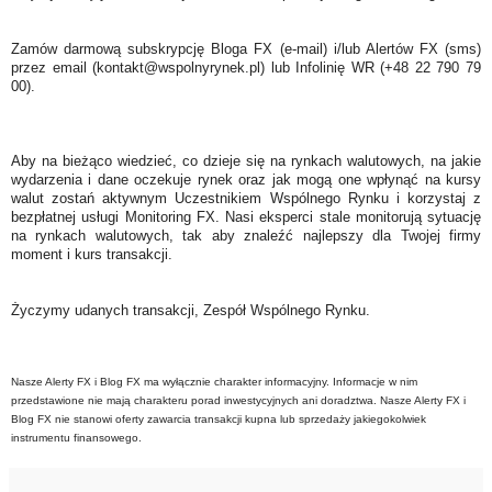
Zamów darmową subskrypcję Bloga FX (e-mail) i/lub Alertów FX (sms)
przez email (kontakt@wspolnyrynek.pl) lub Infolinię WR (+48 22 790 79
00).
Aby na bieżąco wiedzieć, co dzieje się na rynkach walutowych, na jakie
wydarzenia i dane oczekuje rynek oraz jak mogą one wpłynąć na kursy
walut zostań aktywnym Uczestnikiem Wspólnego Rynku i korzystaj z
bezpłatnej usługi Monitoring FX. Nasi eksperci stale monitorują sytuację
na rynkach walutowych, tak aby znaleźć najlepszy dla Twojej firmy
moment i kurs transakcji.
Życzymy udanych transakcji, Zespół Wspólnego Rynku.
Nasze Alerty FX i Blog FX ma wyłącznie charakter informacyjny. Informacje w nim
przedstawione nie mają charakteru porad inwestycyjnych ani doradztwa. Nasze Alerty FX i
Blog FX nie stanowi oferty zawarcia transakcji kupna lub sprzedaży jakiegokolwiek
instrumentu finansowego.