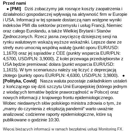
Przed nami
●
[PMI]
Dziś zobaczymy jak rosnące koszty zaopatrzenia i
działalności gospodarczej wpływają na aktywność firm w Europie
i USA. Informacji w tej sprawie dostarczą nam wstępne wyniki
indeksów PMI dla sektorów przemysłu i usług Francji, Niemiec
oraz całego Eurolandu, a także Wielkiej Brytanii i Stanów
Zjednoczonych. Rzecz jasna zwycięzcę dzisiejszej sesji na
rynku walutowym wskażą wyższe wskaźniki. Lepsze dane ze
strefy euro umocnią wsp
ó
lną walutę (punkt oporu EUR/USD:
1,1670) oraz jej sąsiadów z CEE (punkty wsparcia EUR/PLN:
4,5700, USD/PLN: 3,9000). Z kolei przewaga przedsiębiorstw z
USA będzie premiować dolara (punkt wsparcia EUR/USD:
1,1615). W tym scenariuszu należy się liczyć z deprecjacją
złotego
(
punkty oporu EUR/PLN: 4,6300, USD/PLN: 3,9800)
. ●
[Polityka, Covid]
Nasza waluta pozostaje zakładnikiem ustaleń
z kończącego się dziś szczytu Unii Europejskiej (którego jednym
z wiodących tematów będzie praworządność w Polsce) oraz
nowych informacji z krajowego frontu epidemiologicznego.
Wobec niedawnych słów polskiego ministra zdrowia o tym, że
„mamy do czynienia z eksplozją pandemii“ warto uważnie
analizować codzienne raporty epidemiologiczne, które są
publikowane o godzinie 10:30.
Więcej bieżących informacji w ramach bezpłatnej usługi Monitoring FX.