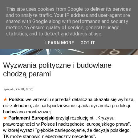
This site uses cookies from Google to deliver its services
and to analyze traffic. Your IP address and user-agent are
shared with Google along with performance and security
metrics to ensure quality of service, generate usage
statistics, and to detect and address abuse.
LEARN MORE
GOT IT
Wyzwania polityczne i budowlane
chodzą parami
(piątek, 22-10, 8:50)
★
Polska
: we wrześniu sprzedaż detaliczna okazała się wyższa,
niż zakładano, ale nadspodziewanie spadła dynamika produkcji
budowlano-montażowej.
★
Parlament Europejski
przyjął rezolucję nt. „Kryzysu
praworządności w Polsce i nadrzędności europejskiego prawa”,
w której w
yraził "głębokie zaniepokojenie, że decyzja polskiego
TK może stanowić niebezpieczny precedens".