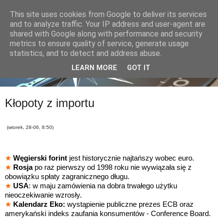
This site uses cookies from Google to deliver its services
and to analyze traffic. Your IP address and user-agent are
shared with Google along with performance and security
metrics to ensure quality of service, generate usage
statistics, and to detect and address abuse.
LEARN MORE
GOT IT
Kłopoty z importu
(wtorek, 28-06, 8:50)
★
Węgierski forint
jest historycznie najtańszy wobec euro.
★
Rosja
po raz pierwszy od 1998 roku nie wywiązała się z
obowiązku spłaty zagranicznego długu.
★
USA
: w maju zamówienia na dobra trwałego użytku
nieoczekiwanie wzrosły.
★
Kalendarz Eko:
wystąpienie publiczne prezes ECB oraz
amerykański indeks zaufania konsumentów - Conference Board.