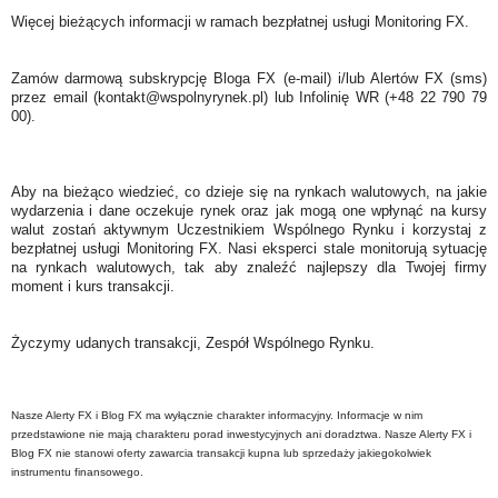
Więcej bieżących informacji w ramach bezpłatnej usługi Monitoring FX.
Zamów darmową subskrypcję Bloga FX (e-mail) i/lub Alertów FX (sms)
przez email (kontakt@wspolnyrynek.pl) lub Infolinię WR (+48 22 790 79
00).
Aby na bieżąco wiedzieć, co dzieje się na rynkach walutowych, na jakie
wydarzenia i dane oczekuje rynek oraz jak mogą one wpłynąć na kursy
walut zostań aktywnym Uczestnikiem Wspólnego Rynku i korzystaj z
bezpłatnej usługi Monitoring FX. Nasi eksperci stale monitorują sytuację
na rynkach walutowych, tak aby znaleźć najlepszy dla Twojej firmy
moment i kurs transakcji.
Życzymy udanych transakcji, Zespół Wspólnego Rynku.
Nasze Alerty FX i Blog FX ma wyłącznie charakter informacyjny. Informacje w nim
przedstawione nie mają charakteru porad inwestycyjnych ani doradztwa. Nasze Alerty FX i
Blog FX nie stanowi oferty zawarcia transakcji kupna lub sprzedaży jakiegokolwiek
instrumentu finansowego.