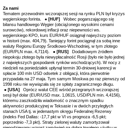
Za nami
Tematem przewodnim wczorajszej sesji na rynku PLN był kryzys
węgierskiego forinta. ●
[HUF]
Wobec
pogarszającego się
bilansu handlowego Węgier (obciążonego wysokimi cenami
surowców), rekordowej inflacji oraz niepewności ws.
węgierskiego KPO, kurs EUR/HUF osiągnął najwyższy poziom
w historii (max. 404,79). Taniejący forint pociągnął za sobą inne
waluty Regionu Europy Środkowo-Wschodniej, w tym złotego
(EUR/PLN max. 4,7114). ●
[RUS]
Dodatkowym źródłem
niepokoju złotego była niewypłacalność Rosji (było nie było jednej
z największych gospodarek rynków wschodzących). W nocy z
niedzieli na poniedziałek upłynął termin 30-dniowej karencji w
spłacie 100 mln USD odsetek z obligacji, która pierwotnie
przypadała na 27 maja. Tym samym Moskwa po raz pierwszy od
1998 roku nie wywiązała się ze spłaty zagranicznego długu.
●
[USA]
Oprócz walut CEE wśród przegranych wczorajszej
sesji był dolar (EUR/USD max. 1,0615, USD/PLN min. 4,4156),
któremu zaszkodziła wiadomość o znacznym spadku
aktywności produkcyjnej w Teksasie i w dwóch przyległych
stanach USA tj. w jedenastym okręgu Federalnej Rezerwy
(indeks Fed Dallas: -17,7 pkt w VI vs prognoza -6,5 pkt;
poprzednio -7,3 pkt). Straty zielonej waluty zamortyzował
niepodziewany wzrost zamówień na dobra trwałego użytku w