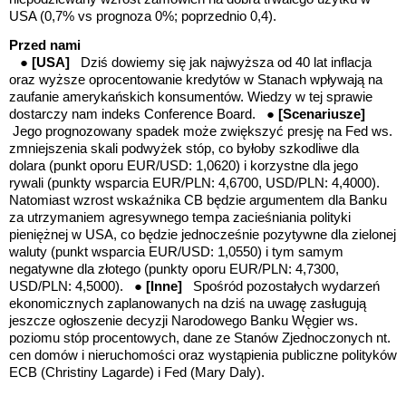
USA (0,7% vs prognoza 0%; poprzednio 0,4).
Przed nami
●
[USA]
Dziś dowiemy się jak najwyższa od 40 lat inflacja
oraz wyższe oprocentowanie kredytów w Stanach wpływają na
zaufanie amerykańskich konsumentów. Wiedzy w tej sprawie
dostarczy nam indeks
Conference Board.
●
[Scenariusze]
Jego prognozowany spadek może zwiększyć presję na Fed ws.
zmniejszenia skali podwyżek stóp, co byłoby szkodliwe dla
dolara (punkt oporu EUR/USD: 1,0620) i korzystne dla jego
rywali (punkty wsparcia EUR/PLN: 4,6700, USD/PLN: 4,4000).
Natomiast
wzrost wskaźnika CB będzie argumentem dla Banku
za utrzymaniem agresywnego tempa zacieśniania polityki
pieniężnej w USA, co będzie jednocześnie pozytywne dla zielonej
waluty (punkt wsparcia EUR/USD: 1,0550) i tym samym
negatywne dla złotego
(punkty oporu EUR/PLN: 4,7300,
USD/PLN: 4,5000). ●
[Inne]
Spośród pozostałych wydarzeń
ekonomicznych zaplanowanych na dziś na uwagę zasługują
jeszcze ogłoszenie decyzji Narodowego Banku Węgier ws.
poziomu stóp procentowych, dane ze Stanów Zjednoczonych nt.
cen domów i nieruchomości oraz wystąpienia publiczne polityków
ECB (Christiny Lagarde) i Fed (Mary Daly).