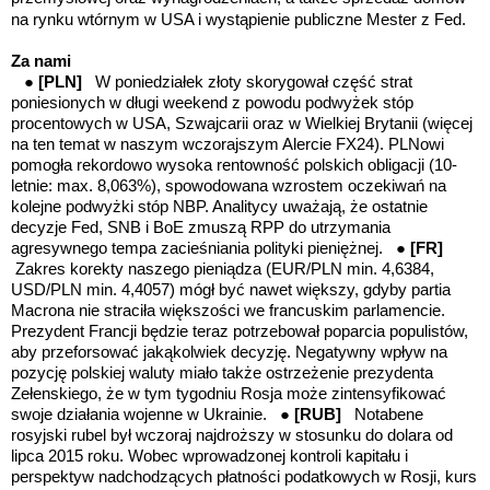
na rynku wtórnym w USA i wystąpienie publiczne Mester z Fed.
Za nami
●
[PLN]
W poniedziałek złoty skorygował część strat
poniesionych w długi weekend z powodu podwyżek stóp
procentowych w USA, Szwajcarii oraz w Wielkiej Brytanii (więcej
na ten temat w naszym wczorajszym Alercie FX24). PLNowi
pomogła rekordowo wysoka rentowność polskich obligacji (10-
letnie: max. 8,063%), spowodowana wzrostem oczekiwań na
kolejne podwyżki stóp NBP. Analitycy uważają, że ostatnie
decyzje Fed, SNB i BoE zmuszą RPP do utrzymania
agresywnego tempa zacieśniania polityki pieniężnej.
●
[FR]
Zakres korekty naszego pieniądza (EUR/PLN min. 4,6384,
USD/PLN min. 4,4057) mógł być nawet większy, gdyby partia
Macrona nie straciła większości we francuskim parlamencie.
Prezydent Francji będzie teraz potrzebował poparcia populistów,
aby przeforsować jakąkolwiek decyzję. Negatywny wpływ na
pozycję polskiej waluty miało także ostrzeżenie prezydenta
Zełenskiego, że w tym tygodniu Rosja może zintensyfikować
swoje działania wojenne w Ukrainie.
●
[RUB]
Notabene
rosyjski rubel był wczoraj najdroższy w stosunku do dolara od
lipca 2015 roku. Wobec wprowadzonej kontroli kapitału i
perspektyw nadchodzących płatności podatkowych w Rosji, kurs