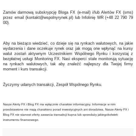
Zamów darmową subskrypcję Bloga FX (e-mail) i/lub Alertów FX (sms)
przez email (kontakt@wspolnyrynek.pl) lub Infolinię WR (+48 22 790 79
00).
Aby na bieżąco wiedzieć, co dzieje się na rynkach walutowych, na jakie
wydarzenia i dane oczekuje rynek oraz jak mogą one wpłynąć na kursy
walut zostań aktywnym Uczestnikiem Wspólnego Rynku i korzystaj z
bezpłatnej usługi Monitoring FX. Nasi eksperci stale monitorują sytuację
na rynkach walutowych, tak aby znaleźć najlepszy dla Twojej firmy
moment i kurs transakcji.
Życzymy udanych transakcji, Zespół Wspólnego Rynku.
Nasze Alerty FX i Blog FX ma wyłącznie charakter informacyjny. Informacje w nim
przedstawione nie mają charakteru porad inwestycyjnych ani doradztwa. Nasze Alerty FX i
Blog FX nie stanowi oferty zawarcia transakcji kupna lub sprzedaży jakiegokolwiek
instrumentu finansowego.