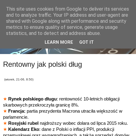
This site uses cookies from Google to deliver its services
and to analyze traffic. Your IP address and user-agent are
shared with Google along with performance and security
metrics to ensure quality of service, generate usage
statistics, and to detect and address abuse.
LEARN MORE
GOT IT
Rentowny jak polski dług
(wtorek, 21-06, 8:50)
★
Rynek polskiego długu
: rentowność 10-letnich obligacji
skarbowych przekroczyła granicę 8%.
★
Francja:
partia prezydenta Macrona utraciła większość w
parlamencie.
★
Rosyjski rubel
najdroższy wobec dolara od lipca 2015 roku.
★
Kalendarz Eko
: dane z Polski o inflacji PPI, produkcji
przemysłowej oraz wynagrodzeniach, a także sprzedaż domów