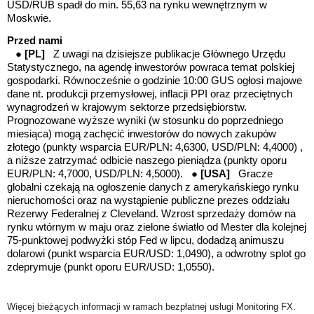
USD/RUB spadł do min. 55,63 na rynku wewnętrznym w
Moskwie.
Przed nami
●
[PL]
Z uwagi na dzisiejsze publikacje Głównego Urzędu
Statystycznego, na agendę inwestorów powraca temat polskiej
gospodarki.
Równocześnie o
godzinie 10:00 GUS ogłosi majowe
dane
nt. produkcji przemysłowej, inflacji PPI oraz przeciętnych
wynagrodzeń w krajowym sektorze przedsiębiorstw.
Prognozowane wyższe wyniki (w stosunku do poprzedniego
miesiąca) mogą zachęcić inwestorów do nowych zakupów
złotego (
punkty wsparcia EUR/PLN: 4,6300, USD/PLN: 4,4000
) ,
a niższe zatrzymać odbicie naszego pieniądza (
punkty oporu
EUR/PLN: 4,7000, USD/PLN: 4,5000
). ●
[USA]
Gracze
globalni czekają na ogłoszenie danych z amerykańskiego rynku
nieruchomości oraz na wystąpienie publiczne prezes oddziału
Rezerwy Federalnej z Cleveland. Wzrost sprzedaży domów na
rynku wtórnym w maju oraz zielone światło od Mester dla kolejnej
75-punktowej podwyżki stóp Fed w lipcu, dodadzą animuszu
dolarowi (punkt wsparcia EUR/USD: 1,0490), a odwrotny splot go
zdeprymuje (punkt oporu EUR/USD: 1,0550).
Więcej bieżących informacji w ramach bezpłatnej usługi Monitoring FX.