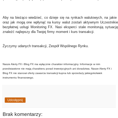
Aby na bieżąco wiedzieć, co dzieje się na rynkach walutowych, na jakie
oraz jak mogą one wpłynąć na kursy walut zostań aktywnym Uczestniki
bezpłatnej usługi Monitoring FX. Nasi eksperci stale monitorują sytuac
znaleźć najlepszy dla Twojej firmy moment i kurs transakcji.
Życzymy udanych transakcji, Zespół Wspólnego Rynku.
Nasze Alerty FX i Blog FX ma wyłącznie charakter informacyjny. Informacje w nim
przedstawione nie mają charakteru porad inwestycyjnych ani doradztwa. Nasze Alerty FX i
Blog FX nie stanowi oferty zawarcia transakcji kupna lub sprzedaży jakiegokolwiek
instrumentu finansowego.
Udostępnij
Brak komentarzy: