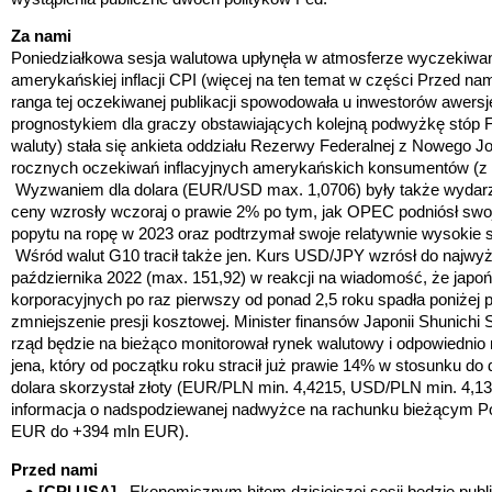
Za nami
Poniedziałkowa sesja walutowa upłynęła w atmosferze wyczekiwani
amerykańskiej inflacji CPI (więcej na ten temat w części Przed n
ranga tej oczekiwanej publikacji spowodowała u inwestorów awers
prognostykiem dla graczy obstawiających kolejną podwyżkę stóp Fe
waluty) stała się ankieta oddziału Rezerwy Federalnej z Nowego J
rocznych oczekiwań inflacyjnych amerykańskich konsumentów (z
Wyzwaniem dla dolara (EUR/USD max. 1,0706) były także wydarze
ceny wzrosły wczoraj o prawie 2% po tym, jak OPEC podniósł swoj
popytu na ropę w 2023 oraz podtrzymał swoje relatywnie wysokie
Wśród walut G10 tracił także jen. Kurs USD/JPY wzrósł do najw
października 2022 (max. 151,92) w reakcji na wiadomość, że japońs
korporacyjnych po raz pierwszy od ponad 2,5 roku spadła poniżej
zmniejszenie presji kosztowej. Minister finansów Japonii Shunichi 
rząd będzie na bieżąco monitorował rynek walutowy i odpowiednio 
jena, który od początku roku stracił już prawie 14% w stosunku do
dolara skorzystał złoty (EUR/PLN min. 4,4215, USD/PLN min. 4,1
informacja o nadspodziewanej nadwyżce na rachunku bieżącym Po
EUR do +394 mln EUR).
Przed nami
●
[CPI USA]
Ekonomicznym hitem dzisiejszej sesji będzie publ