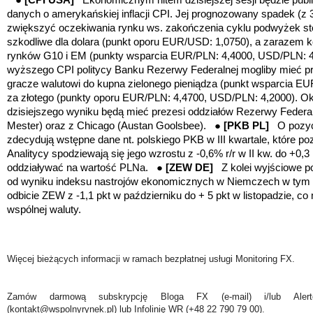
danych o amerykańskiej inflacji CPI. Jej prognozowany spadek (z 
zwiększyć oczekiwania rynku ws. zakończenia cyklu podwyżek stóp
szkodliwe dla dolara (punkt oporu EUR/USD: 1,0750), a zarazem ko
rynków G10 i EM (punkty wsparcia EUR/PLN: 4,4000, USD/PLN: 4
wyższego CPI politycy Banku Rezerwy Federalnej mogliby mieć pre
gracze walutowi do kupna zielonego pieniądza (punkt wsparcia E
za złotego (punkty oporu EUR/PLN: 4,4700, USD/PLN: 4,2000). O
dzisiejszego wyniku będą mieć prezesi oddziałów Rezerwy Federaln
Mester) oraz z Chicago (Austan Goolsbee). ●
[PKB PL]
O pozyc
zdecydują wstępne dane nt. polskiego PKB w III kwartale, które po
Analitycy spodziewają się jego wzrostu z -0,6% r/r w II kw. do +0,3
oddziaływać na wartość PLNa. ●
[ZEW DE]
Z kolei wyjściowe p
od wyniku indeksu nastrojów ekonomicznych w Niemczech w tym 
odbicie ZEW z -1,1 pkt w październiku do + 5 pkt w listopadzie, c
wspólnej waluty.
Więcej bieżących informacji w ramach bezpłatnej usługi Monitoring FX.
Zamów darmową subskrypcję Bloga FX (e-mail) i/lub Ale
(kontakt@wspolnyrynek.pl) lub Infolinię WR (+48 22 790 79 00).