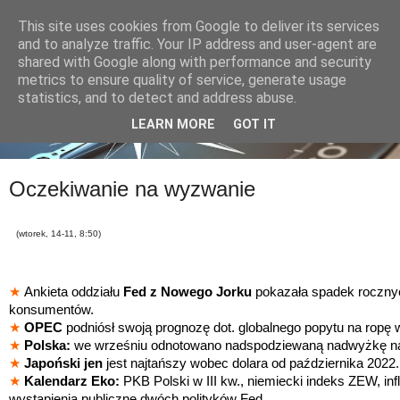
This site uses cookies from Google to deliver its services
and to analyze traffic. Your IP address and user-agent are
shared with Google along with performance and security
metrics to ensure quality of service, generate usage
statistics, and to detect and address abuse.
LEARN MORE
GOT IT
Oczekiwanie na wyzwanie
(wtorek, 14-11, 8:50)
★
Ankieta oddziału
Fed z Nowego
Jorku
pokazała spadek rocznyc
konsumentów.
★
OPEC
podniósł swoją prognozę dot. globalnego popytu na ropę 
★
Polska:
we wrześniu odnotowano nadspodziewaną nadwyżkę na
★
Japoński jen
jest najtańszy wobec dolara od października 2022.
★
Kalendarz Eko:
PKB Polski w III kw., niemiecki indeks ZEW, in
wystąpienia publiczne dwóch polityków Fed.