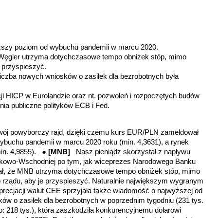
iższy poziom od wybuchu
pandemii w marcu 2020.
y Węgier utrzyma dotychczasowe tempo obniżek stóp, mimo
e przyspieszyć
.
liczba nowych wniosków o zasiłek dla bezrobotnych była
acji HICP w Eurolandzie oraz nt. pozwoleń i rozpoczętych budów
ia publiczne polityków ECB i Fed.
wój powyborczy rajd, dzięki czemu kurs EUR/PLN zameldował
wybuchu
pandemii w marcu 2020 roku
(min. 4,3631), a rynek
min. 4,9855). ●
[MNB]
Nasz pieniądz skorzystał z napływu
dkowo-Wschodniej po tym, jak wiceprezes Narodowego Banku
iał, że MNB utrzyma dotychczasowe tempo obniżek stóp, mimo
 rządu, aby je przyspieszyć. Naturalnie największym wygranym
precjacji walut CEE sprzyjała także wiadomość o najwyższej od
sków o zasiłek dla bezrobotnych w poprzednim tygodniu (231 tys.
o: 218 tys.), która zaszkodziła konkurencyjnemu dolarowi