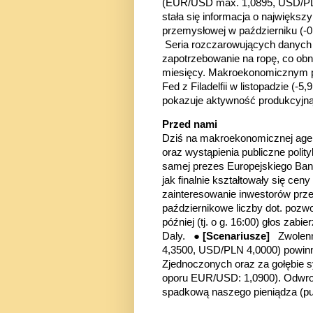
(EUR/USD max. 1,0895, USD/PLN
stała się informacja o najwięks
przemysłowej w październiku (-
Seria rozczarowujących danych 
zapotrzebowanie na ropę, co obn
miesięcy. Makroekonomicznym p
Fed z Filadelfii w listopadzie (-5
pokazuje
aktywność produkcyjn
Przed nami
Dziś na makroekonomicznej agen
oraz wystąpienia publiczne poli
samej prezes Europejskiego Bank
jak finalnie kształtowały się ce
zainteresowanie inwestorów prze
październikowe liczby dot. pozwo
później (tj. o g. 16:00) głos za
Daly. ●
[Scenariusze]
Zwolenn
4,3500, USD/PLN 4,0000)
powinn
Zjednoczonych oraz za gołębie 
oporu EUR/USD: 1,0900). Odwrot
spadkową naszego pieniądza
(p