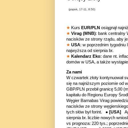
(piątek, 17-11, 8:50)
★
Kurs
EUR/PLN
osiągnął najn
★
Virag (MNB)
: bank centraln
nacisków ze strony rządu, aby j
★
USA
: w poprzednim tygodniu 
najwyższa od sierpnia br.
★
Kalendarz Eko:
dane nt. infl
domów w USA, a także wystąpien
Za nami
W czwartek złoty kontynuował s
się na najniższym poziomie
od 
GBP/PLN przebił granicę 5,00 (
kapitału do Regionu Europy Śro
Węgier Barnabas Virag powiedz
nacisków ze strony węgierskiego
tych słów był forint. ●
[USA]
A
sierpnia br. liczbie nowych wnio
vs prognoza: 220 tys.; poprzedni