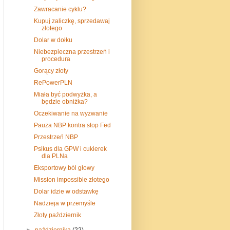
Zawracanie cyklu?
Kupuj zaliczkę, sprzedawaj
złotego
Dolar w dołku
Niebezpieczna przestrzeń i
procedura
Gorący złoty
RePowerPLN
Miała być podwyżka, a
będzie obniżka?
Oczekiwanie na wyzwanie
Pauza NBP kontra stop Fed
Przestrzeń NBP
Psikus dla GPW i cukierek
dla PLNa
Eksportowy ból głowy
Mission impossible złotego
Dolar idzie w odstawkę
Nadzieja w przemyśle
Złoty październik
►
października
(22)