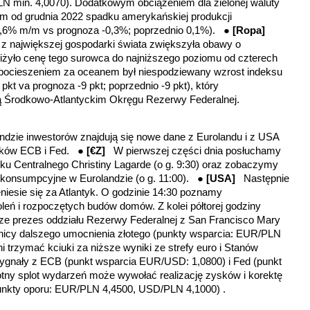
 min. 4,0070). Dodatkowym obciążeniem dla zielonej waluty
zym od grudnia 2022 spadku amerykańskiej produkcji
0,6% m/m vs prognoza -0,3%; poprzednio 0,1%).
●
[Ropa]
z największej gospodarki świata zwiększyła obawy o
iżyło cenę tego surowca do najniższego poziomu od czterech
ocieszeniem za oceanem był niespodziewany wzrost indeksu
,9 pkt va prognoza -9 pkt; poprzednio -9 pkt), który
ą Środkowo-Atlantyckim Okręgu Rezerwy Federalnej.
dzie inwestorów znajdują się nowe dane z Eurolandu i z USA
tyków ECB i Fed. ●
[€Z]
W pierwszej części dnia posłuchamy
u Centralnego Christiny Lagarde (o g. 9:30) oraz zobaczymy
ny konsumpcyjne w Eurolandzie (o g. 11:00). ●
[USA]
Następnie
niesie się za Atlantyk. O godzinie 14:30 poznamy
leń i rozpoczętych budów domów. Z kolei półtorej godziny
bierze prezes oddziału Rezerwy Federalnej z San Francisco Mary
icy dalszego umocnienia złotego
(punkty wsparcia: EUR/PLN
i trzymać kciuki za niższe wyniki ze strefy euro i Stanów
sygnały z ECB (punkt wsparcia EUR/USD: 1,0800) i Fed (punkt
ny splot wydarzeń może wywołać realizację zysków i korektę
unkty oporu: EUR/PLN 4,4500, USD/PLN 4,1000)
.