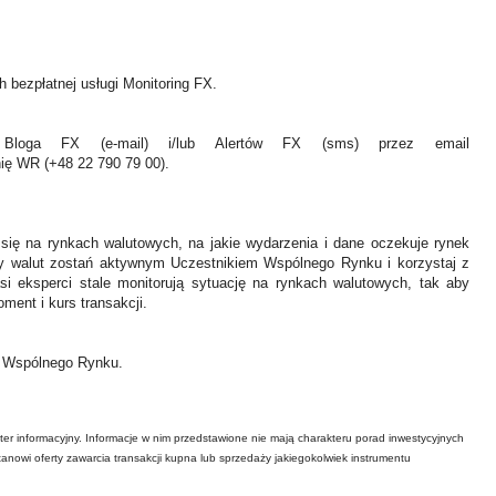
 bezpłatnej usługi Monitoring FX.
Bloga FX (e-mail) i/lub Alertów FX (sms) przez email
nię WR (+48 22 790 79 00).
 się na rynkach walutowych, na jakie wydarzenia i dane oczekuje rynek
y walut zostań aktywnym Uczestnikiem Wspólnego Rynku i korzystaj z
asi eksperci stale monitorują sytuację na rynkach walutowych, tak aby
ment i kurs transakcji.
ł Wspólnego Rynku.
ter informacyjny. Informacje w nim przedstawione nie mają charakteru porad inwestycyjnych
tanowi oferty zawarcia transakcji kupna lub sprzedaży jakiegokolwiek instrumentu