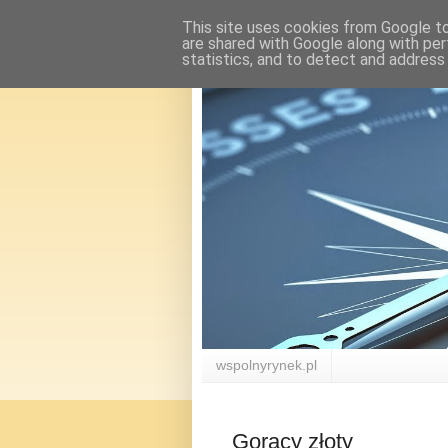
This site uses cookies from Google to 
are shared with Google along with per
statistics, and to detect and address
wspolnyrynek.pl
Gorący złoty