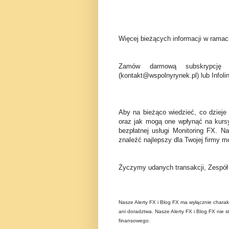
Więcej bieżących informacji w ramach
Zamów darmową subskrypcję 
(kontakt@wspolnyrynek.pl) lub Infoli
Aby na bieżąco wiedzieć, co dzieje
oraz jak mogą one wpłynąć na kurs
bezpłatnej usługi Monitoring FX. N
znaleźć najlepszy dla Twojej firmy mo
Życzymy udanych transakcji, Zespó
Nasze Alerty FX i Blog FX ma wyłącznie charak
ani doradztwa. Nasze Alerty FX i Blog FX nie s
finansowego.