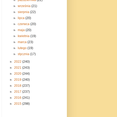
►
września
(21)
►
sierpnia
(22)
►
lipca
(20)
►
czerwca
(20)
►
maja
(20)
►
kwietnia
(19)
►
marca
(23)
►
lutego
(19)
►
stycznia
(17)
►
2022
(240)
►
2021
(243)
►
2020
(244)
►
2019
(240)
►
2018
(237)
►
2017
(237)
►
2016
(241)
►
2015
(298)