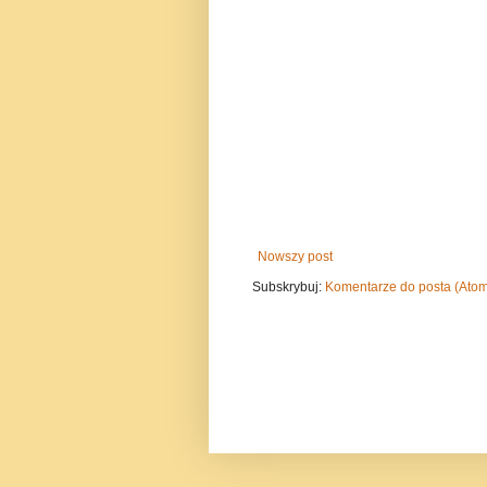
Nowszy post
Subskrybuj:
Komentarze do posta (Ato