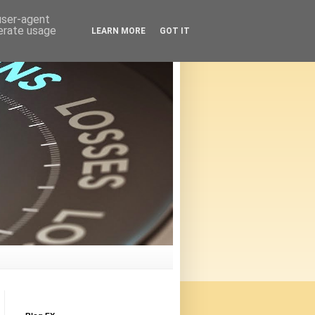
 user-agent
nerate usage
LEARN MORE
GOT IT