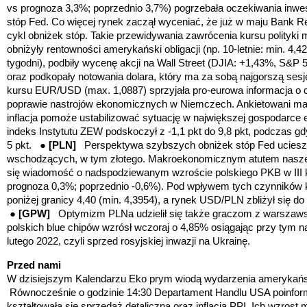
vs prognoza 3,3%; poprzednio 3,7%) pogrzebała oczekiwania inwe
stóp Fed. Co więcej rynek zaczął wyceniać, że już w maju Bank R
cykl obniżek stóp. Takie przewidywania zawrócenia kursu polityki
obniżyły rentowności amerykański obligacji (np. 10-letnie: min. 4,42
tygodni), podbiły wycenę akcji na Wall Street (DJIA: +1,43%, S&P
oraz podkopały notowania dolara, który ma za sobą najgorszą ses
kursu EUR/USD (max. 1,0887) sprzyjała pro-eurowa informacja o c
poprawie nastrojów ekonomicznych w Niemczech. Ankietowani maj
inflacja pomoże ustabilizować sytuację w największej gospodarce e
indeks Instytutu ZEW podskoczył z -1,1 pkt do 9,8 pkt, podczas g
5 pkt. ●
[PLN]
Perspektywa szybszych obniżek stóp Fed uciesz
wschodzących, w tym złotego. Makroekonomicznym atutem naszeg
się wiadomość o nadspodziewanym wzroście polskiego PKB w III kw
prognoza 0,3%; poprzednio -0,6%). Pod wpływem tych czynników
poniżej granicy 4,40 (min. 4,3954), a rynek USD/PLN zbliżył się do 
●
[GPW]
Optymizm PLNa udzielił się także graczom z warszawsk
polskich blue chipów wzrósł wczoraj o 4,85% osiągając przy tym 
lutego 2022, czyli sprzed rosyjskiej inwazji na Ukrainę.
Przed nami
W dzisiejszym Kalendarzu Eko prym wiodą wydarzenia amerykań
Równocześnie o godzinie 14:30 Departament Handlu USA poinform
kształtowała się sprzedaż detaliczna oraz inflacja PPI. Ich wzros