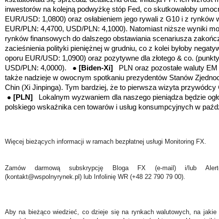
inwestorów na kolejną podwyżkę stóp Fed, co skutkowałoby umocn
EUR/USD: 1,0800) oraz osłabieniem jego rywali z G10 i z rynków
EUR/PLN: 4,4700, USD/PLN: 4,1000). Natomiast niższe wyniki mo
rynków finansowych do dalszego obstawiania scenariusza zakończ
zacieśnienia polityki pieniężnej w grudniu, co z kolei byłoby negaty
oporu EUR/USD: 1,0900) oraz pozytywne dla złotego & co. (punkt
USD/PLN: 4,0000). ●
[Biden-Xi]
PLN oraz pozostałe waluty EM (
także nadzieje w owocnym spotkaniu prezydentów Stanów Zjednoc
Chin (Xi Jinpinga). Tym bardziej, że to pierwsza wizyta przywódc
●
[PLN]
Lokalnym wyzwaniem dla naszego pieniądza będzie ogło
polskiego wskaźnika cen towarów i usług konsumpcyjnych w paźdz
Więcej bieżących informacji w ramach bezpłatnej usługi Monitoring FX.
Zamów darmową subskrypcję Bloga FX (e-mail) i/lub Ale
(kontakt@wspolnyrynek.pl) lub Infolinię WR (+48 22 790 79 00).
Aby na bieżąco wiedzieć, co dzieje się na rynkach walutowych, na jakie