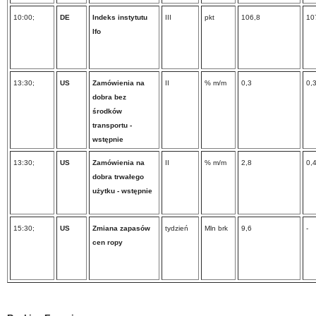
10:00;
DE
Indeks instytutu
III
pkt
106,8
10
Ifo
13:30;
US
Zamówienia na
II
% m/m
0,3
0,
dobra bez
środków
transportu -
wstępnie
13:30;
US
Zamówienia na
II
% m/m
2,8
0,
dobra trwałego
użytku - wstępnie
15:30;
US
Zmiana zapasów
tydzień
Mln brk
9,6
-
cen ropy