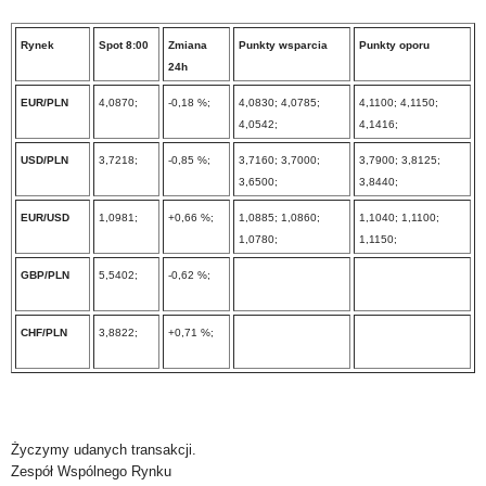
Rynek
Spot 8:00
Zmiana
Punkty wsparcia
Punkty oporu
24h
EUR/PLN
4,0870;
-0,18 %;
4,0830; 4,0785;
4,1100; 4,1150;
4,0542;
4,1416;
USD/PLN
3,7218;
-0,85 %;
3,7160; 3,7000;
3,7900; 3,8125;
3,6500;
3,8440;
EUR/USD
1,0981;
+0,66 %;
1,0885; 1,0860;
1,1040; 1,1100;
1,0780;
1,1150;
GBP/PLN
5,5402;
-0,62 %;
CHF/PLN
3,8822;
+0,71 %;
Życzymy udanych transakcji.
Zespół Wspólnego Rynku