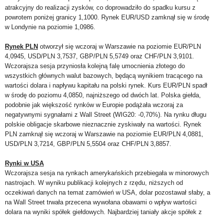
atrakcyjny do realizacji zysków, co doprowadziło do spadku kursu z
powrotem poniżej granicy 1,1000. Rynek EUR/USD zamknął się w środę
w Londynie na poziomie 1,0986.
Rynek PLN
otworzył się wczoraj w Warszawie na poziomie EUR/PLN
4,0945, USD/PLN 3,7537, GBP/PLN 5,5749 oraz CHF/PLN 3,9101.
Wczorajsza sesja przyniosła kolejną falę umocnienia złotego do
wszystkich głównych walut bazowych, będącą wynikiem tracącego na
wartości dolara i napływu kapitału na polski rynek. Kurs EUR/PLN spadł
w środę do poziomu 4,0850, najniższego od dwóch lat. Polska giełda,
podobnie jak większość rynków w Europie podążała wczoraj za
negatywnymi sygnałami z Wall Street (WIG20: -0,70%). Na rynku długu
polskie obligacje skarbowe nieznacznie zyskiwały na wartości. Rynek
PLN zamknął się wczoraj w Warszawie na poziomie EUR/PLN 4,0881,
USD/PLN 3,7214, GBP/PLN 5,5504 oraz CHF/PLN 3,8857.
Rynki w USA
Wczorajsza sesja na rynkach amerykańskich przebiegała w minorowych
nastrojach. W wyniku publikacji kolejnych z rzędu, niższych od
oczekiwań danych na temat zamówień w USA, dolar pozostawał słaby, a
na Wall Street trwała przecena wywołana obawami o wpływ wartości
dolara na wyniki spółek giełdowych. Najbardziej taniały akcje spółek z