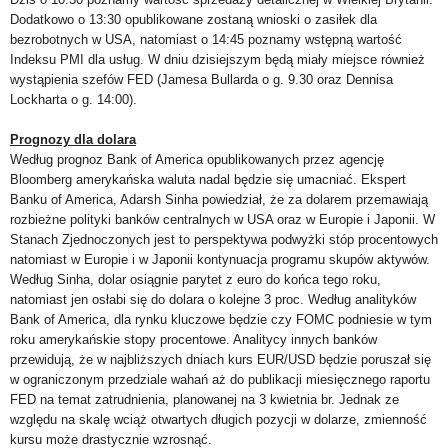
Dodatkowo o 13:30 opublikowane zostaną wnioski o zasiłek dla
bezrobotnych w USA, natomiast o 14:45 poznamy wstępną wartość
Indeksu PMI dla usług. W dniu dzisiejszym będą miały miejsce również
wystąpienia szefów FED (Jamesa Bullarda o g. 9.30 oraz Dennisa
Lockharta o g. 14:00).
Prognozy dla dolara
Według prognoz Bank of America opublikowanych przez agencję
Bloomberg amerykańska waluta nadal będzie się umacniać. Ekspert
Banku of America, Adarsh Sinha powiedział, że za dolarem przemawiają
rozbieżne polityki banków centralnych w USA oraz w Europie i Japonii. W
Stanach Zjednoczonych jest to perspektywa podwyżki stóp procentowych
natomiast w Europie i w Japonii kontynuacja programu skupów aktywów.
Według Sinha, dolar osiągnie parytet z euro do końca tego roku,
natomiast jen osłabi się do dolara o kolejne 3 proc. Według analityków
Bank of America, dla rynku kluczowe będzie czy FOMC podniesie w tym
roku amerykańskie stopy procentowe. Analitycy innych banków
przewidują, że w najbliższych dniach kurs EUR/USD będzie poruszał się
w ograniczonym przedziale wahań aż do publikacji miesięcznego raportu
FED na temat zatrudnienia, planowanej na 3 kwietnia br. Jednak ze
względu na skalę wciąż otwartych długich pozycji w dolarze, zmienność
kursu może drastycznie wzrosnąć.