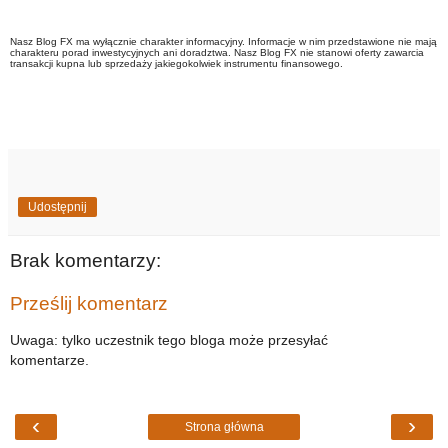
Nasz Blog FX ma wyłącznie charakter informacyjny. Informacje w nim przedstawione nie mają
charakteru porad inwestycyjnych ani doradztwa. Nasz Blog FX nie stanowi oferty zawarcia
transakcji kupna lub sprzedaży jakiegokolwiek instrumentu finansowego.
Udostępnij
Brak komentarzy:
Prześlij komentarz
Uwaga: tylko uczestnik tego bloga może przesyłać
komentarze.
‹
›
Strona główna