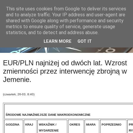
This site uses cookies from Google to deliver its services
and to analyze traffic. Your IP address and user-agent are
shared with Google along with performance and security
metrics to ensure quality of service, generate usage
statistics, and to detect and address abuse.
LEARN MORE
GOT IT
EUR/PLN najniżej od dwóch lat. Wzrost
zmienności przez interwencję zbrojną w
Jemenie.
(czwartek, 26-03, 8:40)
ŚRODOWE NAJWAŻNIEJSZE DANE MAKROEKONOMICZNE
GODZINA
KRAJ
WSKAŹNIK /
OKRES
MIARA
POPRZEDNIO
P
WYDARZENIE
RY