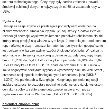
sektora technologicznego. Ceny ropy były bardzo zmienne z powodu
środowej publikacji danych o najwyższych od 80 lat zapasach ropy w
USA.
Rynki w Azji
Dzisiejsza sesja azjatycka przebiegała pod wpływem wydarzeń na
bliskim wschodzie. Arabia Saudyjska i jej sojusznicy z Zatoki Perskiej
rozpoczęli operację wojskową w Jemenie przeciwko rebeliantom Houthi,
którzy chcą przejąć siłą władzę w tym kraju. Jemen nie jest producentem
ropy naftowej o dużym znaczeniu, natomiast politycznie i geograficznie
jest położony w bardzo ważnej części Bliskiego Wschodu. W reakcji na
informacje o interwencji wojskowej w Jemenie wzrosły ceny ropy (ropa
brent: +5,26% do 59,48 USD za baryłkę; ropa crude: +6,84% do 52,09
USD za baryłkę) a kurs USD/JPY spadł do poziomu 118,50. Giełda w
Tokio negatywnie odczytała sygnały o wyprzedaży akcji na Wall Street ,
przecenie akcji spółek technologicznych i umocnieniu jena (NIKKEI:
-1,39%). Na parkietach w Szanghaju i Hongkongu po zmiennej sesji
indeksy ostatecznie pozostały neutralnie bądź wzrosły dzięki wzrostom
cen akcji spółek z sektora energetycznego wspieranych przez
wydarzenia na Bliskim Wschodzie (HSI: -0,11%; SHC: +0,58%).
Kalendarz ekonomiczny
Dziś o 10:30 poznamy wartość sprzedaży detalicznej w Wielkiej Brytanii.