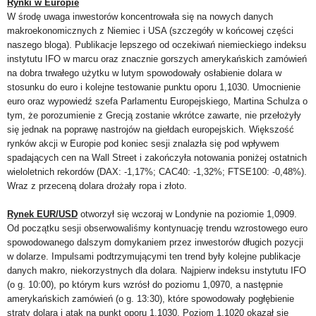
Rynki w Europie
W środę uwaga inwestorów koncentrowała się na nowych danych
makroekonomicznych z Niemiec i USA (szczegóły w końcowej części
naszego bloga). Publikacje lepszego od oczekiwań niemieckiego indeksu
instytutu IFO w marcu oraz znacznie gorszych amerykańskich zamówień
na dobra trwałego użytku w lutym spowodowały osłabienie dolara w
stosunku do euro i kolejne testowanie punktu oporu 1,1030. Umocnienie
euro oraz wypowiedź szefa Parlamentu Europejskiego, Martina Schulza o
tym, że porozumienie z Grecją zostanie wkrótce zawarte, nie przełożyły
się jednak na poprawę nastrojów na giełdach europejskich. Większość
rynków akcji w Europie pod koniec sesji znalazła się pod wpływem
spadających cen na Wall Street i zakończyła notowania poniżej ostatnich
wieloletnich rekordów (DAX: -1,17%; CAC40: -1,32%; FTSE100: -0,48%).
Wraz z przeceną dolara drożały ropa i złoto.
Rynek EUR/USD
otworzył się wczoraj w Londynie na poziomie 1,0909.
Od początku sesji obserwowaliśmy kontynuację trendu wzrostowego euro
spowodowanego dalszym domykaniem przez inwestorów długich pozycji
w dolarze. Impulsami podtrzymującymi ten trend były kolejne publikacje
danych makro, niekorzystnych dla dolara. Najpierw indeksu instytutu IFO
(o g. 10:00), po którym kurs wzrósł do poziomu 1,0970, a następnie
amerykańskich zamówień (o g. 13:30), które spowodowały pogłębienie
straty dolara i atak na punkt oporu 1,1030. Poziom 1,1020 okazał się