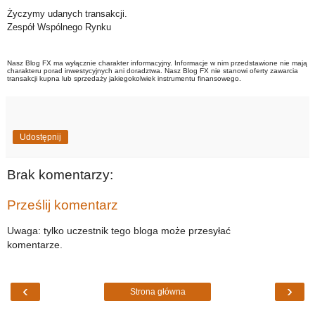
Życzymy udanych transakcji.
Zespół Wspólnego Rynku
Nasz Blog FX ma wyłącznie charakter informacyjny. Informacje w nim przedstawione nie mają
charakteru porad inwestycyjnych ani doradztwa. Nasz Blog FX nie stanowi oferty zawarcia
transakcji kupna lub sprzedaży jakiegokolwiek instrumentu finansowego.
Udostępnij
Brak komentarzy:
Prześlij komentarz
Uwaga: tylko uczestnik tego bloga może przesyłać
komentarze.
‹
›
Strona główna