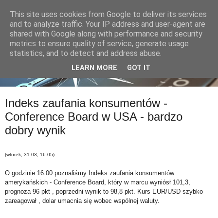
This site uses cookies from Google to deliver its services
and to analyze traffic. Your IP address and user-agent are
shared with Google along with performance and security
metrics to ensure quality of service, generate usage
statistics, and to detect and address abuse.
LEARN MORE
GOT IT
Indeks zaufania konsumentów -
Conference Board w USA - bardzo
dobry wynik
(wtorek, 31-03, 16:05)
O godzinie 16.00 poznaliśmy Indeks zaufania konsumentów
amerykańskich - Conference Board, który w marcu wyniósł 101,3,
prognoza 96 pkt , poprzedni wynik to 98,8 pkt. Kurs EUR/USD szybko
zareagował , dolar umacnia się wobec wspólnej waluty.