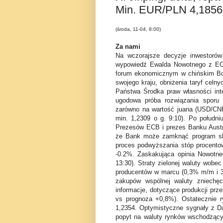
Min. EUR/PLN 4,1856
(środa, 11-04, 8:00)
Za nami
Na wczorajsze decyzje inwestorów
wypowiedź Ewalda Nowotnego z EC
forum ekonomicznym w chińskim B
swojego kraju, obniżenia taryf celn
Państwa Środka praw własności inte
ugodowa pr
ó
ba rozwiązania sporu
zarówno na wartość juana (USD/CNH
min. 1,2309 o g. 9:10). Po południ
Prezes
ó
w ECB i prezes Banku Austri
że Bank m
oże zamknąć program sk
proces podwyższania st
ó
p procento
-0.2%. Zaskakująca opinia Nowotn
13:30). Straty zielonej waluty wobe
producent
ó
w w marcu (0,3% m/m i 3
zakup
ó
w wsp
ó
lnej waluty zniechę
informacje, dotyczące produkcji pr
vs prognoza +0,8%). Ostatecznie
1,2354. Optymistyczne sygnały z Da
popyt na waluty rynk
ó
w wschodzący