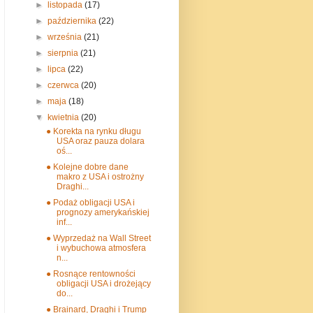
►
listopada
(17)
►
października
(22)
►
września
(21)
►
sierpnia
(21)
►
lipca
(22)
►
czerwca
(20)
►
maja
(18)
▼
kwietnia
(20)
● Korekta na rynku długu
USA oraz pauza dolara
oś...
● Kolejne dobre dane
makro z USA i ostrożny
Draghi...
● Podaż obligacji USA i
prognozy amerykańskiej
inf...
● Wyprzedaż na Wall Street
i wybuchowa atmosfera
n...
● Rosnące rentowności
obligacji USA i drożejący
do...
● Brainard, Draghi i Trump