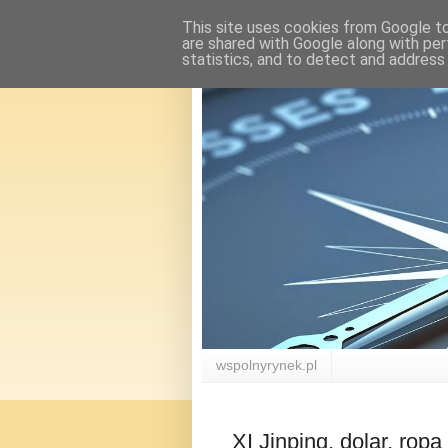
This site uses cookies from Google to 
are shared with Google along with per
statistics, and to detect and address
wspolnyrynek.pl
XI Jinping, dolar, ropa