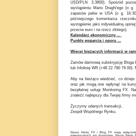
USD/PLN: 3,3800). Spośr
ó
d pozos
wystąpieniu Mario Draghi'ego (
o g.
zapas
ó
w paliw w USA (
o g. 16:3
późniejszego komentarza rzecznik
wystąpienie jako indywidualną opini
przeciw euro i na rzecz złotego).
Kalendarz ekonomiczny ...
Punkty wsparcia i oporu ...
Więcej bieżących informacji w ram
Zamów darmową subskrypcję Bloga FX
lub Infolinię WR (+48 22 790 79 00
Aby na bieżąco wiedzieć, co dzieje
oraz jak mogą one wpłynąć na kurs
bezpłatnej usługi Monitoring FX. N
znaleźć najlepszy dla Twojej firmy mo
Życzymy udanych transakcji,
Zespół Wspólnego Rynku.
Nasze Alerty FX i Blog FX mają wyłącznie 
inwestycyjnych ani doradztwa. Nasze Alerty 