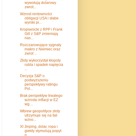
wywołują dolarowy
zwrot...
Wzrost rentowności
obligacji USA i słabe
wyniki pr...
Kropiwnicki z RPP i Frank
Gill z S&P zmieniają
nas...
Rozczarowujące sygnały
makro z Niemiec oraz
zwrot ...
Złoty wykorzystał kłopoty
rubla i spadek napięcia
...
Decyzja S&P o
podwyższeniu
perspektywy ratingu
Pol...
Brak perspektyw trwałego
wzrostu inflacji w EZ
wg....
Wbrew geopolityce złoty
utrzymuje się na fali
wzno...
XI Jinping, dolar, ropa i
giełdy stymulują popyt
n...