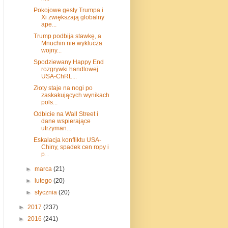
Pokojowe gesty Trumpa i
Xi zwiększają globalny
ape...
Trump podbija stawkę, a
Mnuchin nie wyklucza
wojny...
Spodziewany Happy End
rozgrywki handlowej
USA-ChRL...
Złoty staje na nogi po
zaskakujących wynikach
pols...
Odbicie na Wall Street i
dane wspierające
utrzyman...
Eskalacja konfliktu USA-
Chiny, spadek cen ropy i
p...
►
marca
(21)
►
lutego
(20)
►
stycznia
(20)
►
2017
(237)
►
2016
(241)