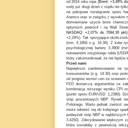
od 2014 roku ropa
(Brent: +3,48% d
rosły już drugi dzień z rzędu nie ty
na pokojowe rozwiązanie sporu ha
Aramco oraz w związku z wysokim ryz
domniemane użycie broni chemiczne
optymizm powrócił i na Wall Stre
NASDAQ: +2,07% do 7094,30 pkt
+2,29%). Tak sprzyjające okolicznoś
(min. 4,1856 o g. 16:30). Z kolei 
psychologicznej bariery 3,3900 (mi
notowaniom rosyjskiego rubla (USD/
kt
ó
ry zakomunikował, że nie będzie 
Przed nami
Największe zainteresowanie na ry
konsument
ó
w (
o g. 14:30
) oraz pro
od prognoz wzrost cen za oceanem w 
FED dostarczą argument
ó
w za zak
kombinacja niższego wyniku CPI or
(punkt oporu EUR/USD: 1,2380). Dzi
st
ó
p procentowych NBP. Rynek ni
Polskiego. Warto jednak zwr
ó
cić u
może odnieść się do kolejnego spadk
podwyżek st
ó
p NBP w najbliższych 
3,4250). Zdecydowanie większym za
kt
ó
ra zostałaby z pewnością odczy