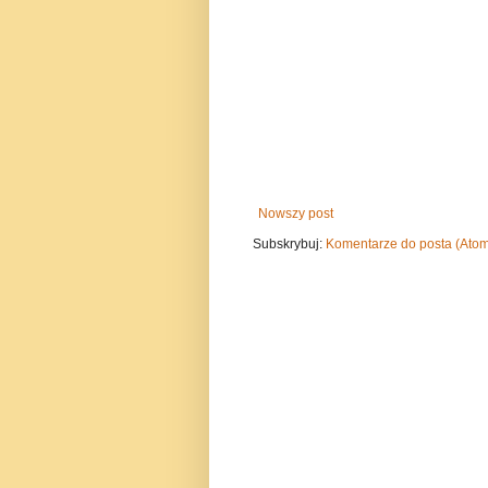
Nowszy post
Subskrybuj:
Komentarze do posta (Ato