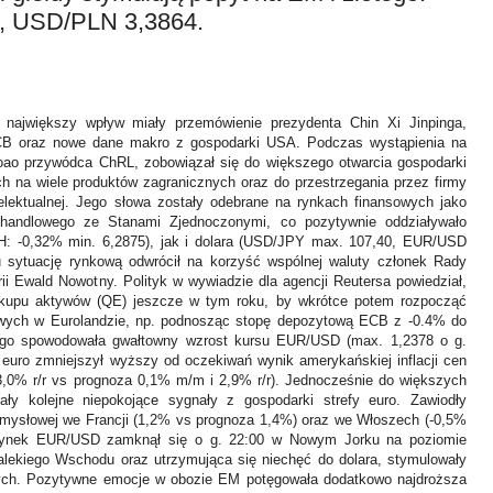
, USD/PLN 3,3864.
 największy wpływ miały przem
ó
wienie prezydenta Chin Xi Jinpinga,
B oraz nowe dane makro z gospodarki USA. Podczas wystąpienia na
oao przyw
ó
dca ChRL, zobowiązał się do większego otwarcia gospodarki
ych na wiele produktów zagranicznych oraz do przestrzegania przez firmy
lektualnej. Jego słowa zostały odebrane na rynkach finansowych jako
 handlowego ze Stanami Zjednoczonymi, co pozytywnie oddziaływało
: -0,32% min. 6,2875), jak i dolara (USD/JPY max. 107,40, EUR/USD
u sytuację rynkową odwr
ó
cił na korzyść wsp
ó
lnej waluty członek Rady
i Ewald Nowotny. Polityk w wywiadzie dla agencji Reutersa powiedział,
upu aktywów (QE) jeszcze w tym roku, by wkrótce potem
rozpocząć
wych w Eurolandzie, np. podnosząc stopę depozytową ECB z -0.4% do
ego spowodowała gwałtowny wzrost kursu EUR/USD (max. 1,2378 o g.
c euro zmniejszył wyższy od oczekiwań wynik amerykańskiej inflacji cen
,0% r/r vs prognoza 0,1% m/m i 2,9% r/r). Jednocześnie do większych
cały kolejne niepokojące sygnały z gospodarki strefy euro. Zawiodły
zemysłowej we Francji (1,2% vs prognoza 1,4%) oraz we Włoszech (-0,5%
 rynek EUR/USD zamknął się
o g. 22:00
w Nowym Jorku na poziomie
lekiego Wschodu oraz utrzymująca się niechęć do dolara, stymulowały
ch. Pozytywne emocje w obozie EM potęgowała dodatkowo najdroższa