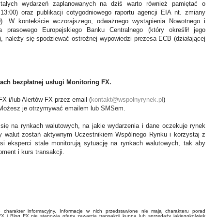
tałych wydarzeń zaplanowanych na dziś warto r
ó
wnież pamiętać o
 13:00
) oraz publikacji cotygodniowego raportu agencji EIA nt. zmiany
0
). W kontekście wczorajszego, odważnego wystąpienia Nowotnego i
a prasowego Europejskiego Banku Centralnego (który określił jego
ę), należy się spodziewać ostrożnej wypowiedzi prezesa ECB (działającej
ach bezpłatnej usługi Monitoring FX.
 i/lub Alertów FX przez email (
kontakt@wspolnyrynek.pl
)
). Możesz je otrzymywać emailem lub SMSem.
 się na rynkach walutowych, na jakie wydarzenia i dane oczekuje rynek
y walut zostań aktywnym Uczestnikiem Wspólnego Rynku i korzystaj z
asi eksperci stale monitorują sytuację na rynkach walutowych, tak aby
ment i kurs transakcji.
charakter informacyjny. Informacje w nich przedstawione nie mają charakteru porad
FX i Blog FX nie stanowią oferty zawarcia transakcji kupna lub sprzedaży jakiegokolwiek