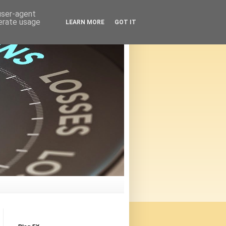
 user-agent
nerate usage
LEARN MORE
GOT IT