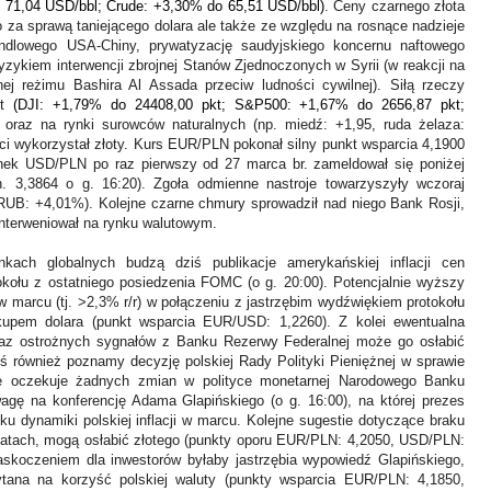
o 71,04 USD/bbl; Crude: +3,30% do 65,51 USD/bbl)
. Ceny czarnego złota
lko za sprawą taniejącego dolara ale także ze względu na rosnące nadzieje
ndlowego USA-Chiny, prywatyzację saudyjskiego koncernu naftowego
ykiem interwencji zbrojnej Stanów Zjednoczonych w Syrii (w reakcji na
j reżimu Bashira Al Assada przeciw ludności cywilnej). Siłą rzeczy
et
(DJI: +1,79% do 24408,00 pkt; S&P500: +1,67% do 2656,87 pkt;
)
oraz na rynki surowców naturalnych (np. miedź: +1,95, ruda żelaza:
ci wykorzystał złoty. Kurs EUR/PLN pokonał silny punkt wsparcia 4,1900
rynek USD/PLN po raz pierwszy od 27 marca br. zameldował się poniżej
n. 3,3864 o g. 16:20). Zgoła odmienne nastroje towarzyszyły wczoraj
RUB: +4,01%). Kolejne czarne chmury sprowadził nad niego Bank Rosji,
interweniował na rynku walutowym.
nkach globalnych budzą dziś publikacje amerykańskiej inflacji cen
tokołu z ostatniego posiedzenia FOMC (
o g. 20:00
). Potencjalnie wyższy
marcu (tj. >2,3% r/r) w połączeniu z jastrzębim wydźwiękiem protokołu
upem dolara (punkt wsparcia EUR/USD: 1,2260). Z kolei ewentualna
az ostrożnych sygnał
ó
w z Banku Rezerwy Federalnej może go osłabić
ś r
ó
wnież poznamy decyzję polskiej Rady Polityki Pieniężnej w sprawie
e oczekuje żadnych zmian w polityce monetarnej Narodowego Banku
wagę na konferencję Adama Glapińskiego (
o g. 16:00
), na kt
ó
rej prezes
u dynamiki polskiej inflacji w marcu. Kolejne sugestie dotyczące braku
latach, mogą osłabić złotego (punkty oporu EUR/PLN: 4,2050, USD/PLN:
skoczeniem dla inwestor
ó
w byłaby jastrzębia wypowiedź Glapińskiego,
tana na korzyść polskiej waluty (punkty wsparcia EUR/PLN: 4,1850,