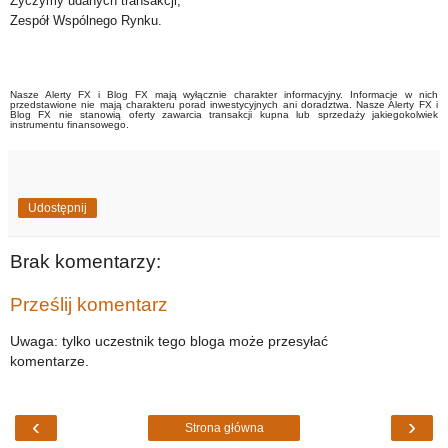
Życzymy udanych transakcji,
Zespół Wspólnego Rynku.
Nasze Alerty FX i Blog FX mają wyłącznie charakter informacyjny. Informacje w nich
przedstawione nie mają charakteru porad inwestycyjnych ani doradztwa. Nasze Alerty FX i
Blog FX nie stanowią oferty zawarcia transakcji kupna lub sprzedaży jakiegokolwiek
instrumentu finansowego.
Udostępnij
Brak komentarzy:
Prześlij komentarz
Uwaga: tylko uczestnik tego bloga może przesyłać
komentarze.
‹
›
Strona główna