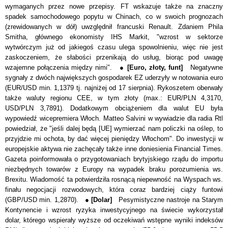
wymaganych przez nowe przepisy. FT wskazuje także na znaczny
spadek samochodowego popytu w Chinach, co w swoich prognozach
(zrewidowanych w dół) uwzględnił francuski Renault. Zdaniem Phila
Smitha, głównego ekonomisty IHS Markit, "wzrost w sektorze
wytwórczym już od jakiegoś czasu ulega spowolnieniu, więc nie jest
zaskoczeniem, że słabości przenikają do usług, biorąc pod uwagę
wzajemne połączenia między nimi". ●
[Euro, złoty, funt]
Negatywne
sygnały z dwóch największych gospodarek EZ uderzyły w notowania euro
(EUR/USD min. 1,1379 tj. najniżej od 17 sierpnia). Rykoszetem oberwały
także waluty regionu CEE, w tym złoty (max.: EUR/PLN 4,3170,
USD/PLN 3,7891). Dodatkowym obciążeniem dla walut EU była
wypowiedź wicepremiera Włoch. Matteo Salvini w wywiadzie dla radia Rtl
powiedział, że "jeśli dalej będą [UE] wymierzać nam policzki na oślep, to
przyjdzie mi ochota, by dać więcej pieniędzy Włochom". Do inwestycji w
europejskie aktywa nie zachęcały także inne doniesienia Financial Times.
Gazeta poinformowała o przygotowaniach brytyjskiego rządu do importu
niezbędnych towarów z Europy na wypadek braku porozumienia ws.
Brexitu. Wiadomość ta potwierdziła rosnącą niepewność na Wyspach ws.
finału negocjacji rozwodowych, która coraz bardziej ciąży funtowi
(GBP/USD min. 1,2870). ●
[Dolar]
Pesymistyczne nastroje na Starym
Kontynencie i wzrost ryzyka inwestycyjnego na świecie wykorzystał
dolar, którego wspierały wyższe od oczekiwań wstępne wyniki indeks
ó
w