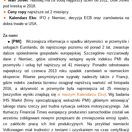
★
Wall Street
: Nasdaq ma za sobą najgorszy dzień od 2011, Dow Jones
pod kreską w 2018.
★
Ceny ropy
najniższe od 2 miesięcy.
★
Kalendarz Eko
: IFO z Niemiec, decyzja ECB oraz zamówienia na
dobra trwałe w USA.
Za nami
●
[PMI]
Wczorajsza informacja o spadku aktywno
ś
ci w przemyśle
i
us
ł
ugach Eurolandu, do najni
ż
szego poziomu od ponad 2 lat,
zwiastuje
dalsze
spowolnienie gospodarki europejskiej. Szczególnie rozczarowały
dane z Niemiec, gdzie uśredniony wstępny wynik indeksu PMI dla
przemysłu i usług był najniższy od 41 miesięcy. Ponadto odnotowano
największy od czerwca 2013 roku spadek zamówień w niemieckim
eksporcie. Równie pesymistyczne sygnały nadeszły także z Francji,
gdzie indeks zaufania biznesu osiągnął najniższą wartość od listopada
2016, a aktywność w przemyśle była najmniejsza od 25 miesięcy
(wszystkie wyniki znajdują się
w naszym Kalendarzu Eko)
.
Wg badania
IHS Markit (firmy sporządzającej wskaźniki
PMI)
„
głównym winowajcą”
takiego stanu rzeczy jest trudna sytuacja sektora motoryzacyjnego. Jak
tłumaczy Financial Times europejscy producenci samochodów zostali we
wrześniu zobligowani nowymi przepisami do zmniejszenia emisji spalin,
co zakłóciło pracę ich linii produkcyjnych. Na przykład niemiecki
Volkswagen miał trudności z testami i uzyskaniem na czas certyfikacji