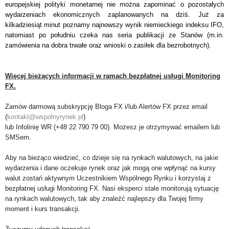
europejskiej polityki monetarnej nie można zapominać o pozostałych
wydarzeniach ekonomicznych zaplanowanych na dziś. Już za
kilkadziesiąt minut poznamy najnowszy wynik niemieckiego indeksu IFO,
natomiast po południu czeka nas seria publikacji ze Stanów (m.in.
zamówienia na dobra trwałe oraz wnioski o zasiłek dla bezrobotnych).
Więcej bieżących informacji w ramach bezpłatnej usługi Monitoring
FX.
Zamów darmową subskrypcję Bloga FX i/lub Alertów FX przez email
(
kontakt@wspolnyrynek.pl
)
lub Infolinię WR (+48 22 790 79 00). Możesz je otrzymywać emailem lub
SMSem.
Aby na bieżąco wiedzieć, co dzieje się na rynkach walutowych, na jakie
wydarzenia i dane oczekuje rynek oraz jak mogą one wpłynąć na kursy
walut zostań aktywnym Uczestnikiem Wspólnego Rynku i korzystaj z
bezpłatnej usługi Monitoring FX. Nasi eksperci stale monitorują sytuację
na rynkach walutowych, tak aby znaleźć najlepszy dla Twojej firmy
moment i kurs transakcji.