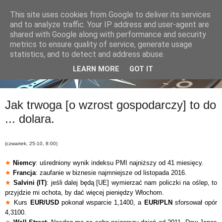
This site uses cookies from Google to deliver its services
and to analyze traffic. Your IP address and user-agent are
shared with Google along with performance and security
metrics to ensure quality of service, generate usage
statistics, and to detect and address abuse.
LEARN MORE
GOT IT
Jak trwoga [o wzrost gospodarczy] to do
... dolara.
(czwartek, 25-10, 8:00)
★
Niemcy
: uśredniony wynik indeksu PMI najniższy od 41 miesięcy.
★
Francja
: zaufanie w biznesie najmniejsze od listopada 2016.
★
Salvini (IT)
: jeśli dalej będą [UE] wymierzać nam policzki na oślep, to
przyjdzie mi ochota, by dać więcej pieniędzy Włochom.
★
Kurs
EUR/USD
pokonał wsparcie 1,1400, a
EUR/PLN
sforsował opór
4,3100.