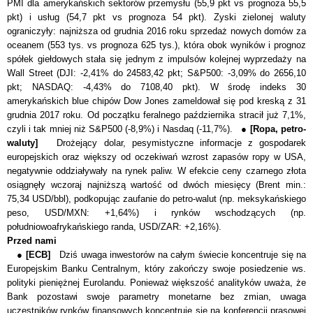
PMI dla amerykańskich sektorów przemysłu (55,9 pkt vs prognoza 55,5
pkt) i usług (54,7 pkt vs prognoza 54 pkt). Zyski zielonej waluty
ograniczyły: najniższa od grudnia 2016 roku sprzedaż nowych domów za
oceanem (553 tys. vs prognoza 625 tys.), która obok wyników i prognoz
spółek giełdowych stała się jednym z impulsów kolejnej wyprzedaży na
Wall Street (DJI: -2,41% do 24583,42 pkt; S&P500: -3,09% do 2656,10
pkt; NASDAQ: -4,43% do 7108,40 pkt). W środę indeks 30
amerykańskich blue chipów Dow Jones zameldował się pod kreską z 31
grudnia 2017 roku. Od początku feralnego października stracił już 7,1%,
czyli i tak mniej niż S&P500 (-8,9%) i Nasdaq (-11,7%). ●
[Ropa, petro-
waluty]
Drożejący dolar, pesymistyczne informacje z gospodarek
europejskich oraz większy od oczekiwań wzrost zapasów ropy w USA,
negatywnie oddziaływały na rynek paliw. W efekcie ceny czarnego złota
osiągnęły wczoraj najniższą wartość od dwóch miesięcy (Brent min.:
75,34 USD/bbl), podkopując zaufanie do petro-walut (np. meksykańskiego
peso, USD/MXN: +1,64%) i rynków wschodzących (np.
południowoafrykańskiego randa, USD/ZAR: +2,16%).
Przed nami
●
[ECB]
Dziś uwaga inwestorów na całym świecie koncentruje się na
Europejskim Banku Centralnym, który zakończy swoje posiedzenie ws.
polityki pieniężnej Eurolandu. Ponieważ większość analityków uważa, że
Bank pozostawi swoje parametry monetarne bez zmian, uwaga
uczestników rynków finansowych koncentruje się na konferencji prasowej