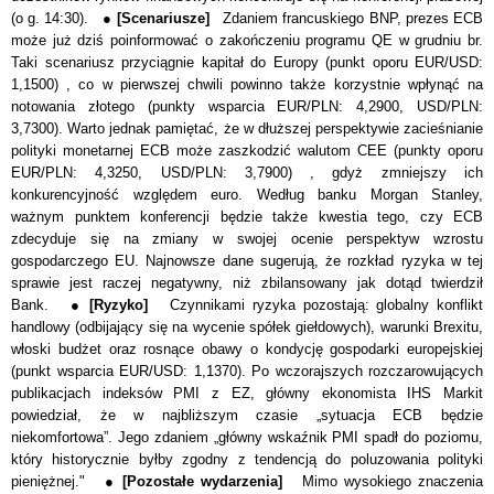
(o g. 14:30). ●
[Scenariusze]
Zdaniem francuskiego BNP, prezes ECB
może już dziś poinformować o zakończeniu programu QE w grudniu br.
Taki scenariusz przyciągnie kapitał do Europy (punkt oporu EUR/USD:
1,1500) , co w pierwszej chwili powinno także korzystnie wpłynąć na
notowania złotego (punkty wsparcia EUR/PLN: 4,2900, USD/PLN:
3,7300). Warto jednak pamiętać, że w dłuższej perspektywie zacieśnianie
polityki monetarnej ECB może zaszkodzić walutom CEE (punkty oporu
EUR/PLN: 4,3250, USD/PLN: 3,7900) , gdyż zmniejszy ich
konkurencyjność względem euro. Według banku Morgan Stanley,
ważnym punktem konferencji będzie także kwestia tego, czy ECB
zdecyduje się na zmiany w swojej ocenie perspektyw wzrostu
gospodarczego EU. Najnowsze dane sugerują, że rozkład ryzyka w tej
sprawie jest raczej negatywny, niż zbilansowany jak dotąd twierdził
Bank. ●
[Ryzyko]
Czynnikami ryzyka pozostają: globalny konflikt
handlowy (odbijający się na wycenie spółek giełdowych), warunki Brexitu,
włoski budżet oraz rosnące obawy o kondycję gospodarki europejskiej
(punkt wsparcia EUR/USD: 1,1370). Po wczorajszych rozczarowujących
publikacjach indeksów PMI z EZ, główny ekonomista IHS Markit
powiedział, że w najbliższym czasie „sytuacja ECB będzie
niekomfortowa”. Jego zdaniem „główny wskaźnik PMI spadł do poziomu,
który historycznie byłby zgodny z tendencją do poluzowania polityki
pieniężnej."
●
[Pozostałe wydarzenia]
Mimo wysokiego znaczenia