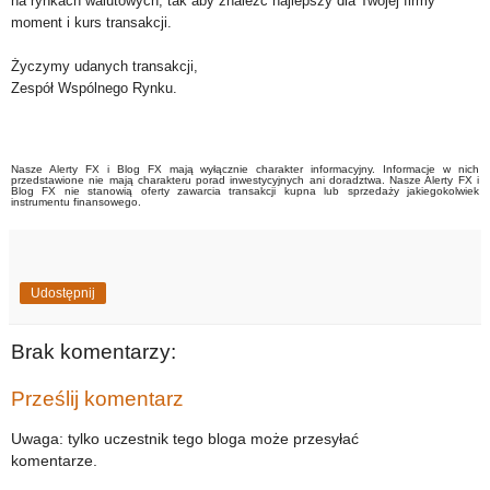
na rynkach walutowych, tak aby znaleźć najlepszy dla Twojej firmy
moment i kurs transakcji.
Życzymy udanych transakcji,
Zespół Wspólnego Rynku.
Nasze Alerty FX i Blog FX mają wyłącznie charakter informacyjny. Informacje w nich
przedstawione nie mają charakteru porad inwestycyjnych ani doradztwa. Nasze Alerty FX i
Blog FX nie stanowią oferty zawarcia transakcji kupna lub sprzedaży jakiegokolwiek
instrumentu finansowego.
Udostępnij
Brak komentarzy:
Prześlij komentarz
Uwaga: tylko uczestnik tego bloga może przesyłać
komentarze.