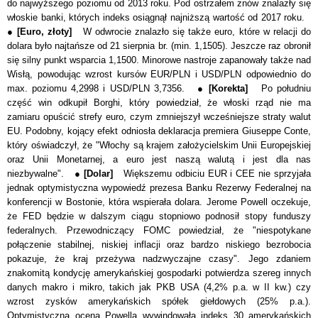
do najwyższego poziomu od 2013 roku. Pod ostrzałem znów znalazły się
włoskie banki, których indeks osiągnął najniższą wartość od 2017 roku.
●
[Euro, złoty]
W odwrocie znalazło się także euro, które w relacji do
dolara było najtańsze od 21 sierpnia br. (min. 1,1505). Jeszcze raz obronił
się silny punkt wsparcia 1,1500. Minorowe nastroje zapanowały także nad
Wisłą, powodując wzrost kursów EUR/PLN i USD/PLN odpowiednio do
max. poziomu 4,2998 i USD/PLN 3,7356. ●
[Korekta]
Po południu
część win odkupił Borghi, który powiedział, że włoski rząd nie ma
zamiaru opuścić strefy euro, czym zmniejszył wcześniejsze straty walut
EU. Podobny, kojący efekt odniosła deklaracja premiera Giuseppe Conte,
który oświadczył, że "Włochy są krajem założycielskim Unii Europejskiej
oraz Unii Monetarnej, a euro jest naszą walutą i jest dla nas
niezbywalne". ●
[Dolar]
Większemu odbiciu EUR i CEE nie sprzyjała
jednak optymistyczna wypowiedź prezesa Banku Rezerwy Federalnej na
konferencji w Bostonie, która wspierała dolara. Jerome Powell oczekuje,
że FED będzie w dalszym ciągu stopniowo podnosił stopy funduszy
federalnych. Przewodniczący FOMC powiedział, że "niespotykane
połączenie stabilnej, niskiej inflacji oraz bardzo niskiego bezrobocia
pokazuje, że kraj przeżywa nadzwyczajne czasy". Jego zdaniem
znakomitą kondycję amerykańskiej gospodarki potwierdza szereg innych
danych makro i mikro, takich jak PKB USA (4,2% p.a. w II kw.) czy
wzrost zysków amerykańskich spółek giełdowych (25% p.a.).
Optymistyczna ocena Powella wywindowała indeks 30 amerykańskich