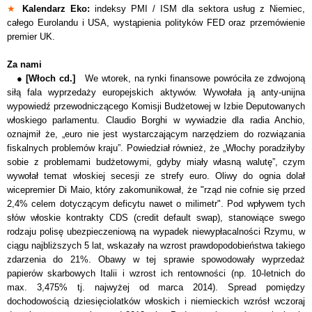
★
Kalendarz Eko:
indeksy PMI / ISM dla sektora usług z Niemiec,
całego Eurolandu i USA, wystąpienia polityków FED oraz przemówienie
premier UK.
Za nami
●
[Włoch cd.]
We wtorek, na rynki finansowe powróciła ze zdwojoną
siłą fala wyprzedaży europejskich aktywów. Wywołała ją anty-unijna
wypowiedź przewodniczącego Komisji Budżetowej w Izbie Deputowanych
włoskiego parlamentu. Claudio Borghi w wywiadzie dla radia Anchio,
oznajmił że, „euro nie jest wystarczającym narzędziem do rozwiązania
fiskalnych problemów kraju”. Powiedział również, że „Włochy poradziłyby
sobie z problemami budżetowymi, gdyby miały własną walutę”, czym
wywołał temat włoskiej secesji ze strefy euro. Oliwy do ognia dolał
wicepremier Di Maio, który zakomunikował, że "rząd nie cofnie się przed
2,4% celem dotyczącym deficytu nawet o milimetr". Pod wpływem tych
słów włoskie kontrakty CDS (credit default swap), stanowiące swego
rodzaju polisę ubezpieczeniową na wypadek niewypłacalności Rzymu, w
ciągu najbliższych 5 lat, wskazały na wzrost prawdopodobieństwa takiego
zdarzenia do 21%. Obawy w tej sprawie spowodowały wyprzedaż
papierów skarbowych Italii i wzrost ich rentowności (np. 10-letnich do
max. 3,475% tj. najwyżej od marca 2014). Spread pomiędzy
dochodowością dziesięciolatków włoskich i niemieckich wzrósł wczoraj