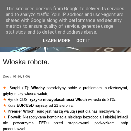
This site uses cookies from Google to deliver its services
and to analyze traffic. Your IP address and user-agent are
shared with Google along with performance and security
metrics to ensure quality of service, generate usage
statistics, and to detect and address abuse.
LEARN MORE
GOT IT
Włoska robota.
(środa, 03-10, 8:00)
★
Borghi (IT):
Włochy
poradziłyby sobie z problemami budżetowymi,
gdyby miały własną walutę.
★
Rynek CDS:
ryzyko niewypłacalności Włoch
wzrosło do 21%.
★
Kurs
EUR/USD
najniżej od 21 sierpnia.
★
Premier Włoch
: euro jest naszą walutą i jest dla nas niezbywalne.
★
Powell
: Niespotykana kombinacja niskiego bezrobocia i niskiej inflacji
nie powstrzyma FEDu przed stopniowymi podwyżkami stóp
procentowych.