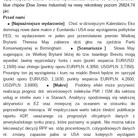
blue chipów (Dow Jones Industrial) na nowy rekordowy poziom 26824,74
pkt.
Przed nami
●
[Najważniejsze wydarzenie]
Choć w dzisiejszym Kalendarzu Eko
dominują nowe dane makro z Eurolandu i USA oraz wystąpienia polityk
ó
w
FED, to wydarzeniem nr jeden jest przemówienie premier Wielkiej
Brytanii. Theresa May zabierze dziś głos na zjeździe Partii
Konserwatywnej w Birmingham. ●
[Scenariusze ]
Słowa May
sugerujące, że Wielkiej Brytanii bliżej do tzw. twardego Brexitu mogą
wywołać lawinę wyprzedaży funta i euro (punkt wsparcia EUR/USD:
1,1500) oraz złotego (punkty oporu EUR/PLN: 4,3050, USD/PLN: 3,7350).
Prounijny ton jej wystąpienia i kurs na miękki Brexit będzie im sprzyjał
(punkt oporu EUR/USD: 1,1630, punkty wsparcia EUR/PLN: 4,2600,
USD/PLN: 3,6900). ●
[Makro]
Podobny efekt może przynieść
realizacja prognoz dot. wrześniowych indeksów PMI / ISM dla sektora
usług w strefie euro i w Stanach. Analitycy spodziewają się większej
aktywności w EZ oraz mniejszej za oceanem w stosunku do
poprzedniego miesiąca. W międzyczasie warto także śledzić publikacje
raportu ADP, uważanego za prognostyk oficjalnych danych z
amerykańskiego rynku pracy, które poznamy w piątek. Nie można także
lekceważyć decyzji RPP ws. stóp procentowych, cotygodniowych danych
nt. zmiany zapasów paliw w USA oraz kolejnych wystąpień