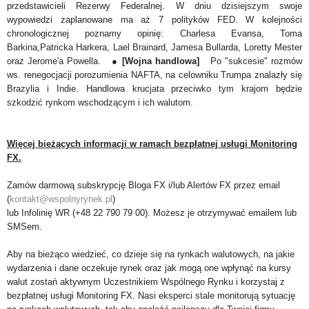
przedstawicieli Rezerwy Federalnej. W dniu dzisiejszym swoje
wypowiedzi zaplanowane ma aż 7 polityków FED. W kolejności
chronologicznej poznamy opinię: Charlesa Evansa, Toma
Barkina,Patricka Harkera, Lael Brainard, Jamesa Bullarda, Loretty Mester
oraz Jerome'a Powella. ●
[Wojna handlowa]
Po "sukcesie" rozmów
ws. renegocjacji porozumienia NAFTA, na celowniku Trumpa znalazły się
Brazylia i Indie. Handlowa krucjata przeciwko tym krajom będzie
szkodzić rynkom wschodzącym i ich walutom.
Więcej bieżących informacji w ramach bezpłatnej usługi Monitoring
FX.
Zamów darmową subskrypcję Bloga FX i/lub Alertów FX przez email
(
kontakt@wspolnyrynek.pl
)
lub Infolinię WR (+48 22 790 79 00). Możesz je otrzymywać emailem lub
SMSem.
Aby na bieżąco wiedzieć, co dzieje się na rynkach walutowych, na jakie
wydarzenia i dane oczekuje rynek oraz jak mogą one wpłynąć na kursy
walut zostań aktywnym Uczestnikiem Wspólnego Rynku i korzystaj z
bezpłatnej usługi Monitoring FX. Nasi eksperci stale monitorują sytuację