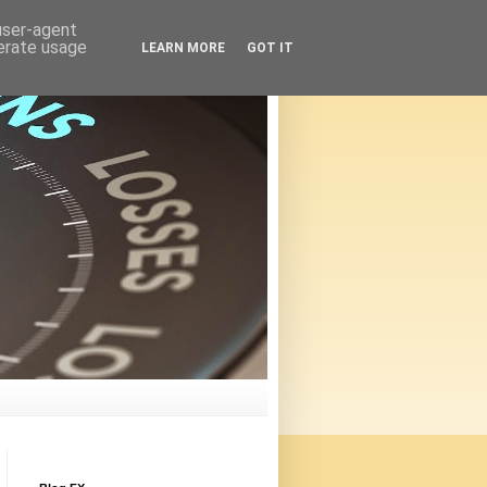
 user-agent
nerate usage
LEARN MORE
GOT IT