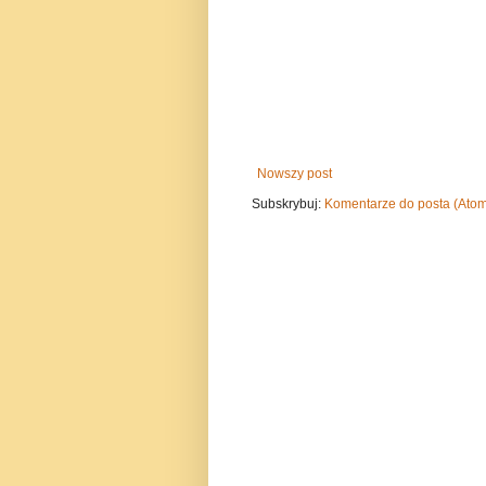
Nowszy post
Subskrybuj:
Komentarze do posta (Ato