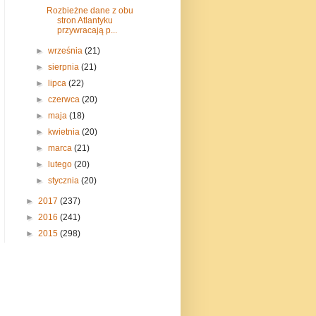
Rozbieżne dane z obu
stron Atlantyku
przywracają p...
►
września
(21)
►
sierpnia
(21)
►
lipca
(22)
►
czerwca
(20)
►
maja
(18)
►
kwietnia
(20)
►
marca
(21)
►
lutego
(20)
►
stycznia
(20)
►
2017
(237)
►
2016
(241)
►
2015
(298)