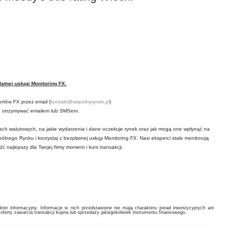
atnej usługi Monitoring FX.
rtów FX przez email (
kontakt@wspolnyrynek.pl
)
je otrzymywać emailem lub SMSem.
kach walutowych, na jakie wydarzenia i dane oczekuje rynek oraz jak mogą one wpłynąć na
lnego Rynku i korzystaj z bezpłatnej usługi Monitoring FX. Nasi eksperci stale monitorują
ć najlepszy dla Twojej firmy moment i kurs transakcji.
ter informacyjny. Informacje w nich przedstawione nie mają charakteru porad inwestycyjnych ani
oferty zawarcia transakcji kupna lub sprzedaży jakiegokolwiek instrumentu finansowego.