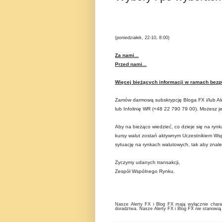
(poniedziałek, 22-10, 8:00)
Za nami...
Przed nami...
Więcej bieżących informacji w ramach bezpł
Zamów darmową subskrypcję Bloga FX i/lub Ale
lub Infolinię WR (+48 22 790 79 00). Możesz 
Aby na bieżąco wiedzieć, co dzieje się na ryn
kursy walut zostań aktywnym Uczestnikiem Wspó
sytuację na rynkach walutowych, tak aby znaleź
Życzymy udanych transakcji,
Zespół Wspólnego Rynku.
Nasze Alerty FX i Blog FX mają wyłącznie charak
doradztwa. Nasze Alerty FX i Blog FX nie stanowią 