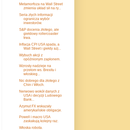
Metamorfoza na Wall Street
zmienia układ sił na ry...
Seria złych informacji
ogranicza wybór
inwestorów.
S&P docenia złotego, ale
giełdowy rollercoaster
trwa.
Inflacja CPI USA spada, a
Wall Street i giełdy azj...
Wybuch akcji z
opóźnionym zapłonem.
Wzrosły nadzieje na
przełom ws. Brexitu i
włoskieg...
Nic dobrego dla złotego z
Chin i Włoch.
Nerwowo wokół danych z
USA i decyzji Ludowego
Bank...
Azymut FX wskazały
amerykańskie obligacje.
Powell i macro USA
zaskakują kolejny raz.
Włoska robota.