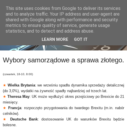
This site uses cookies from Google to deliver its services
and to analyze traffic. Your IP address and user-agent are
shared with Google along with performance and security
metrics to ensure quality of service, generate usage
statistics, and to detect and address abuse.
LEARN MORE
GOT IT
Wybory samorządowe a sprawa złotego.
(czwartek, 18-10, 8:00)
★
Wielka Brytania
: we wrześniu spadła dynamika sprzedaży detalicznej
(do 3,0%), wydatki na żywność spadły najbardziej od trzech lat.
★
Theresa May
: UK może wydłużyć okres przejściowy po Brexicie do 21
miesięcy.
★
Francja
: rozpoczęto przygotowania do twardego Brexitu (m.in. nabór
celników).
★
Deutsche Bank
: dostosowanie UK do warunków Brexitu będzie
bolesne.