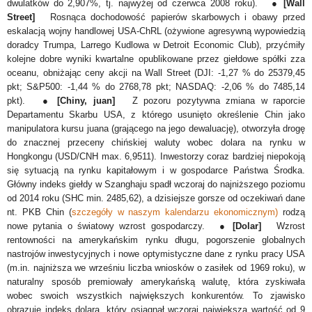
dwulatków do 2,907%, tj. najwyżej od czerwca 2008 roku). ●
[Wall
Street]
Rosnąca dochodowość papierów skarbowych i obawy przed
eskalacją wojny handlowej USA-ChRL (ożywione agresywną wypowiedzią
doradcy Trumpa, Larrego Kudlowa w Detroit Economic Club), przyćmiły
kolejne dobre wyniki kwartalne opublikowane przez giełdowe spółki zza
oceanu, obniżając ceny akcji na Wall Street (DJI: -1,27 % do 25379,45
pkt; S&P500: -1,44 % do 2768,78 pkt; NASDAQ: -2,06 % do 7485,14
pkt). ●
[Chiny, juan]
Z pozoru pozytywna zmiana w raporcie
Departamentu Skarbu USA, z którego usunięto określenie Chin jako
manipulatora kursu juana (grającego na jego dewaluację), otworzyła drogę
do znacznej przeceny chińskiej waluty wobec dolara na rynku w
Hongkongu (USD/CNH max. 6,9511). Inwestorzy coraz bardziej niepokoją
się sytuacją na rynku kapitałowym i w gospodarce Państwa Środka.
Główny indeks giełdy w Szanghaju spadł wczoraj do najniższego poziomu
od 2014 roku (SHC min. 2485,62), a dzisiejsze gorsze od oczekiwań dane
nt. PKB Chin (
szczegóły w naszym kalendarzu ekonomicznym)
rodzą
nowe pytania o światowy wzrost gospodarczy. ●
[Dolar]
Wzrost
rentowności na amerykańskim rynku długu, pogorszenie globalnych
nastrojów inwestycyjnych i nowe optymistyczne dane z rynku pracy USA
(m.in. najniższa we wrześniu liczba wniosków o zasiłek od 1969 roku), w
naturalny sposób premiowały amerykańską walutę, która zyskiwała
wobec swoich wszystkich największych konkurentów. To zjawisko
obrazuje indeks dolara, który osiągnął wczoraj największą wartość od 9