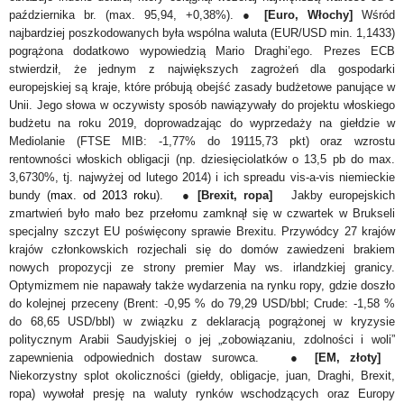
października br. (max. 95,94, +0,38%). ●
[Euro, Włochy]
Wśród
najbardziej poszkodowanych była wspólna waluta (EUR/USD min. 1,1433)
pogrążona dodatkowo wypowiedzią Mario Draghi’ego. Prezes ECB
stwierdził, że jednym z największych zagrożeń dla gospodarki
europejskiej są kraje, które próbują obejść zasady budżetowe panujące w
Unii. Jego słowa w oczywisty sposób nawiązywały do projektu włoskiego
budżetu na roku 2019, doprowadzając do wyprzedaży na giełdzie w
Mediolanie (FTSE MIB: -1,77% do 19115,73 pkt) oraz wzrostu
rentowności włoskich obligacji (np. dziesięciolatków o 13,5 pb do max.
3,6730%, tj. najwyżej od lutego 2014) i ich spreadu vis-a-vis niemieckie
bundy (
max. od 2013 roku
). ●
[Brexit, ropa]
Jakby europejskich
zmartwień było mało bez przełomu zamknął się w czwartek w Brukseli
specjalny szczyt EU poświęcony sprawie Brexitu. Przywódcy 27 krajów
krajów członkowskich rozjechali się do domów zawiedzeni brakiem
nowych propozycji ze strony premier May ws. irlandzkiej granicy.
Optymizmem nie napawały także wydarzenia na rynku ropy, gdzie doszło
do kolejnej przeceny (Brent: -0,95 % do 79,29 USD/bbl; Crude: -1,58 %
do 68,65 USD/bbl) w związku z deklaracją pogrążonej w kryzysie
politycznym Arabii Saudyjskiej o jej „zobowiązaniu, zdolności i woli”
zapewnienia odpowiednich dostaw surowca. ●
[EM, złoty]
Niekorzystny splot okoliczności (giełdy, obligacje, juan, Draghi, Brexit,
ropa) wywołał presję na waluty rynków wschodzących oraz Europy