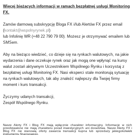
Więcej bieżących informacji w ramach bezpłatnej usługi Monitoring
FX.
Zamów darmową subskrypcję Bloga FX i/lub Alertów FX przez email
(
kontakt@wspolnyrynek.pl
)
lub Infolinię WR (+48 22 790 79 00). Możesz je otrzymywać emailem lub
SMSem.
Aby na bieżąco wiedzieć, co dzieje się na rynkach walutowych, na jakie
wydarzenia i dane oczekuje rynek oraz jak mogą one wpłynąć na kursy
walut zostań aktywnym Uczestnikiem Wspólnego Rynku i korzystaj z
bezpłatnej usługi Monitoring FX. Nasi eksperci stale monitorują sytuację
na rynkach walutowych, tak aby znaleźć najlepszy dla Twojej firmy
moment i kurs transakcji.
Życzymy udanych transakcji,
Zespół Wspólnego Rynku.
Nasze Alerty FX i Blog FX mają wyłącznie charakter informacyjny. Informacje w nich
przedstawione nie mają charakteru porad inwestycyjnych ani doradztwa. Nasze Alerty FX i
Blog FX nie stanowią oferty zawarcia transakcji kupna lub sprzedaży jakiegokolwiek
instrumentu finansowego.