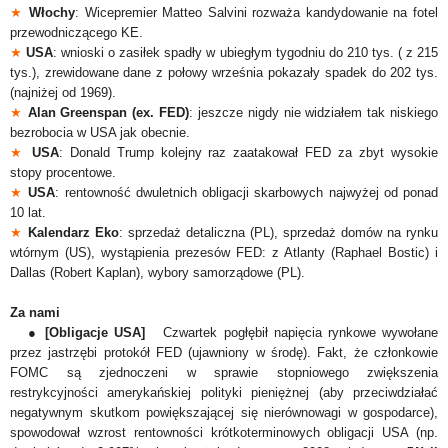
★
Włochy
: Wicepremier Matteo Salvini rozważa kandydowanie na fotel
przewodniczącego KE.
★
USA
: wnioski o zasiłek spadły w ubiegłym tygodniu do 210 tys. ( z 215
tys.), zrewidowane dane z połowy września pokazały spadek do 202 tys.
(najniżej od 1969).
★
Alan Greenspan (ex. FED)
: jeszcze nigdy nie widziałem tak niskiego
bezrobocia w USA jak obecnie.
★
USA
: Donald Trump kolejny raz zaatakował FED za zbyt wysokie
stopy procentowe.
★
USA
: rentowność dwuletnich obligacji skarbowych najwyżej od ponad
10 lat.
★
Kalendarz Eko
: sprzedaż detaliczna (PL), sprzedaż domów na rynku
wtórnym (US), wystąpienia prezesów FED: z Atlanty (Raphael Bostic) i
Dallas (Robert Kaplan), wybory samorządowe (PL).
Za nami
●
[Obligacje USA]
Czwartek pogłębił napięcia rynkowe wywołane
przez jastrzębi protokół FED (ujawniony w środę). Fakt, że członkowie
FOMC są zjednoczeni w sprawie stopniowego zwiększenia
restrykcyjności amerykańskiej polityki pieniężnej (aby przeciwdziałać
negatywnym skutkom powiększającej się nierównowagi w gospodarce),
spowodował wzrost rentowności krótkoterminowych obligacji USA (np.