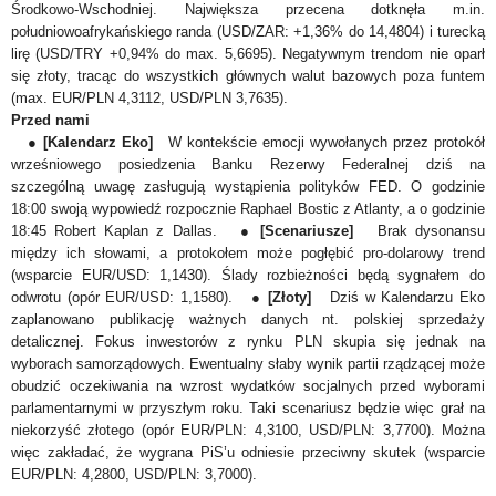
Środkowo-Wschodniej. Największa przecena dotknęła m.in.
południowoafrykańskiego randa (USD/ZAR: +1,36% do 14,4804) i turecką
lirę (USD/TRY +0,94% do max. 5,6695). Negatywnym trendom nie oparł
się złoty, tracąc do wszystkich głównych walut bazowych poza funtem
(max. EUR/PLN 4,3112, USD/PLN 3,7635).
Przed nami
●
[Kalendarz Eko]
W kontekście emocji wywołanych przez protokół
wrześniowego posiedzenia Banku Rezerwy Federalnej dziś na
szczególną uwagę zasługują wystąpienia polityków FED. O godzinie
18:00 swoją wypowiedź rozpocznie Raphael Bostic z Atlanty, a o godzinie
18:45 Robert Kaplan z Dallas. ●
[Scenariusze]
Brak dysonansu
między ich słowami, a protokołem może pogłębić pro-dolarowy trend
(wsparcie EUR/USD: 1,1430). Ślady rozbieżności będą sygnałem do
odwrotu (opór EUR/USD: 1,1580). ●
[Złoty]
Dziś w Kalendarzu Eko
zaplanowano publikację ważnych danych nt. polskiej sprzedaży
detalicznej. Fokus inwestorów z rynku PLN skupia się jednak na
wyborach samorządowych. Ewentualny słaby wynik partii rządzącej może
obudzić oczekiwania na wzrost wydatków socjalnych przed wyborami
parlamentarnymi w przyszłym roku. Taki scenariusz będzie więc grał na
niekorzyść złotego (opór EUR/PLN: 4,3100, USD/PLN: 3,7700). Można
więc zakładać, że wygrana PiS’u odniesie przeciwny skutek (wsparcie
EUR/PLN: 4,2800, USD/PLN: 3,7000).