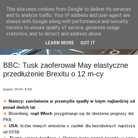
This site uses cookies from Google to deliver its services
and to analyze traffic. Your IP address and user-agent are
shared with Google along with performance and security
metrics to ensure quality of service, generate usage
statistics, and to detect and address abuse.
LEARN MORE
GOT IT
BBC: Tusk zaoferował May elastyczne
przedłużenie Brexitu o 12 m-cy
(piątek, 05-04, 8:00)
★
Niemcy: zamówienia w przemyśle spadły w lutym najbardziej od
ponad dwóch lat.
★
Bloomberg:
rząd Włoch
przygotowuje się do obniżenia prognozy dot.
PKB.
★
USA:
liczba nowych wniosków o zasiłek dla bezrobotnych najniższa
od XII’69.