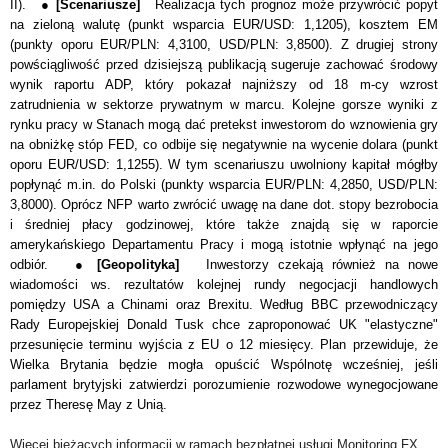
II). ●
[Scenariusze]
Realizacja tych prognoz może przywrócić popyt
na zieloną walutę (punkt wsparcia EUR/USD: 1,1205), kosztem EM
(punkty oporu EUR/PLN: 4,3100, USD/PLN: 3,8500). Z drugiej strony
powściągliwość przed dzisiejszą publikacją sugeruje zachować środowy
wynik raportu ADP, kt
ó
ry pokazał najniższy od 18 m-cy wzrost
zatrudnienia w sektorze prywatnym w marcu. Kolejne gorsze wyniki z
rynku pracy w Stanach mogą dać pretekst inwestorom do wznowienia gry
na obniżkę stóp FED, co odbije się negatywnie na wycenie dolara (punkt
oporu EUR/USD: 1,1255). W tym scenariuszu uwolniony kapitał mógłby
popłynąć m.in. do Polski (punkty wsparcia EUR/PLN: 4,2850, USD/PLN:
3,8000). Oprócz NFP warto zwrócić uwagę na dane dot. stopy bezrobocia
i średniej płacy godzinowej, które także znajdą się w raporcie
amerykańskiego Departamentu Pracy i mogą istotnie wpłynąć na jego
odbiór.
●
[Geopolityka]
Inwestorzy czekają również na nowe
wiadomości ws. rezultatów kolejnej rundy negocjacji handlowych
pomiędzy USA a Chinami oraz Brexitu. Według BBC przewodniczący
Rady Europejskiej Donald Tusk chce zaproponować UK "elastyczne"
przesunięcie terminu wyjścia z EU o 12 miesięcy. Plan przewiduje, że
Wielka Brytania będzie mogła opuścić Wspólnotę wcześniej, jeśli
parlament brytyjski zatwierdzi porozumienie rozwodowe wynegocjowane
przez Theresę May z Unią.
Więcej bieżących informacji w ramach bezpłatnej usługi Monitoring FX.