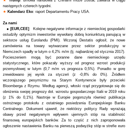
★
Trump
: umowa handlowa z Chinami może zostać zawarta w ciągu
następnych czterech tygodni.
★
Kalendarz Eko
: raport Departamentu Pracy USA.
Za nami
●
[EUR,CEE]
Kolejne negatywne informacje z niemieckiej gospodarki
ostudziły optymizm inwestorów wywołany dobrą koniunkturą panującą w
sektorze usług Eurolandu (PMI). Wczoraj Destatis ogłosił, że nowe
zamówienia na towary wytwarzane przez sektor produkcyjny w
Niemczech spadły w lutym o 4,2% m/m (tj. najbardziej od stycznia 2017).
Pocieszeniem mogą być poranne dane niemieckiego urzędu
statystycznego, które pokazały wyższy od prognoz wzrost produkcji
przemysłowej w lutym (0,7 m/m vs prognoza 0,5%). Ponadto w gorę
zrewidowano jej wynik za styczeń (z -0,8% do 0%). Źródłem
wczorajszego pesymizmu na Starym Kontynencie były przecieki
Bloomberga z Rzymu. Według agencji, włoski rząd przygotowuje się do
obniżenia swojej prognozy dot. wzrostu gospodarczego Italii w 2019 roku
(z 1% do 0,1%). Nastroje w Europie pogorszyła r
ó
wnież publikacja
ostrożnego protokołu z ostatniego posiedzenia Europejskiego Banku
Centralnego. Dokument ujawnił, że niektórzy politycy Rady wyrażają
obawy przed negatywnym wpływem ujemnych stóp na stabilność
finansową
europejskich banków.
Za to część z nich zaproponowała
ogłoszenie nastawienia Banku na pierwszą podwyżkę stóp w strefie euro