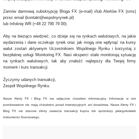
Zamów darmową subskrypcję Bloga FX (e-mail) i/lub Alertów FX (sms)
przez email (kontakt@wspolnyrynek.pl)
lub Infolinię WR (+48 22 790 79 00).
Aby na bieżąco wiedzieć, co dzieje się na rynkach walutowych, na jakie
wydarzenia i dane oczekuje rynek oraz jak mogą one wpłynąć na kursy
walut zostań aktywnym Uczestnikiem Wspólnego Rynku i korzystaj z
bezpłatnej usługi Monitoring FX. Nasi eksperci stale monitorują sytuację
na rynkach walutowych, tak aby znaleźć najlepszy dla Twojej firmy
moment i kurs transakcji.
Życzymy udanych transakcji,
Zespół Wspólnego Rynku.
Nasze Alerty FX i Blog FX ma wyłącznie charakter informacyjny. Informacje w nim
przedstawione nie mają charakteru porad inwestycyjnych ani doradztwa. Nasze Alerty FX i
Blog FX nie stanowi oferty zawarcia transakcji kupna lub sprzedaży jakiegokolwiek
instrumentu finansowego.