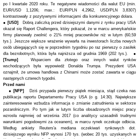
po I kwartale 2020 roku. Te negatywne wiadomości dla walut EU (min.
EUR/USD 1,1206; max.: EUR/PLN 4,2962, USD/PLN 3,8307)
kontrastowały z pozytywnymi informacjami dla konkurencyjnego dolara.
●
[USD]
Dobrą zaliczką przed dzisiejszymi danymi z rynku pracy USA
okazał się Raport Challengera, który
pokazał, że w marcu amerykańskie
firmy planowały zwolnić o 21% mniej pracowników niż w lutym (60,59
tys.). Jeszcze większe wrażenie wywarła na inwestorach liczba nowych
osób ubiegających się w poprzednim tygodniu po raz pierwszy o zasiłek
dla bezrobotnych, która była najniższa od grudnia 1969 (202 tys.). ●
[Trump]
Wsparciem dla złotego oraz innych walut rynków
wschodzących była wypowiedź Donalda Trumpa. Prezydent USA
oznajmił, że umowa handlowa z Chinami może zostać zawarta w ciągu
następnych czterech tygodni.
Przed nami
●
[NFP]
Dziś przypada pierwszy piątek miesiąca, stąd czeka nas
publikacja raportu Departamentu Pracy USA (o g. 14:30). Największe
zainteresowanie wzbudza informacja o zmianie zatrudnienia w sektorze
pozarolniczym. Po tym jak w lutym liczba obsadzonych miejsc pracy
wzrosła najmniej od września 2017 (co analitycy uzasadnili trudnymi
warunkami pogodowymi za oceanem), w marcu rynek oczekuje odbicia.
Według ankiety Reuters'a mediana oczekiwań rynkowych dot.
dzisiejszego wyniku NFP wynosi 170 tys. (wobec 20 tys. uzyskanych w