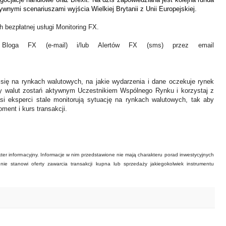
ywnymi scenariuszami wyjścia Wielkiej Brytanii z Unii Europejskiej.
 bezpłatnej usługi Monitoring FX.
Bloga FX (e-mail) i/lub Alertów FX (sms) przez email
 się na rynkach walutowych, na jakie wydarzenia i dane oczekuje rynek
y walut zostań aktywnym Uczestnikiem Wspólnego Rynku i korzystaj z
asi eksperci stale monitorują sytuację na rynkach walutowych, tak aby
ment i kurs transakcji.
ter informacyjny. Informacje w nim przedstawione nie mają charakteru porad inwestycyjnych
ie stanowi oferty zawarcia transakcji kupna lub sprzedaży jakiegokolwiek instrumentu