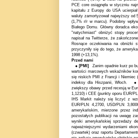
PCE core osiągnęła w styczniu naj
kapitału z Europy do USA ucierpia
waluty zamortyzował najwyższy od 
(1,7% r/r w marcu). Podobny wpływ
Białego Domu. Główny doradca eko
"natychmiast" obniżyć stopy proce
napisał na Twitterze, że zakończon
Rosnące oczekiwania na obniżki s
przyczyniły się do tego, że ameryk
1998 (+13,1%).
Przed nami
●
[PMI]
Zanim opadnie kurz po bu
wartości marcowych wskaźników kon
się niskich PMI z Francji i Niemiec
indeksy dla Hiszpanii, Włoch. 
zwiększy obawy przed recesją w Eur
1,1210) i CEE (punkty oporu EUR/PL
IHS Markit należy się liczyć z wz
EUR/PLN: 4,2700, USD/PLN: 3,8000)
amerykańskim, mierzone przez in
pozostałych publikacji na uwagę zas
wyniki amerykańskiej sprzedaży 
najważniejszymi wydarzeniami ekon
(czwartek) oraz raportu Departame
nie znikają amerykańsko-chińskie ne