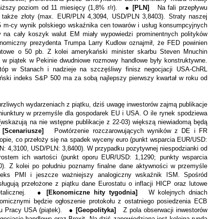
niższy poziom od 11 miesięcy (1,8% r/r). ●
[PLN]
Na fali przepływu
ł także złoty (max. EUR/PLN 4,3094, USD/PLN 3,8403). Straty naszej
5 m-cy wynik polskiego wskaźnika cen towarów i usług konsumpcyjnych
 na cały koszyk walut EM miały wypowiedzi prominentnych polityków
nomiczny prezydenta Trumpa Larry Kudlow oznajmił, że FED powinien
ntowe o 50 pb. Z kolei amerykański minister skarbu Steven Mnuchin
e w piątek w Pekinie dwudniowe rozmowy handlowe były konstruktywne.
tóp w Stanach i nadzieje na szczęśliwy finisz negocjacji USA-ChRL
ański indeks S&P 500 ma za sobą najlepszy pierwszy kwartał w roku od
rzliwych wydarzeniach z piątku, dziś uwagę inwestorów zajmą publikacje
iunktury w przemyśle dla gospodarek EU i USA. O ile rynek spodziewa
 (wskazują na nie wstępne publikacje z 22-03) większą niewiadomą będą
●
[Scenariusze
]
Powtórzenie rozczarowujących wyników z DE i FR
opie, co przełoży się na spadek wyceny euro (punkt wsparcia EUR/USD:
N: 4,3100, USD/PLN: 3,8400). W przypadku pozytywnej niespodzianki od
rostem ich wartości (punkt oporu EUR/USD: 1,1290; punkty wsparcia
. Z kolei po południu poznamy finalne dane aktywności w przemyśle
deks PMI i jeszcze ważniejszy analogiczny wskaźnik ISM. Spośród
ługują przełożone z piątku dane Eurostatu o inflacji HICP oraz lutowe
detalicznej. ●
[Ekonomiczne hity tygodnia]
W kolejnych dniach
omicznymi będzie ogłoszenie protokołu z ostatniego posiedzenia ECB
ntu Pracy USA (piątek). ●
[Geopolityka]
Z pola obserwacji inwestorów
gocjacje handlowe oraz Brexit. Na dziś zapowiedziana jest kolejna runda