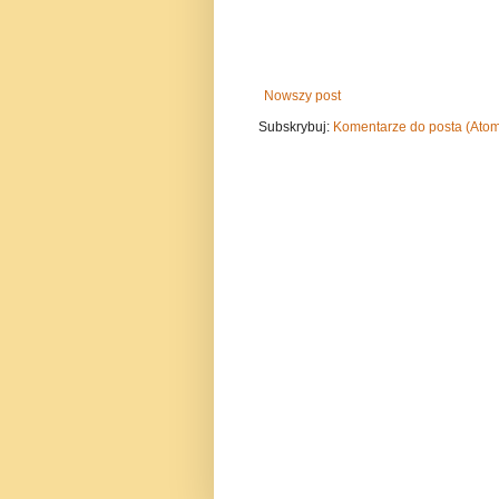
Nowszy post
Subskrybuj:
Komentarze do posta (Ato