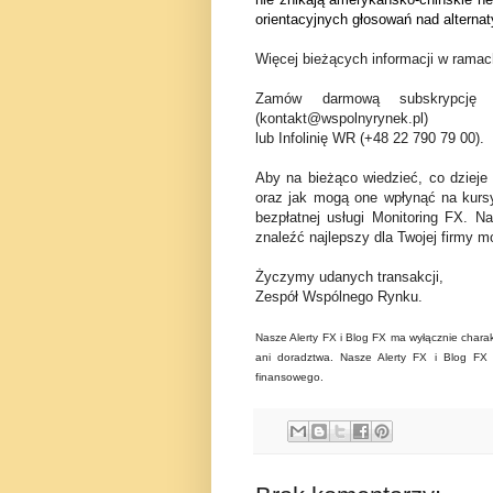
orientacyjnych głosowań nad alternat
Więcej bieżących informacji w ramach
Zamów darmową subskrypcję 
(kontakt@wspolnyrynek.pl)
lub Infolinię WR (+48 22 790 79 00).
Aby na bieżąco wiedzieć, co dzieje
oraz jak mogą one wpłynąć na kurs
bezpłatnej usługi Monitoring FX. N
znaleźć najlepszy dla Twojej firmy mo
Życzymy udanych transakcji,
Zespół Wspólnego Rynku.
Nasze Alerty FX i Blog FX ma wyłącznie charak
ani doradztwa. Nasze Alerty FX i Blog FX n
finansowego.