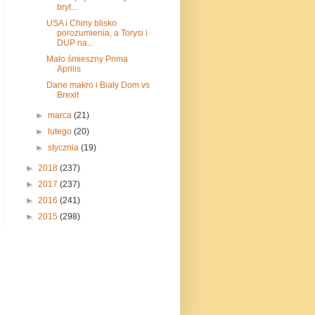
bryt...
USA i Chiny blisko
porozumienia, a Torysi i
DUP na...
Mało śmieszny Prima
Aprilis
Dane makro i Biały Dom vs
Brexit
►
marca
(21)
►
lutego
(20)
►
stycznia
(19)
►
2018
(237)
►
2017
(237)
►
2016
(241)
►
2015
(298)