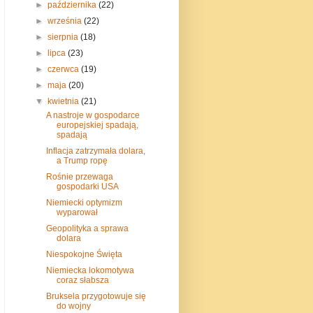
►
października
(22)
►
września
(22)
►
sierpnia
(18)
►
lipca
(23)
►
czerwca
(19)
►
maja
(20)
▼
kwietnia
(21)
A nastroje w gospodarce
europejskiej spadają,
spadają
Inflacja zatrzymała dolara,
a Trump ropę
Rośnie przewaga
gospodarki USA
Niemiecki optymizm
wyparował
Geopolityka a sprawa
dolara
Niespokojne Święta
Niemiecka lokomotywa
coraz słabsza
Bruksela przygotowuje się
do wojny