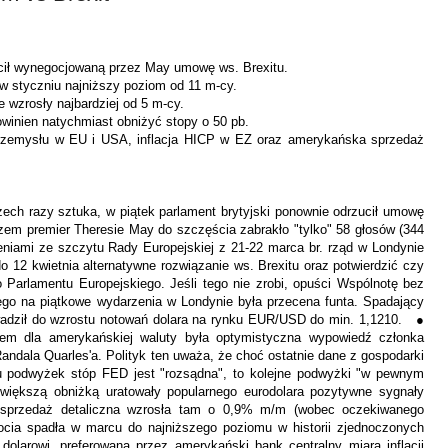
ucił wynegocjowaną przez May umowę ws. Brexitu.
 w styczniu najniższy poziom od 11 m-cy.
wzrosły najbardziej od 5 m-cy.
winien natychmiast obniżyć stopy o 50 pb.
rzemysłu w EU i USA, inflacja HICP w EZ oraz amerykańska sprzedaż
ech razy sztuka, w piątek parlament brytyjski ponownie odrzucił umowę
zem premier Theresie May do szczęścia zabrakło "tylko" 58 głosów (344
eniami ze szczytu Rady Europejskiej z 21-22 marca br. rząd w Londynie
o 12 kwietnia alternatywne rozwiązanie ws. Brexitu oraz potwierdzić czy
 Parlamentu Europejskiego. Jeśli tego nie zrobi, opuści Wspólnotę bez
go na piątkowe wydarzenia w Londynie była przecena funta. Spadający
adził do wzrostu notowań dolara na rynku EUR/USD do min. 1,1210. ●
em dla amerykańskiej waluty była optymistyczna wypowiedź członka
ndala Quarles'a. Polityk ten uważa, że choć ostatnie dane z gospodarki
u podwyżek stóp FED jest "rozsądna", to kolejne podwyżki "w pewnym
iększą obniżką uratowały popularnego eurodolara pozytywne sygnały
sprzedaż detaliczna wzrosła tam o 0,9% m/m (wobec oczekiwanego
ocia spadła w marcu do najniższego poziomu w historii zjednoczonych
dolarowi, preferowana przez amerykański bank centralny miara inflacji