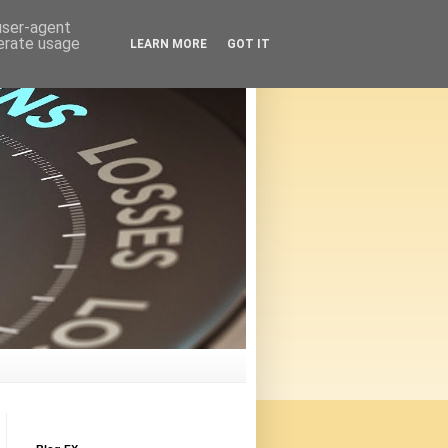
 user-agent
nerate usage
LEARN MORE
GOT IT