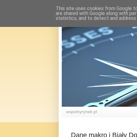
This site uses cookies from Google to 
are shared with Google along with per
statistics, and to detect and address
wspolnyrynek.pl
Dane makro i Biały Do