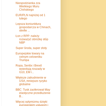
Niespodzianka zza
Wielkiego Muru
Chińskiego
EUR/PLN najniżej od 1
lutego
Lepsza koniunktura
gospodarcza w Chinach,
strefie ...
Łon z RPP: należy
rozważyć obniżkę stóp
NBP
Super środa, super złoty
Europejskie towary na
celnym celowniku
Trumpa
Ropa, Sentix i Brexit
wywołują roszady w
G10, EM i...
Większe zatrudnienie w
USA, mniejsze ryzyko
globalne
BBC: Tusk zaoferował May
elastyczne przedłużenie
B...
Więcej optymizmu dzięki
europejskim usługom i