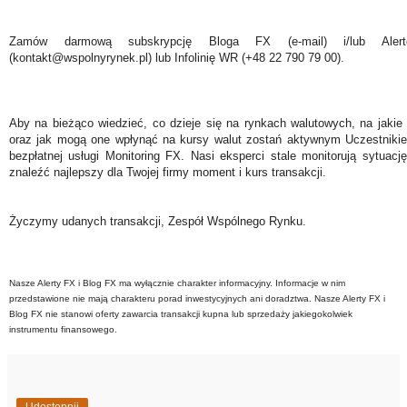
Zamów darmową subskrypcję Bloga FX (e-mail) i/lub Ale
(kontakt@wspolnyrynek.pl) lub Infolinię WR (+48 22 790 79 00).
Aby na bieżąco wiedzieć, co dzieje się na rynkach walutowych, na jakie
oraz jak mogą one wpłynąć na kursy walut zostań aktywnym Uczestniki
bezpłatnej usługi Monitoring FX. Nasi eksperci stale monitorują sytuac
znaleźć najlepszy dla Twojej firmy moment i kurs transakcji.
Życzymy udanych transakcji, Zespół Wspólnego Rynku.
Nasze Alerty FX i Blog FX ma wyłącznie charakter informacyjny. Informacje w nim
przedstawione nie mają charakteru porad inwestycyjnych ani doradztwa. Nasze Alerty FX i
Blog FX nie stanowi oferty zawarcia transakcji kupna lub sprzedaży jakiegokolwiek
instrumentu finansowego.