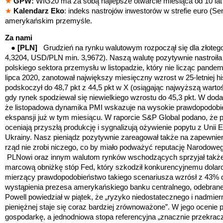
★
GPW:
WIG20 ma za sobą najlepsze otwarcie miesiąca od 10 lat
★
Kalendarz Eko
: indeks nastrojów inwestorów w strefie euro (S
amerykańskim przemyśle.
Za nami
●
[PLN]
Grudzień na rynku walutowym rozpoczął się dla złote
4,3204, USD/PLN min. 3,9672). Naszą walutę pozytywnie nastroiła 
polskiego sektora przemysłu w listopadzie, który nie licząc pand
lipca 2020, zanotował największy miesięczny wzrost w 25-letniej hi
podskoczył do 48,7 pkt z 44,5 pkt w X (osiągając najwyższą warto
gdy rynek spodziewał się niewielkiego wzrostu do 45,3 pkt. W doda
że listopadowa dynamika PMI wskazuje na wysokie prawdopodobi
ekspansji już w tym miesiącu.
W raporcie S&P Global podano, że
p
oceniają przyszłą produkcję i sygnalizują ożywienie popytu z Unii Eur
Ukrainy. Nasz pieniądz pozytywnie zareagował także na zapewnie
rząd nie zrobi niczego, co by miało podważyć reputację Narodow
PLNowi oraz innym walutom rynków wschodzących sprzyjał takż
marcową obniżkę stóp Fed, który szkodził konkurencyjnemu dolar
mierzący prawdopodobieństwo takiego scenariusza wzrósł z 43%
wystąpienia prezesa amerykańskiego banku centralnego, odebrane
Powell powiedział w piątek, że „ryzyko niedostatecznego i nadmiern
pieniężnej staje się coraz bardziej zrównoważone”. W jego ocenie 
gospodarkę,
a jednodniowa stopa referencyjna „znacznie przekracz