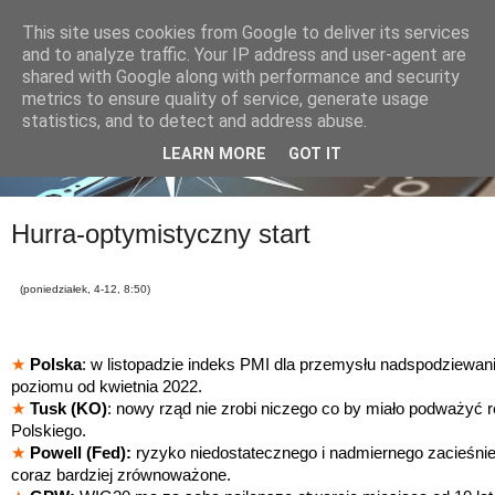
This site uses cookies from Google to deliver its services
and to analyze traffic. Your IP address and user-agent are
shared with Google along with performance and security
metrics to ensure quality of service, generate usage
statistics, and to detect and address abuse.
LEARN MORE
GOT IT
Hurra-optymistyczny start
(poniedziałek, 4-12, 8:50)
★
Polska
: w listopadzie indeks PMI dla przemysłu nadspodziewan
poziomu od kwietnia 2022.
★
Tusk (KO)
: nowy rząd nie zrobi niczego co by miało podważyć
Polskiego.
★
Powell (Fed):
ryzyko niedostatecznego i nadmiernego zacieśnieni
coraz bardziej zrównoważone.