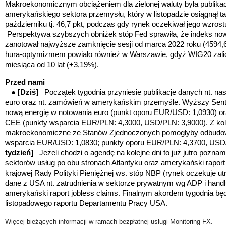
Makroekonomicznym obciążeniem dla zielonej waluty była publikac
amerykańskiego sektora przemysłu, który w listopadzie osiągnął t
październiku tj. 46,7 pkt, podczas gdy rynek oczekiwał jego wzros
Perspektywa szybszych obniżek stóp Fed sprawiła, że indeks now
zanotował najwyższe zamknięcie sesji od marca 2022 roku (4594,6
hura-optymizmem powiało również w Warszawie, gdyż WIG20 zalic
miesiąca od 10 lat (+3,19%).
Przed nami
●
[Dziś]
Początek tygodnia przyniesie publikacje danych nt. nas
euro oraz nt. zamówień w amerykańskim przemyśle. Wyższy Sent
nową energię w notowania euro (punkt oporu EUR/USD: 1,0930) or
CEE (
punkty wsparcia EUR/PLN: 4,3000, USD/PLN: 3,9000).
Z kol
makroekonomiczne ze Stanów Zjednoczonych pomogłyby odbudowa
wsparcia EUR/USD: 1,0830;
punkty oporu EUR/PLN: 4,3700, US
tydzień]
Jeżeli chodzi o agendę na kolejne dni to już jutro pozn
sektorów usług po obu stronach Atlantyku oraz amerykański rapor
krajowej Rady Polityki Pieniężnej ws. stóp NBP (rynek oczekuje u
dane z USA nt. zatrudnienia w sektorze prywatnym wg ADP i hand
amerykański raport jobless claims. Finalnym akordem tygodnia będ
listopadowego raportu Departamentu Pracy USA.
Więcej bieżących informacji w ramach bezpłatnej usługi Monitoring FX.