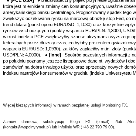
●
[PCE USA]
Przedświąteczny piątek przyniesie ogłoszenie ame
która jest miernikiem zmiany cen konsumpcyjnych, uważnie obse
amerykańskiego banku centralnego.
Prognozowany spadek tego ws
zwiększyć oczekiwania rynku na marcową obniżkę stóp Fed, co m
trend dolara (punkt oporu EUR/USD: 1,1030) oraz korzystnie wpłyną
rynków wschodzących (punkty wsparcia EUR/PLN: 4,3000, USD/P
wzrost indeksu PCE zwiększyłby szanse utrzymania wyższego op
federalnych przez dłuższy czas, co byłoby prezentem gwiazdkowym
wsparcia EUR/USD: 1,0930), za który zapłaciłby m.in. złoty (punk
USD/PLN: 4,0000). ●
[Inne]
Spośród pozostałych informacji z n
po południu poznamy jeszcze listopadowe dane nt. wydatków i d
zamówień na dobra trwałego użytku oraz sprzedaży nowych domów,
indeksu nastrojów konsumentów w grudniu (indeks Uniwersytetu M
Więcej bieżących informacji w ramach bezpłatnej usługi Monitoring FX.
Zamów darmową subskrypcję Bloga FX (e-mail) i/lub Ale
(kontakt@wspolnyrynek.pl) lub Infolinię WR (+48 22 790 79 00).