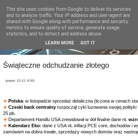
This site uses cookies from Google to deliver its services
and to analyze traffic. Your IP address and user-agent are
shared with Google along with performance and security
metrics to ensure quality of service, generate usage
statistics, and to detect and address abuse.
LEARN MORE
GOT IT
Świąteczne odchudzanie złotego
(piątek, 22-12, 8:50)
★
Polska
: w listopadzie sprzedaż detaliczna (liczona w cenach st
★
Czeski bank centralny
rozpoczął cykl luzowania swojej polityki
25 pb.
★
Departament Handlu USA zrewidował w dół finalne dane nt.
wzro
★
Kalendarz Eko:
dane z USA nt. inflacji PCE core, dochodów i
zamówień na dobra trwałe, sprzedaży nowych domów oraz nastr