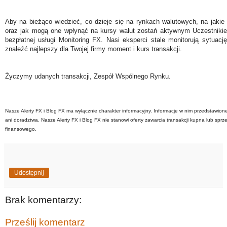
Aby na bieżąco wiedzieć, co dzieje się na rynkach walutowych, na jakie
oraz jak mogą one wpłynąć na kursy walut zostań aktywnym Uczestniki
bezpłatnej usługi Monitoring FX. Nasi eksperci stale monitorują sytuac
znaleźć najlepszy dla Twojej firmy moment i kurs transakcji.
Życzymy udanych transakcji, Zespół Wspólnego Rynku.
Nasze Alerty FX i Blog FX ma wyłącznie charakter informacyjny. Informacje w nim przedstawion
ani doradztwa. Nasze Alerty FX i Blog FX nie stanowi oferty zawarcia transakcji kupna lub sprz
finansowego.
Udostępnij
Brak komentarzy:
Prześlij komentarz