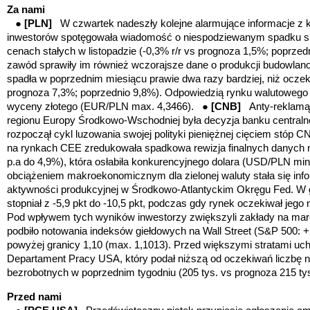
Za nami
●
[PLN]
W czwartek nadeszły kolejne alarmujące informacje z k
inwestorów spotęgowała wiadomość o niespodziewanym spadku spr
cenach stałych w listopadzie (-0,3% r/r vs prognoza 1,5%; poprz
zawód sprawiły im również wczorajsze dane o produkcji budowlan
spadła w poprzednim miesiącu prawie dwa razy bardziej, niż oczeki
prognoza 7,3%; poprzednio 9,8%). Odpowiedzią rynku walutowego n
wyceny złotego (EUR/PLN max. 4,3466). ●
[CNB]
Anty-reklamą
regionu Europy Środkowo-Wschodniej była decyzja banku centraln
rozpoczął cykl luzowania swojej polityki pieniężnej cięciem stóp 
na rynkach CEE zredukowała spadkowa rewizja finalnych danych n
p.a do 4,9%), która osłabiła konkurencyjnego dolara (USD/PLN mi
obciążeniem makroekonomicznym dla zielonej waluty stała się in
aktywności produkcyjnej w Środkowo-Atlantyckim Okręgu Fed. W gru
stopniał z -5,9 pkt do -10,5 pkt, podczas gdy rynek oczekiwał jego n
Pod wpływem tych wyników inwestorzy zwiększyli zakłady na mar
podbiło notowania indeksów giełdowych na Wall Street (S&P 500:
powyżej granicy 1,10 (max. 1,1013). Przed większymi stratami uc
Departament Pracy USA, który podał niższą od oczekiwań liczbę 
bezrobotnych w poprzednim tygodniu (205 tys. vs prognoza 215 tys.
Przed nami