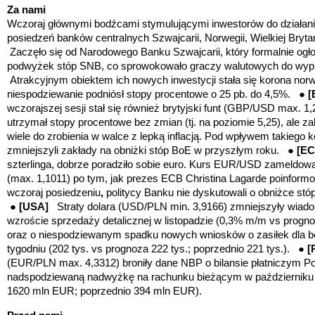
Za nami
Wczoraj głównymi bodźcami stymulującymi inwestorów do działania
posiedzeń banków centralnych Szwajcarii, Norwegii, Wielkiej Bryt
Zaczęło się od Narodowego Banku Szwajcarii, który formalnie ogło
podwyżek stóp SNB, co sprowokowało graczy walutowych do wy
Atrakcyjnym obiektem ich nowych inwestycji stała się korona no
niespodziewanie podniósł stopy procentowe o 25 pb. do 4,5%. ●
wczorajszej sesji stał się również brytyjski funt (GBP/USD max. 1
utrzymał stopy procentowe bez zmian (tj. na poziomie 5,25), ale 
wiele do zrobienia w walce z lepką inflacją. Pod wpływem takiego 
zmniejszyli zakłady na obniżki stóp BoE w przyszłym roku. ●
[E
szterlinga, dobrze poradziło sobie euro. Kurs EUR/USD zameldował
(max. 1,1011) po tym, jak prezes ECB Christina Lagarde poinfor
wczoraj posiedzeniu
,
politycy Banku nie dyskutowali o obniżce stó
●
[USA]
Straty dolara (USD/PLN min. 3,9166) zmniejszyły wia
wzroście sprzedaży detalicznej w listopadzie (0,3% m/m vs progn
oraz o niespodziewanym spadku nowych wniosków o zasiłek dla 
tygodniu (202 tys. vs prognoza 222 tys.; poprzednio 221 tys.).
●
[
(EUR/PLN max. 4,3312) broniły dane NBP o bilansie płatniczym Pol
nadspodziewaną nadwyżkę na rachunku bieżącym w październiku
1620 mln EUR; poprzednio 394 mln EUR).