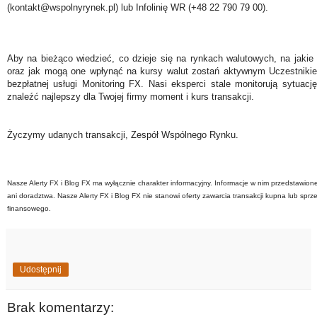
(kontakt@wspolnyrynek.pl) lub Infolinię WR (+48 22 790 79 00).
Aby na bieżąco wiedzieć, co dzieje się na rynkach walutowych, na jakie
oraz jak mogą one wpłynąć na kursy walut zostań aktywnym Uczestniki
bezpłatnej usługi Monitoring FX. Nasi eksperci stale monitorują sytuac
znaleźć najlepszy dla Twojej firmy moment i kurs transakcji.
Życzymy udanych transakcji, Zespół Wspólnego Rynku.
Nasze Alerty FX i Blog FX ma wyłącznie charakter informacyjny. Informacje w nim przedstawion
ani doradztwa. Nasze Alerty FX i Blog FX nie stanowi oferty zawarcia transakcji kupna lub sprz
finansowego.
Udostępnij
Brak komentarzy: