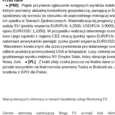
Przed nami
●
[PMI]
Piątek
przyniesie ogłoszenie wstępnych wyników indek
którym poznamy aktualną koniunkturę gospodarczą, panującą w E
spodziewa się wzrostu (w stosunku do poprzedniego miesiąca) wsk
ich spadku w Stanach Zjednoczonych. Materializacja tej prognozy 
waluty EU
(punkty wsparcia EUR/PLN: 4,2500, USD/PLN: 3,9000)
oporu EUR/USD: 1,1050)
. W przypadku realizacji
odwrotnego sce
euro i jego sąsiedzi z regionu CEE stracą (punkty oporu EUR/PLN
natomiast amerykański pieniądz zyska (punkt wsparcia EUR/USD:
Warunkiem koniecznym dla urzeczywistnienia pro-dolarowego sce
odbicie produkcji przemysłowej USA w listopadzie. Losy zielonej w
grudniowego wyniku indeksu NY Empire State, który obrazuje koni
Nowy Jork. ●
[PL]
Z kolei złoty czeka jeszcze na finalne dane o 
przede wszystkim na finał rozmów premiera Tuska w Brukseli ws. 
środków z KPO dla Polski.
Więcej bieżących informacji w ramach bezpłatnej usługi Monitoring FX.
Zamów darmową subskrypcję Bloga FX (e-mail) i/lub Ale