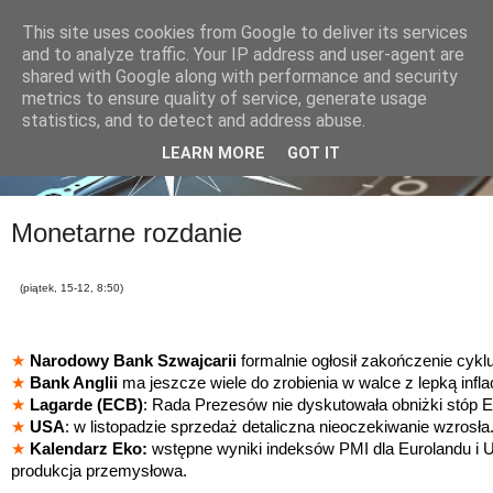
This site uses cookies from Google to deliver its services
and to analyze traffic. Your IP address and user-agent are
shared with Google along with performance and security
metrics to ensure quality of service, generate usage
statistics, and to detect and address abuse.
LEARN MORE
GOT IT
Monetarne rozdanie
(piątek, 15-12, 8:50)
★
Narodowy Bank Szwajcarii
formalnie ogłosił zakończenie cyk
★
Bank Anglii
ma jeszcze wiele do zrobienia w walce z lepką infla
★
Lagarde (ECB)
: Rada Prezesów nie dyskutowała obniżki stóp 
★
USA
: w listopadzie sprzedaż detaliczna nieoczekiwanie wzrosła
★
Kalendarz Eko:
wstępne wyniki indeksów PMI dla Eurolandu i
produkcja przemysłowa.