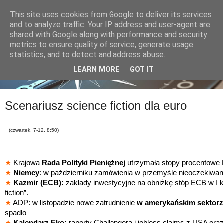
This site uses cookies from Google to deliver its services
and to analyze traffic. Your IP address and user-agent are
shared with Google along with performance and security
metrics to ensure quality of service, generate usage
statistics, and to detect and address abuse.
LEARN MORE
GOT IT
Scenariusz science fiction dla euro
(czwartek, 7-12, 8:50)
★
Krajowa
Rada Polityki Pieniężnej
utrzymała stopy procentowe
★
Niemcy
: w październiku zamówienia w przemyśle nieoczekiwani
★
Kazmir (ECB):
zakłady inwestycyjne na obniżkę stóp ECB w I k
fiction”.
★
ADP: w listopadzie nowe zatrudnienie
w amerykańskim
sektor
spadło
★
Kalendarz Eko:
raporty Challengera i jobless claims z USA ora