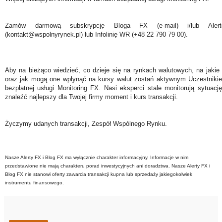
Zamów darmową subskrypcję Bloga FX (e-mail) i/lub Ale
(kontakt@wspolnyrynek.pl) lub Infolinię WR (+48 22 790 79 00).
Aby na bieżąco wiedzieć, co dzieje się na rynkach walutowych, na jakie
oraz jak mogą one wpłynąć na kursy walut zostań aktywnym Uczestniki
bezpłatnej usługi Monitoring FX. Nasi eksperci stale monitorują sytuac
znaleźć najlepszy dla Twojej firmy moment i kurs transakcji.
Życzymy udanych transakcji, Zespół Wspólnego Rynku.
Nasze Alerty FX i Blog FX ma wyłącznie charakter informacyjny. Informacje w nim
przedstawione nie mają charakteru porad inwestycyjnych ani doradztwa. Nasze Alerty FX i
Blog FX nie stanowi oferty zawarcia transakcji kupna lub sprzedaży jakiegokolwiek
instrumentu finansowego.