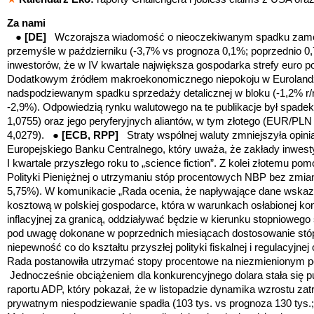
Za nami
●
[DE]
Wczorajsza wiadomość o nieoczekiwanym spadku zam
przemyśle w październiku (-3,7% vs prognoza 0,1%; poprzednio 0
inwestorów, że w IV kwartale największa gospodarka strefy euro po
Dodatkowym źródłem makroekonomicznego niepokoju w Eurolandzie
nadspodziewanym spadku sprzedaży detalicznej w bloku (-1,2% r/
-2,9%). Odpowiedzią rynku walutowego na te publikacje był spad
1,0755) oraz jego peryferyjnych aliantów, w tym złotego (EUR/P
4,0279). ●
[ECB, RPP]
Straty wspólnej waluty zmniejszyła opin
Europejskiego Banku Centralnego, który uważa, że zakłady inwes
I kwartale przyszłego roku to „science fiction”. Z kolei złotemu p
Polityki Pieniężnej o utrzymaniu stóp procentowych NBP bez zmian 
5,75%). W komunikacie „
Rada ocenia, że napływające dane wskazu
kosztową w polskiej gospodarce, która w warunkach osłabionej koni
inflacyjnej za granicą, oddziaływać będzie w kierunku stopniowego s
pod uwagę dokonane w poprzednich miesiącach dostosowanie stó
niepewność co do kształtu przyszłej polityki fiskalnej i regulacyjnej 
Rada postanowiła utrzymać stopy procentowe na niezmienionym 
Jednocześnie obciążeniem dla konkurencyjnego dolara stała się 
raportu ADP, który pokazał, że w listopadzie dynamika wzrostu zat
prywatnym niespodziewanie spadła (103 tys. vs prognoza 130 tys.; 