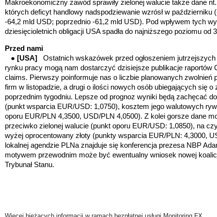
Makroekonomiczny zawód sprawiły zielonej walucie także dane nt.
których deficyt handlowy nadspodziewanie wzrósł w październiku
-64,2 mld USD; poprzednio -61,2 mld USD). Pod wpływem tych w
dziesięcioletnich obligacji USA spadła do najniższego poziomu od 31
Przed nami
●
[USA]
Ostatnich wskazówek przed ogłoszeniem jutrzejszych
rynku pracy
mogą nam dostarczyć
dzisiejsze publikacje raportów
claims. Pierwszy poinformuje nas o liczbie
planowanych zwolnień 
firm w listopadzie, a drugi o ilości nowych osób ubiegających się o
poprzednim tygodniu. Lepsze od prognoz wyniki
będą zachęcać do 
(punkt wsparcia EUR/USD: 1,0750),
kosztem jego walutowych rywa
oporu EUR/PLN 4,3500, USD/PLN 4,0500). Z kolei
gorsze dane mog
przeciwko zielonej walucie
(punkt oporu EUR/USD: 1,0850)
, na cz
wyżej oprocentowany złoty (punkty wsparcia EUR/PLN: 4,3000, 
lokalnej agendzie PLNa znajduje się konferencja prezesa NBP Adam
motywem przewodnim może być ewentualny wniosek nowej koalicji
Trybunał Stanu.
Więcej bieżących informacji w ramach bezpłatnej usługi Monitoring FX.