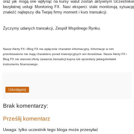
oraz jak mogą one wpłynąć na kursy walut zostań aktywnym Uczestniki
bezpłatnej usługi Monitoring FX. Nasi eksperci stale monitorują sytuac
znaleźć najlepszy dla Twojej firmy moment i kurs transakcji.
Życzymy udanych transakcji, Zespół Wspólnego Rynku.
Nasze Alerty FX i Blog FX ma wyłącznie charakter informacyjny. Informacje w nim
przedstawione nie mają charakteru porad inwestycyjnych ani doradztwa. Nasze Alerty FX i
Blog FX nie stanowi oferty zawarcia transakcji kupna lub sprzedaży jakiegokolwiek
instrumentu finansowego.
Udostępnij
Brak komentarzy:
Prześlij komentarz
Uwaga: tylko uczestnik tego bloga może przesyłać