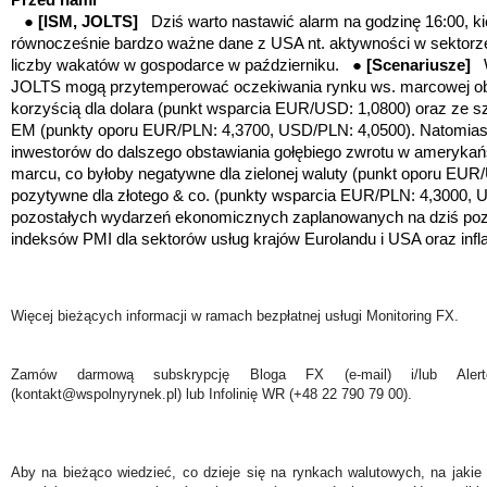
●
[ISM, JOLTS]
Dziś warto nastawić alarm na godzinę 16:00, k
równocześnie bardzo ważne dane z USA nt. aktywności w sektorze 
liczby wakatów w gospodarce w październiku. ●
[Scenariusze]
JOLTS mogą przytemperować oczekiwania rynku ws. marcowej obni
korzyścią dla dolara (punkt wsparcia EUR/USD: 1,0800) oraz ze sz
EM (
punkty oporu EUR/PLN: 4,3700, USD/PLN: 4,0500)
. Natomias
inwestorów do dalszego obstawiania gołębiego zwrotu w amerykańsk
marcu, co byłoby negatywne dla zielonej waluty (punkt oporu EUR
pozytywne dla złotego & co. (
punkty wsparcia EUR/PLN: 4,3000, 
pozostałych wydarzeń ekonomicznych zaplanowanych na dziś pozn
indeksów PMI dla sektorów usług krajów Eurolandu i USA oraz infla
Więcej bieżących informacji w ramach bezpłatnej usługi Monitoring FX.
Zamów darmową subskrypcję Bloga FX (e-mail) i/lub Ale
(kontakt@wspolnyrynek.pl) lub Infolinię WR (+48 22 790 79 00).
Aby na bieżąco wiedzieć, co dzieje się na rynkach walutowych, na jakie