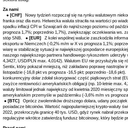
Za nami
●
[CHF
]
Nowy tydzień rozpoczął się na rynku walutowym niekor
franka oraz dla euro. Helwecka waluta straciła na wartości po wi
spadku inflacji CPI w Szwajcarii do najniższego poziomu od paździ
prognoza 1,7%; poprzednio 1,7%), zwiększając oczekiwania ws. 
stóp SNB. ●
[EUR
]
Z kolei wspólnej walucie zaszkodziła infor
eksportu w Niemczech (-0,2% m/m w X vs prognoza 1,1%; poprzedn
wiarę w stabilizację sytuacji w największej gospodarce europejski
naszego największego partnera handlowego rykoszetem uderzyły
4,3427, USD/PLN max. 4,0142). Walutom EU nie przysłużyła się ró
Sentix, który pokazał mniejszą, niż zakładano poprawę nastrojów i
listopadzie (-16,8 pkt vs prognoza -16,5 pkt; poprzednio -18,6 pkt)
konkurencyjny dolar zdołał skorygować część piątkowych strat (E
zwyżce rentowności amerykańskich obligacji (np. 10-letnie max. 4,
waluty limitował jednak największy od kwietnia 2020 miesięczny 
amerykańskim przemyśle w październiku (-3,6% m/m vs prognoza
●
[BTC
]
Oprócz zwolenników droższego dolara, udany początek
posiadacze bitcoinów. Wartość najpopularniejszej krypto-waluty św
2022, przekroczyła granicę 40 tys. USD, gdyż rynek nabrał przek
regulacyjne wkrótce zatwierdzą fundusz bitcoinowy, który będzie 
Przed nami