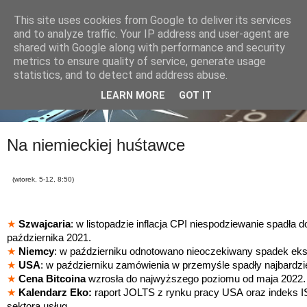
This site uses cookies from Google to deliver its services
and to analyze traffic. Your IP address and user-agent are
shared with Google along with performance and security
metrics to ensure quality of service, generate usage
statistics, and to detect and address abuse.
LEARN MORE
GOT IT
Na niemieckiej huśtawce
(wtorek, 5-12, 8:50)
★
Szwajcaria
: w listopadzie inflacja CPI niespodziewanie spadła
października 2021.
★
Niemcy
: w październiku odnotowano nieoczekiwany spadek eks
★
USA
: w październiku zamówienia w przemyśle spadły najbardzie
★
Cena
Bitcoina
wzrosła do najwyższego poziomu od maja 2022.
★
Kalendarz Eko:
raport JOLTS z rynku pracy USA oraz indeks 
sektora usług.