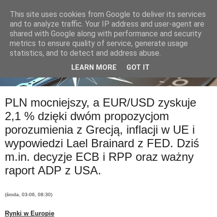
This site uses cookies from Google to deliver its services
and to analyze traffic. Your IP address and user-agent are
shared with Google along with performance and security
metrics to ensure quality of service, generate usage
statistics, and to detect and address abuse.
LEARN MORE
GOT IT
PLN mocniejszy, a EUR/USD zyskuje
2,1 % dzięki dwóm propozycjom
porozumienia z Grecją, inflacji w UE i
wypowiedzi Lael Brainard z FED. Dziś
m.in. decyzje ECB i RPP oraz ważny
raport ADP z USA.
(środa, 03-06, 08:30)
Rynki w Europie