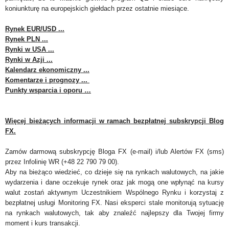
koniunkturę na europejskich giełdach przez ostatnie miesiące.
Rynek EUR/USD ...
Rynek PLN ...
Rynki w USA ...
Rynki w Azji ...
Kalendarz ekonomiczny ...
Komentarze i prognozy ...
Punkty wsparcia i oporu …
Więcej bieżących informacji w ramach bezpłatnej subskrypcji Blog
FX.
Zamów darmową subskrypcję Bloga FX (e-mail) i/lub Alertów FX (sms)
przez Infolinię WR (+48 22 790 79 00).
Aby na bieżąco wiedzieć, co dzieje się na rynkach walutowych, na jakie
wydarzenia i dane oczekuje rynek oraz jak mogą one wpłynąć na kursy
walut zostań aktywnym Uczestnikiem Wspólnego Rynku i korzystaj z
bezpłatnej usługi Monitoring FX. Nasi eksperci stale monitorują sytuację
na rynkach walutowych, tak aby znaleźć najlepszy dla Twojej firmy
moment i kurs transakcji.