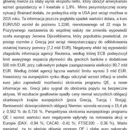
głównej mierze za słaby wynik eksportu netto, który obniżył amerykański
wzrost gospodarczy w I kwartale o 1,9%. Mimo pesymistycznej oceny
sytuacji Brainard dodała, że podwyżka stóp w USA jest wciąż możliwa w
2015 roku. Ta informacja jeszcze pogłębiła spadek wartości dolara, a kurs
EUR/USD wzrósł do poziomu 1,1190, nienotowanego od 22 maja br.
Pozytywnego nastawienia do wspólnej waluty nie zmieniła wypowiedź
szefa eurogrupy Jeroena Dijsselbloema, który popołudniu powiedział, że
postęp rozmów z Grecją jest wciąż niewystarczający do odblokowania
ostatniej transzy pomocy (7,2 mld EUR). Negatywny efekt tej wypowiedzi
złagodziła informacja agencji Reutersa, według której ECB podwyższył
limit awaryjnego wsparcia płynności dla greckich banków o dodatkowe
500 mln EUR, przy całkowitym pułapie zaangażowania wielkości 80,7 mld
EUR. Według źródeł agencji łączna wartość limitu wynosi 3 mld EUR.
Inwestorzy na europejskim rynku długu odczytali wzrost inflacji w strefie
euro jako zapowiedź możliwości skrócenia programu QE, a nowe
informacje ws. Grecji jako sygnał do obniżenia popytu na bezpieczne
aktywa. W rezultacie gwałtownie spadły ceny niemal wszystkich obligacji
skarbowych krajów europejskich (poza Grecją, Turcją i Rosją).
Rentowność dziesięcioletnich obligacji Niemiec wzrosła wczoraj o 15,4 pb
z 0,562 % do 0,716 %. Perspektywa skrócenia europejskiego programu
QE i wzrost wartości euro negatywnie wpłynęły na notowania akcji w
Europie (DAX: -0,94 %; CAC40: -0,41 %; FTSE100: - 0,36 %). Warto
pamiętać, że to właśnie głównie program QE i słabe euro nakręcały