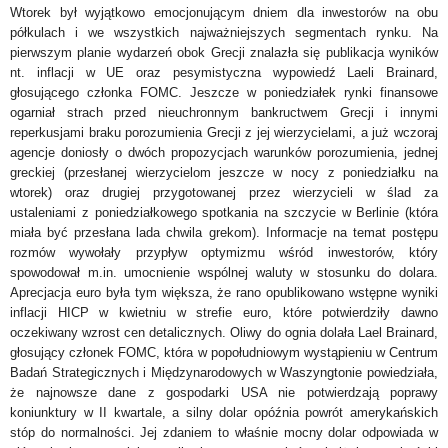
Wtorek był wyjątkowo emocjonującym dniem dla inwestorów na obu
półkulach i we wszystkich najważniejszych segmentach rynku. Na
pierwszym planie wydarzeń obok Grecji znalazła się publikacja wyników
nt. inflacji w UE oraz pesymistyczna wypowiedź Laeli Brainard,
głosującego członka FOMC. Jeszcze w poniedziałek rynki finansowe
ogarniał strach przed nieuchronnym bankructwem Grecji i innymi
reperkusjami braku porozumienia Grecji z jej wierzycielami, a już wczoraj
agencje doniosły o dwóch propozycjach warunków porozumienia, jednej
greckiej (przesłanej wierzycielom jeszcze w nocy z poniedziałku na
wtorek) oraz drugiej przygotowanej przez wierzycieli w ślad za
ustaleniami z poniedziałkowego spotkania na szczycie w Berlinie (która
miała być przesłana lada chwila grekom). Informacje na temat postępu
rozmów wywołały przypływ optymizmu wśród inwestorów, który
spowodował m.in. umocnienie wspólnej waluty w stosunku do dolara.
Aprecjacja euro była tym większa, że rano opublikowano wstępne wyniki
inflacji HICP w kwietniu w strefie euro, które potwierdziły dawno
oczekiwany wzrost cen detalicznych. Oliwy do ognia dolała Lael Brainard,
głosujący członek FOMC, która w popołudniowym wystąpieniu w Centrum
Badań Strategicznych i Międzynarodowych w Waszyngtonie powiedziała,
że najnowsze dane z gospodarki USA nie potwierdzają poprawy
koniunktury w II kwartale, a silny dolar opóźnia powrót amerykańskich
stóp do normalności. Jej zdaniem to właśnie mocny dolar odpowiada w