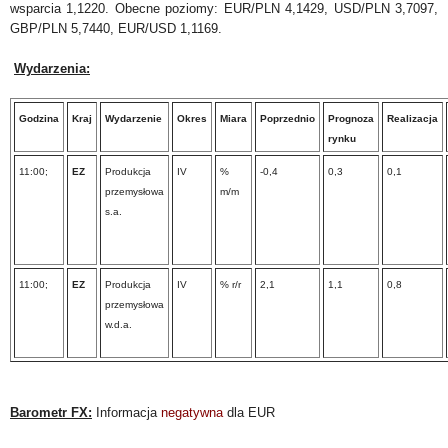
wsparcia 1,1220. Obecne poziomy: EUR/PLN 4,1429, USD/PLN 3,7097,
GBP/PLN 5,7440, EUR/USD 1,1169.
Wydarzenia:
Godzina
Kraj
Wydarzenie
Okres
Miara
Poprzednio
Prognoza
Realizacja
rynku
11:00;
EZ
Produkcja
IV
%
-0,4
0,3
0,1
przemysłowa
m/m
s.a.
11:00;
EZ
Produkcja
IV
% r/r
2,1
1,1
0,8
przemysłowa
w.d.a.
Barometr FX:
Informacja
negatywna
dla EUR