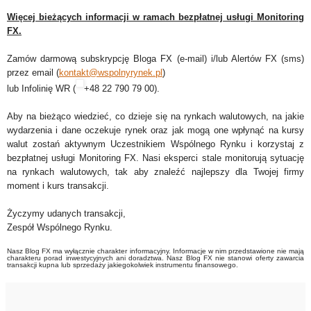
Więcej bieżących informacji w ramach bezpłatnej usługi Monitoring
FX.
Zamów darmową subskrypcję Bloga FX (e-mail) i/lub Alertów FX (sms)
przez email (
kontakt@wspolnyrynek.pl
)
lub Infolinię WR (
+48 22 790 79 00
).
Aby na bieżąco wiedzieć, co dzieje się na rynkach walutowych, na jakie
wydarzenia i dane oczekuje rynek oraz jak mogą one wpłynąć na kursy
walut zostań aktywnym Uczestnikiem Wspólnego Rynku i korzystaj z
bezpłatnej usługi Monitoring FX. Nasi eksperci stale monitorują sytuację
na rynkach walutowych, tak aby znaleźć najlepszy dla Twojej firmy
moment i kurs transakcji.
Życzymy udanych transakcji,
Zespół Wspólnego Rynku.
Nasz Blog FX ma wyłącznie charakter informacyjny. Informacje w nim przedstawione nie mają
charakteru porad inwestycyjnych ani doradztwa. Nasz Blog FX nie stanowi oferty zawarcia
transakcji kupna lub sprzedaży jakiegokolwiek instrumentu finansowego.