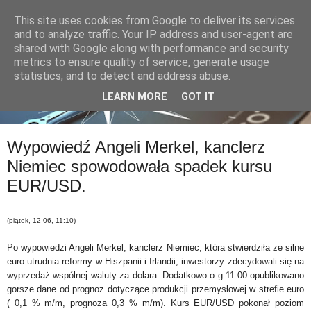
This site uses cookies from Google to deliver its services
and to analyze traffic. Your IP address and user-agent are
shared with Google along with performance and security
metrics to ensure quality of service, generate usage
statistics, and to detect and address abuse.
LEARN MORE
GOT IT
Wypowiedź Angeli Merkel, kanclerz
Niemiec spowodowała spadek kursu
EUR/USD.
(piątek, 12-06, 11:10)
Po wypowiedzi Angeli Merkel, kanclerz Niemiec, która stwierdziła ze silne
euro utrudnia reformy w Hiszpanii i Irlandii, inwestorzy zdecydowali się na
wyprzedaż wspólnej waluty za dolara. Dodatkowo o g.11.00 opublikowano
gorsze dane od prognoz dotyczące produkcji przemysłowej w strefie euro
( 0,1 % m/m, prognoza 0,3 % m/m). Kurs EUR/USD pokonał poziom