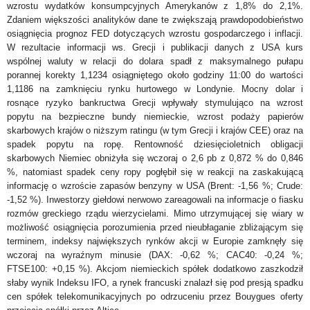
wzrostu wydatków konsumpcyjnych Amerykanów z 1,8% do 2,1%.
Zdaniem większości analityków dane te zwiększają prawdopodobieństwo
osiągnięcia prognoz FED dotyczących wzrostu gospodarczego i inflacji.
W rezultacie informacji ws. Grecji i publikacji danych z USA kurs
wspólnej waluty w relacji do dolara spadł z maksymalnego pułapu
porannej korekty 1,1234 osiągniętego około godziny 11:00 do wartości
1,1186 na zamknięciu rynku hurtowego w Londynie. Mocny dolar i
rosnące ryzyko bankructwa Grecji wpływały stymulująco na wzrost
popytu na bezpieczne bundy niemieckie, wzrost podaży papierów
skarbowych krajów o niższym ratingu (w tym Grecji i krajów CEE) oraz na
spadek popytu na ropę. Rentowność dziesięcioletnich obligacji
skarbowych Niemiec obniżyła się wczoraj o 2,6 pb z 0,872 % do 0,846
%, natomiast spadek ceny ropy pogłębił się w reakcji na zaskakującą
informację o wzroście zapasów benzyny w USA (Brent: -1,56 %; Crude:
-1,52 %). Inwestorzy giełdowi nerwowo zareagowali na informacje o fiasku
rozmów greckiego rządu wierzycielami. Mimo utrzymującej się wiary w
możliwość osiągnięcia porozumienia przed nieubłaganie zbliżającym się
terminem, indeksy największych rynków akcji w Europie zamknęły się
wczoraj na wyraźnym minusie (DAX: -0,62 %; CAC40: -0,24 %;
FTSE100: +0,15 %). Akcjom niemieckich spółek dodatkowo zaszkodził
słaby wynik Indeksu IFO, a rynek francuski znalazł się pod presją spadku
cen spółek telekomunikacyjnych po odrzuceniu przez Bouygues oferty