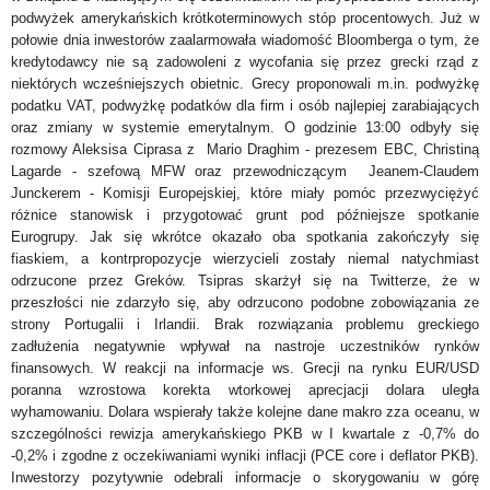
podwyżek amerykańskich krótkoterminowych stóp procentowych. Już w
połowie dnia inwestorów zaalarmowała wiadomość Bloomberga o tym, że
kredytodawcy nie są zadowoleni z wycofania się przez grecki rząd z
niektórych wcześniejszych obietnic. Grecy proponowali m.in. podwyżkę
podatku VAT, podwyżkę podatków dla firm i osób najlepiej zarabiających
oraz zmiany w systemie emerytalnym. O godzinie 13:00 odbyły się
rozmowy Aleksisa Ciprasa z Mario Draghim - prezesem EBC, Christiną
Lagarde - szefową MFW oraz przewodniczącym Jeanem-Claudem
Junckerem - Komisji Europejskiej, które miały pomóc przezwyciężyć
różnice stanowisk i przygotować grunt pod późniejsze spotkanie
Eurogrupy. Jak się wkrótce okazało oba spotkania zakończyły się
fiaskiem, a kontrpropozycje wierzycieli zostały niemal natychmiast
odrzucone przez Greków. Tsipras skarżył się na Twitterze, że w
przeszłości nie zdarzyło się, aby odrzucono podobne zobowiązania ze
strony Portugalii i Irlandii. Brak rozwiązania problemu greckiego
zadłużenia negatywnie wpływał na nastroje uczestników rynków
finansowych. W reakcji na informacje ws. Grecji na rynku EUR/USD
poranna wzrostowa korekta wtorkowej aprecjacji dolara uległa
wyhamowaniu. Dolara wspierały także kolejne dane makro zza oceanu, w
szczególności rewizja amerykańskiego PKB w I kwartale z -0,7% do
-0,2% i zgodne z oczekiwaniami wyniki inflacji (PCE core i deflator PKB).
Inwestorzy pozytywnie odebrali informacje o skorygowaniu w górę