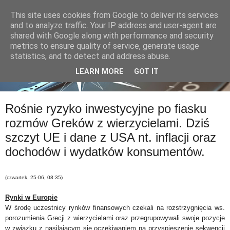
This site uses cookies from Google to deliver its services
and to analyze traffic. Your IP address and user-agent are
shared with Google along with performance and security
metrics to ensure quality of service, generate usage
statistics, and to detect and address abuse.
LEARN MORE
GOT IT
Rośnie ryzyko inwestycyjne po fiasku
rozmów Greków z wierzycielami. Dziś
szczyt UE i dane z USA nt. inflacji oraz
dochodów i wydatków konsumentów.
(czwartek, 25-06, 08:35)
Rynki w Europie
W środę uczestnicy rynków finansowych czekali na rozstrzygnięcia ws.
porozumienia Grecji z wierzycielami oraz przegrupowywali swoje pozycje
w związku z nasilającym się oczekiwaniem na przyspieszenie sekwencji