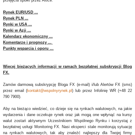
przejęcia spółki przez Altice.
Rynek EUR/USD ...
Rynek PLN ...
Rynki w USA ...
Rynki w Azji ...
Kalendarz ekonomiczny ...
Komentarze i prognozy ...
Punkty wsparcia i oporu …
Więcej bieżących informacji w ramach bezpłatnej subskrypcji Blog
FX.
Zamów darmową subskrypcję Bloga FX (e-mail) i/lub Alertów FX (sms)
przez email (
kontakt@wspolnyrynek.pl
) lub przez Infolinię WR (+48 22
790 7900).
Aby na bieżąco wiedzieć, co dzieje się na rynkach walutowych, na jakie
wydarzenia i dane oczekuje rynek oraz jak mogą one wpłynąć na kursy
walut zostań aktywnym Uczestnikiem Wspólnego Rynku i korzystaj z
bezpłatnej usługi Monitoring FX. Nasi eksperci stale monitorują sytuację
na rynkach walutowych, tak aby znaleźć najlepszy dla Twojej firmy