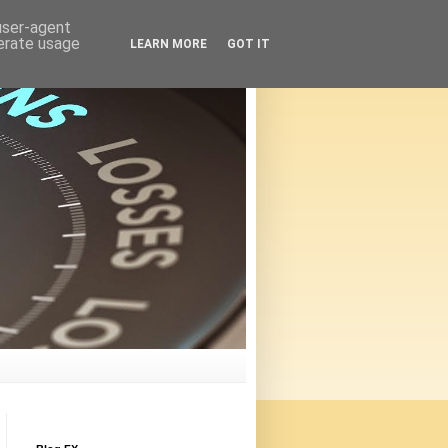
 user-agent
nerate usage
LEARN MORE
GOT IT