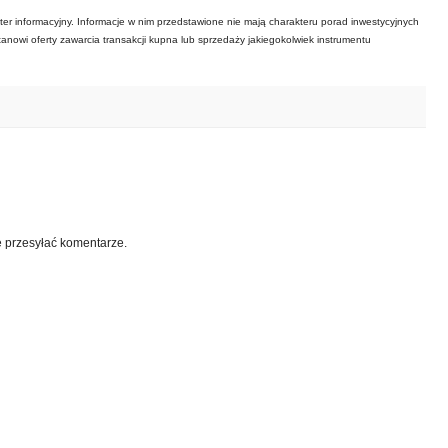
ter informacyjny. Informacje w nim przedstawione nie mają charakteru porad inwestycyjnych
tanowi oferty zawarcia transakcji kupna lub sprzedaży jakiegokolwiek instrumentu
e przesyłać komentarze.