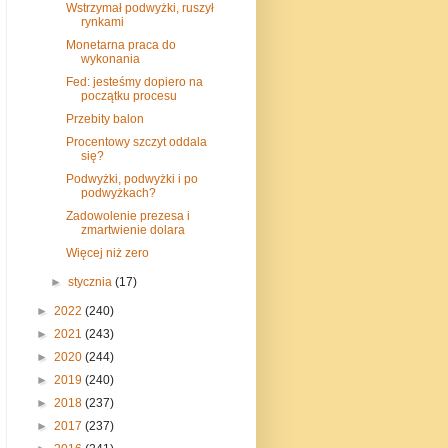
Wstrzymał podwyżki, ruszył
rynkami
Monetarna praca do
wykonania
Fed: jesteśmy dopiero na
początku procesu
Przebity balon
Procentowy szczyt oddala
się?
Podwyżki, podwyżki i po
podwyżkach?
Zadowolenie prezesa i
zmartwienie dolara
Więcej niż zero
►
stycznia
(17)
►
2022
(240)
►
2021
(243)
►
2020
(244)
►
2019
(240)
►
2018
(237)
►
2017
(237)