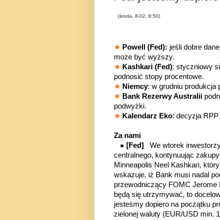
(środa, 8-02, 8:50)
★
Powell (Fed):
jeśli dobre dan
może być wyższy.
★
Kashkari (Fed)
: styczniowy s
podnosić stopy procentowe.
★
Niemcy
: w grudniu produkcja
★
Bank Rezerwy Australii
podn
podwyżki
.
★
Kalendarz Eko
: decyzja RPP 
Z
a nami
●
[Fed]
We wtorek inwestorzy
centralnego, kontynuując zakupy 
Minneapolis Neel Kashkari, któr
wskazuje, iż Bank musi nadal p
przewodniczący FOMC Jerome Pow
będą się utrzymywać, to docelo
jesteśmy dopiero na początku pr
zielonej waluty (EUR/USD min. 1,