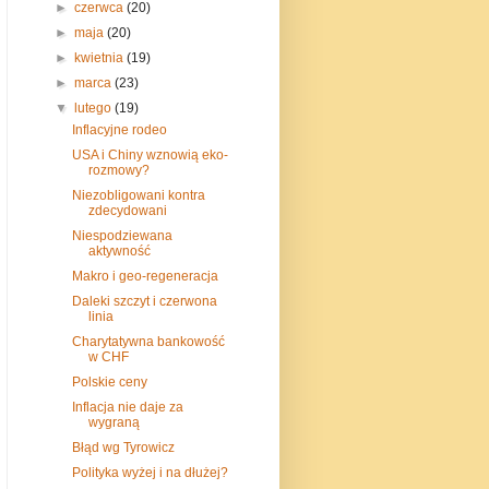
►
czerwca
(20)
►
maja
(20)
►
kwietnia
(19)
►
marca
(23)
▼
lutego
(19)
Inflacyjne rodeo
USA i Chiny wznowią eko-
rozmowy?
Niezobligowani kontra
zdecydowani
Niespodziewana
aktywność
Makro i geo-regeneracja
Daleki szczyt i czerwona
linia
Charytatywna bankowość
w CHF
Polskie ceny
Inflacja nie daje za
wygraną
Błąd wg Tyrowicz
Polityka wyżej i na dłużej?