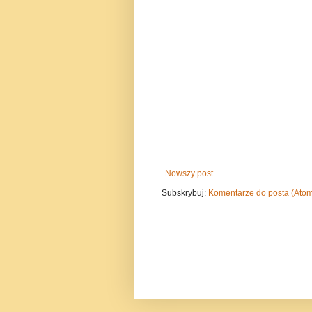
Nowszy post
Subskrybuj:
Komentarze do posta (Ato