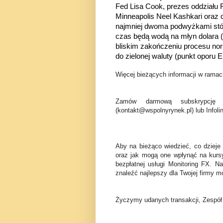
Fed Lisa Cook, prezes oddziału 
Minneapolis Neel Kashkari oraz 
najmniej dwoma podwyżkami stóp
czas będą wodą na młyn dolara 
bliskim zakończeniu procesu no
do zielonej waluty (punkt oporu
Więcej bieżących informacji w ramach
Zamów darmową subskrypcję 
(kontakt@wspolnyrynek.pl) lub Infoli
Aby na bieżąco wiedzieć, co dzieje
oraz jak mogą one wpłynąć na kurs
bezpłatnej usługi Monitoring FX. N
znaleźć najlepszy dla Twojej firmy mo
Życzymy udanych transakcji, Zespó