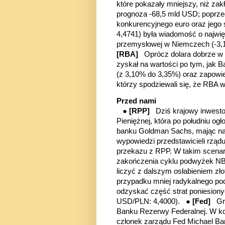
które pokazały mniejszy, niż za
prognoza -68,5 mld USD; poprz
konkurencyjnego euro oraz jeg
4,4741) była wiadomość o najwi
przemysłowej w Niemczech (-3,
[RBA]
Oprócz dolara dobrze w G
zyskał na wartości po tym, jak B
(z 3,10% do 3,35%) oraz zapowie
którzy spodziewali się, że RBA w
Przed nami
●
[RPP]
Dziś krajowy inwesto
Pieniężnej, która po południu og
banku Goldman Sachs, mając na 
wypowiedzi przedstawicieli rządu
przekazu z RPP. W takim scena
zakończenia cyklu podwyżek NBP
liczyć z dalszym osłabieniem z
przypadku mniej radykalnego pod
odzyskać część strat poniesion
USD/PLN: 4,4000). ●
[Fed]
Gr
Banku Rezerwy Federalnej. W ko
członek zarządu Fed Michael Ba