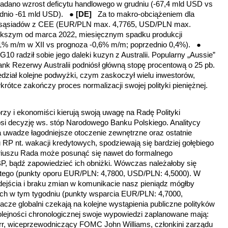
kładano wzrost deficytu handlowego w grudniu (-67,4 mld USD vs
ednio -61 mld USD). ●
[DE]
Za to makro-obciążeniem dla
o sąsiadów z CEE (EUR/PLN max. 4,7765, USD/PLN max.
ększym od marca 2022, miesięcznym spadku produkcji
1% m/m w XII vs prognoza -0,6% m/m; poprzednio 0,4%). ●
10 radził sobie jego daleki kuzyn z Australii. Popularny „Aussie”
ank Rezerwy Australii podniósł główną stopę procentową o 25 pb.
dział kolejne podwyżki, czym zaskoczył wielu inwestorów,
krótce zakończy proces normalizacji swojej polityki pieniężnej.
rzy i ekonomiści kierują swoją uwagę na Radę Polityki
łosi decyzję ws. stóp Narodowego Banku Polskiego. Analitycy
uwadze łagodniejsze otoczenie zewnętrzne oraz ostatnie
 RP nt. wakacji kredytowych, spodziewają się bardziej gołębiego
riuszu Rada może posunąć się nawet do formalnego
, bądź zapowiedzieć ich obniżki. Wówczas należałoby się
łotego (punkty oporu EUR/PLN: 4,7800, USD/PLN: 4,5000). W
ejścia i braku zmian w komunikacie nasz pieniądz mógłby
ych w tym tygodniu (punkty wsparcia EUR/PLN: 4,7000,
acze globalni czekają na kolejne wystąpienia publiczne polityków
lejności chronologicznej swoje wypowiedzi zaplanowane mają:
rr, wiceprzewodniczący FOMC John Williams, członkini zarządu