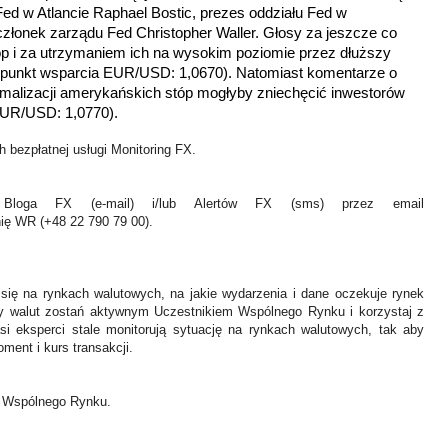
Fed w Atlancie Raphael Bostic, prezes oddziału Fed w
członek zarządu Fed Christopher Waller. Głosy za jeszcze co
 i za utrzymaniem ich na wysokim poziomie przez dłuższy
(punkt wsparcia EUR/USD: 1,0670). Natomiast komentarze o
rmalizacji amerykańskich stóp mogłyby zniechęcić inwestorów
 EUR/USD: 1,0770).
 bezpłatnej usługi Monitoring FX.
Bloga FX (e-mail) i/lub Alertów FX (sms) przez email
nię WR (+48 22 790 79 00).
 się na rynkach walutowych, na jakie wydarzenia i dane oczekuje rynek
y walut zostań aktywnym Uczestnikiem Wspólnego Rynku i korzystaj z
asi eksperci stale monitorują sytuację na rynkach walutowych, tak aby
ment i kurs transakcji.
ł Wspólnego Rynku.