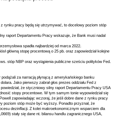
e z rynku pracy będą się utrzymywać, to docelowy poziom stóp
ilny raport Departamentu Pracy wskazuje, że Bank musi nadal
 przemysłowa spadła najbardziej od marca 2022.
iósł główną stopę procentową o 25 pb. oraz zapowiedział kolejne
ws. stóp NBP oraz wystąpienia publiczne sześciu polityków Fed.
 podążali za narracją płynącą z amerykańskiego banku
dolara. Jako pierwszy zabrał głos prezes oddziału Fed z
y powiedział, że styczniowy silny raport Departamentu Pracy USA
odnosić stopy procentowe. W tym samym tonie wypowiedział się
ell zapowiadając wczoraj, że jeśli dobre dane z rynku pracy
wy poziom stóp może być wyższy. Ponadto przyznał, że
ocesu dezinflacji. Z kolei makroekonomicznym wsparciem dla
0669) stały się dane nt. bilansu handlu zagranicznego USA,