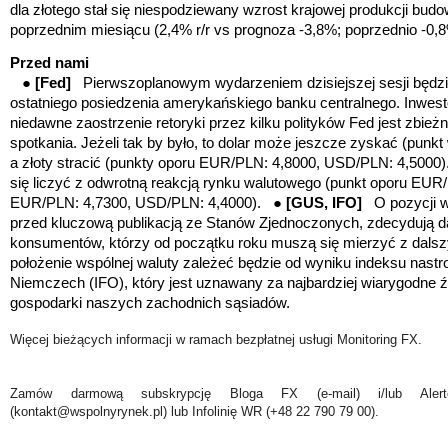
dla złotego stał się niespodziewany wzrost krajowej produkcji bu
poprzednim miesiącu (2,4% r/r vs prognoza -3,8%; poprzednio -0,8
Przed nami
●
[Fed]
Pierwszoplanowym wydarzeniem dzisiejszej sesji będzie
ostatniego posiedzenia amerykańskiego banku centralnego. Inwes
niedawne zaostrzenie retoryki przez kilku polityków Fed jest zbież
spotkania. Jeżeli tak by było, to dolar może jeszcze zyskać (pun
a złoty stracić (
punkty oporu EUR/PLN: 4,8000, USD/PLN: 4,5000)
się liczyć z odwrotną reakcją rynku walutowego (punkt oporu EUR
EUR/PLN: 4,7300, USD/PLN: 4,4000). ●
[GUS, IFO]
O pozycji 
przed kluczową publikacją ze Stanów Zjednoczonych, zdecydują da
konsumentów, którzy od początku roku muszą się mierzyć z dalszym
położenie wspólnej waluty zależeć będzie od wyniku indeksu nast
Niemczech (IFO), który jest uznawany za najbardziej wiarygodne źr
gospodarki naszych zachodnich sąsiadów.
Więcej bieżących informacji w ramach bezpłatnej usługi Monitoring FX.
Zamów darmową subskrypcję Bloga FX (e-mail) i/lub Ale
(kontakt@wspolnyrynek.pl) lub Infolinię WR (+48 22 790 79 00).