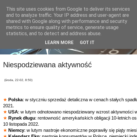
This site uses cookies from Google to deliver its services
and to analyze traffic. Your IP address and user-agent are
shared with Google along with performance and security
metrics to ensure quality of service, generate usage
statistics, and to detect and address abuse.
LEARN MORE
GOT IT
Niespodziewana aktywność
(środa, 22-02, 8:50)
★
Polska
: w styczniu sprzedaż detaliczna w cenach stałych spadł
2021.
★
USA
: w lutym odnotowano niespodziewany wzrost aktywności w
★
Rynek długu
: rentowność amerykańskich obligacji 10-letnich 
10 listopada 2022.
★
Niemcy
: w lutym nastroje ekonomiczne poprawiły się piąty mies
★
Kalendarz Eko
: nastroje konsumentów w Polsce, niemiecki ind