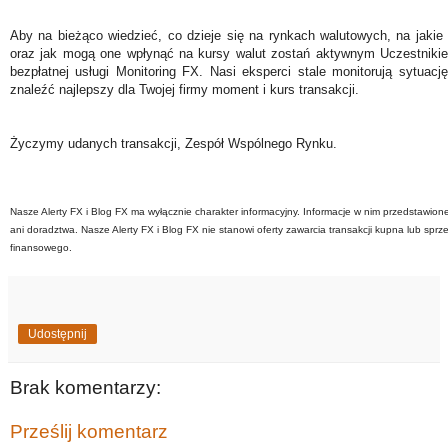
Aby na bieżąco wiedzieć, co dzieje się na rynkach walutowych, na jakie
oraz jak mogą one wpłynąć na kursy walut zostań aktywnym Uczestniki
bezpłatnej usługi Monitoring FX. Nasi eksperci stale monitorują sytuac
znaleźć najlepszy dla Twojej firmy moment i kurs transakcji.
Życzymy udanych transakcji, Zespół Wspólnego Rynku.
Nasze Alerty FX i Blog FX ma wyłącznie charakter informacyjny. Informacje w nim przedstawion
ani doradztwa. Nasze Alerty FX i Blog FX nie stanowi oferty zawarcia transakcji kupna lub sprz
finansowego.
Udostępnij
Brak komentarzy:
Prześlij komentarz