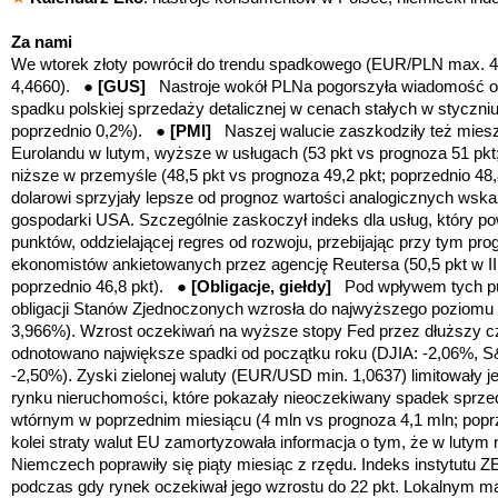
Z
a nami
We wtorek złoty powrócił do trendu spadkowego (EUR/PLN max. 
4,4660). ●
[GUS]
Nastroje wokół PLNa pogorszyła wiadomość o
spadku polskiej sprzedaży detalicznej w cenach stałych w styczniu
poprzednio 0,2%). ●
[PMI]
Naszej walucie zaszkodziły też mies
Eurolandu w lutym, wyższe w usługach (53 pkt vs prognoza 51 pkt; 
niższe w przemyśle (48,5 pkt vs prognoza 49,2 pkt; poprzednio 48
dolarowi sprzyjały lepsze od prognoz wartości analogicznych wsk
gospodarki USA. Szczególnie zaskoczył indeks dla usług, który po
punktów, oddzielającej regres od rozwoju, przebijając przy tym pr
ekonomistów ankietowanych przez agencję Reutersa (50,5 pkt w II 
poprzednio 46,8 pkt).
●
[Obligacje, giełdy]
Pod wpływem tych pub
obligacji Stanów Zjednoczonych wzrosła do najwyższego poziomu 
3,966%). Wzrost oczekiwań na wyższe stopy Fed przez dłuższy cza
odnotowano największe spadki od początku roku (DJIA: -2,06%, S
-2,50%). Zyski zielonej waluty (EUR/USD min. 1,0637) limitowały
rynku nieruchomości, które pokazały nieoczekiwany spadek sprz
wtórnym w poprzednim miesiącu (4 mln vs prognoza 4,1 mln; pop
kolei straty walut EU zamortyzowała informacja o tym, że w lutym
Niemczech poprawiły się piąty miesiąc z rzędu. Indeks instytutu ZE
podczas gdy rynek oczekiwał jego wzrostu do 22 pkt. Lokalnym