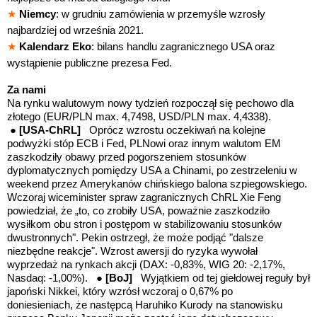
★
Niemcy
: w grudniu zamówienia w przemyśle wzrosły
najbardziej od września 2021.
★
Kalendarz Eko
: bilans handlu zagranicznego USA oraz
wystąpienie publiczne prezesa Fed.
Za nami
Na rynku walutowym nowy tydzień rozpoczął się pechowo dla
złotego (EUR/PLN max. 4,7498, USD/PLN max. 4,4338).
●
[USA-ChRL]
Oprócz wzrostu oczekiwań na kolejne
podwyżki stóp ECB i Fed, PLNowi oraz innym walutom EM
zaszkodziły obawy przed pogorszeniem stosunków
dyplomatycznych pomiędzy USA a Chinami, po zestrzeleniu w
weekend przez Amerykanów chińskiego balona szpiegowskiego.
Wczoraj wiceminister spraw zagranicznych ChRL Xie Feng
powiedział, że „to, co zrobiły USA, poważnie zaszkodziło
wysiłkom obu stron i postępom w stabilizowaniu stosunków
dwustronnych". Pekin ostrzegł, że może podjąć "dalsze
niezbędne reakcje". Wzrost awersji do ryzyka wywołał
wyprzedaż na rynkach akcji (DAX: -0,83%, WIG 20: -2,17%,
Nasdaq: -1,00%). ●
[BoJ]
Wyjątkiem od tej giełdowej reguły był
japoński Nikkei, który wzrósł wczoraj o 0,67% po
doniesieniach, że następcą Haruhiko Kurody na stanowisku