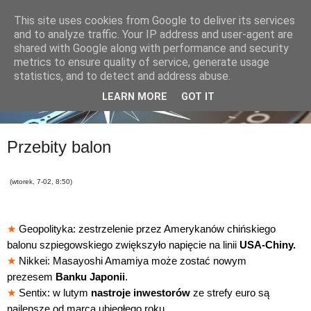
This site uses cookies from Google to deliver its services
and to analyze traffic. Your IP address and user-agent are
shared with Google along with performance and security
metrics to ensure quality of service, generate usage
statistics, and to detect and address abuse.
LEARN MORE
GOT IT
Przebity balon
(wtorek, 7-02, 8:50)
★
Geopolityka: zestrzelenie przez Amerykanów chińskiego
balonu szpiegowskiego zwiększyło napięcie na linii
USA-Chiny.
★
Nikkei: Masayoshi Amamiya może zostać nowym
prezesem
Banku Japonii
.
★
Sentix: w lutym
nastroje inwestorów
ze strefy euro są
najlepsze od marca ubiegłego roku.