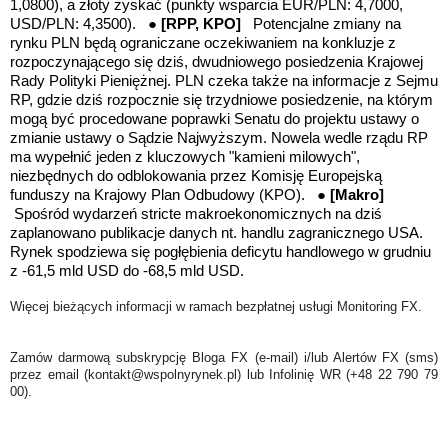
1,0800), a złoty zyskać (punkty wsparcia EUR/PLN: 4,7000,
USD/PLN: 4,3500). ●
[RPP, KPO]
Potencjalne zmiany na
rynku PLN będą ograniczane oczekiwaniem na konkluzje z
rozpoczynającego się dziś, dwudniowego posiedzenia Krajowej
Rady Polityki Pieniężnej. PLN czeka także na informacje z Sejmu
RP, gdzie dziś rozpocznie się trzydniowe posiedzenie, na którym
mogą być procedowane poprawki Senatu do projektu ustawy o
zmianie ustawy o Sądzie Najwyższym. Nowela wedle rządu RP
ma wypełnić jeden z kluczowych "kamieni milowych",
niezbędnych do odblokowania przez Komisję Europejską
funduszy na Krajowy Plan Odbudowy (KPO). ●
[Makro]
Spośród wydarzeń stricte makroekonomicznych na dziś
zaplanowano publikacje danych nt. handlu zagranicznego USA.
Rynek spodziewa się pogłębienia deficytu handlowego w grudniu
z -61,5 mld USD do -68,5 mld USD.
Więcej bieżących informacji w ramach bezpłatnej usługi Monitoring FX.
Zamów darmową subskrypcję Bloga FX (e-mail) i/lub Alertów FX (sms)
przez email (kontakt@wspolnyrynek.pl) lub Infolinię WR (+48 22 790 79
00).