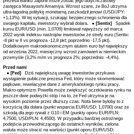
prezesa Banku Japonii może zostać jego dotychczasowy
zastępca Masayoshi Amamiya. Wzrost szans, że BoJ utrzyma
ultra-łagodną politykę monetarną zaszkodził jenowi (USD/JPY:
+1,13%). W tej sytuacji, szukając bezpiecznego schronienia dla
swojego kapitału, inwestorzy wybrali dolara. ●
[Sentix]
Spadek
kursu EUR/USD (min. 1,0709) limitował
najwyższy od marca
2022 wynik indeksu nastrojów inwestorów ze strefy euro (Sentix:
-8 pkt w II vs prognoza -12,8 pkt; poprzednio -17,5 pkt).
Dodatkowym makroekonomicznym atutem euro był największy
od września 2022, miesięczny wzrost zamówień w niemieckim
przemyśle (3,2% m/m vs prognoza 2%; poprzednio: -4,4%).
Przed nami
●
[Fed]
Dziś największą uwagę inwestorów przykuwa
wystąpienie publiczne prezesa Fed, który może skomentować
piątkowe, rewelacyjne dane z amerykańskiego rynku pracy.
Makro-optymizm Powella może zwiększyć oczekiwania rynku na
jeszcze dwie podwyżki stóp i na to, że Fed utrzyma je na
wysokim poziomie przez dłuższy czas. Nota bene byłoby to z
korzyścią dla dolara (punkt wsparcia EUR/USD: 1,0700) oraz ze
szkodą dla jego rywali z G10 i EM (punkty oporu EUR/PLN:
4,7500, USD/PLN: 4,4500). W przypadku bardziej ostrożnego
podejścia przewodniczącego do ostatnich wyników, zielona
waluta może stracić na wartości (punkt oporu EUR/USD: