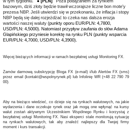
w tym tygodniu.
●
[PLN]
Poza podążaniem za rynkiem
bazowym, dziś złoty będzie trawił wczorajsze liczne bon mote’y
prezesa NBP. Jeśli utwierdzi się w przekonaniu, że inflacja i stopy
NBP będą się dalej rozjeżdżać to czeka nas dalsza erozja
wartości naszej waluty
(punkty oporu EUR/PLN: 4,7800,
USD/PLN: 4,5000). Natomiast przypływ zaufania do słów Adama
Glapińskiego przyniesie korektę na rynku PLN (punkty wsparcia
EUR/PLN: 4,7000, USD/PLN: 4,3900).
Więcej bieżących informacji w ramach bezpłatnej usługi Monitoring FX.
Zamów darmową subskrypcję Bloga FX (e-mail) i/lub Alertów FX (sms)
przez email (kontakt@wspolnyrynek.pl) lub Infolinię WR (+48 22 790 79
00).
Aby na bieżąco wiedzieć, co dzieje się na rynkach walutowych, na jakie
wydarzenia i dane oczekuje rynek oraz jak mogą one wpłynąć na kursy
walut zostań aktywnym Uczestnikiem Wspólnego Rynku i korzystaj z
bezpłatnej usługi Monitoring FX. Nasi eksperci stale monitorują sytuację
na rynkach walutowych, tak aby znaleźć najlepszy dla Twojej firmy
moment i kurs transakcji.