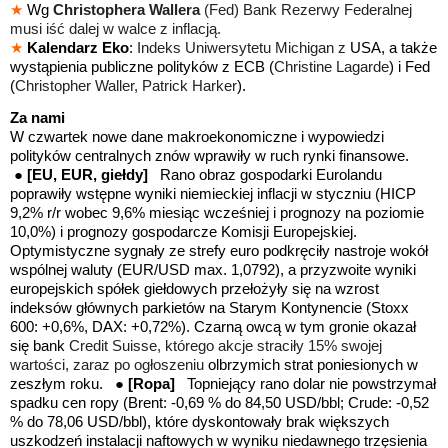
★
Wg
Christophera Wallera
(Fed) Bank Rezerwy Federalnej
musi iść dalej w walce z inflacją.
★
Kalendarz Eko
:
Indeks Uniwersytetu Michigan z
USA, a także
wystąpienia publiczne polityków z ECB (
Christine Lagarde
) i Fed
(
Christopher Waller, Patrick Harker
).
Za nami
W czwartek nowe dane makroekonomiczne i wypowiedzi
polityków centralnych znów wprawiły w ruch rynki finansowe.
●
[EU, EUR, giełdy]
Rano obraz gospodarki Eurolandu
poprawiły wstępne wyniki niemieckiej inflacji w styczniu (HICP
9,2% r/r wobec 9,6% miesiąc wcześniej i prognozy na poziomie
10,0%) i prognozy gospodarcze Komisji Europejskiej.
Optymistyczne sygnały ze
strefy euro
podkręciły nastroje wokół
wspólnej waluty (EUR/USD max. 1,0792), a przyzwoite wyniki
europejskich spółek giełdowych przełożyły się na wzrost
indeksów głównych parkietów na Starym Kontynencie (Stoxx
600: +0,6%, DAX: +0,72%). Czarną owcą w tym gronie okazał
się bank
Credit Suisse, którego akcje straciły 15% swojej
wartości, zaraz po ogłoszeniu
olbrzymich strat poniesionych w
zeszłym roku. ●
[Ropa]
Topniejący rano dolar nie powstrzymał
spadku cen ropy (Brent: -0,69 % do 84,50 USD/bbl; Crude: -0,52
% do 78,06 USD/bbl), które dyskontowały brak większych
uszkodzeń instalacji naftowych w wyniku niedawnego trzęsienia