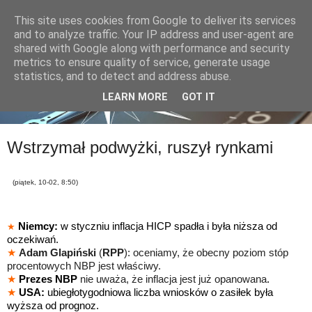
This site uses cookies from Google to deliver its services
and to analyze traffic. Your IP address and user-agent are
shared with Google along with performance and security
metrics to ensure quality of service, generate usage
statistics, and to detect and address abuse.
LEARN MORE
GOT IT
Wstrzymał podwyżki, ruszył rynkami
(piątek, 10-02, 8:50)
Niemcy:
w styczniu inflacja HICP spadła i była niższa od
★
oczekiwań.
★
Adam Glapiński
(
RPP
): oceniamy, że obecny poziom stóp
procentowych NBP jest właściwy.
★
Prezes NBP
nie uważa, że inflacja jest już opanowana
.
★
USA:
ubiegłotygodniowa liczba wniosków o zasiłek była
wyższa od prognoz.