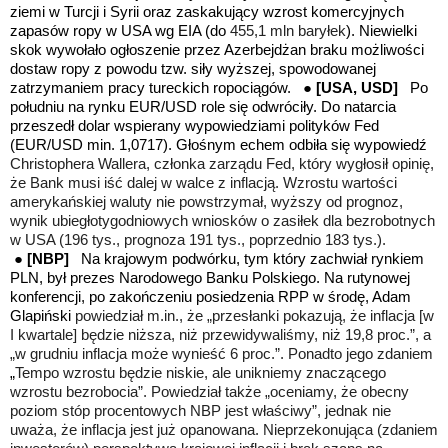
ziemi w Turcji i Syrii oraz zaskakujący wzrost komercyjnych
zapasów ropy w USA wg EIA (do
455,1 mln baryłek
). Niewielki
skok wywołało ogłoszenie przez Azerbejdżan braku możliwości
dostaw ropy z powodu tzw. siły wyższej, spowodowanej
zatrzymaniem pracy tureckich ropociągów.
●
[USA, USD]
Po
południu na rynku EUR/USD role się odwróciły. Do natarcia
przeszedł dolar wspierany wypowiedziami polityków Fed
(EUR/USD min. 1,0717)
. Głośnym echem odbiła się wypowiedź
Christophera Wallera, członka zarządu Fed, który wygłosił opinię,
że Bank musi iść dalej w walce z inflacją. Wzrostu wartości
amerykańskiej waluty nie powstrzymał, wyższy od prognoz,
wynik ubiegłotygodniowych wniosków o zasiłek dla bezrobotnych
w USA (196 tys., prognoza 191 tys., poprzednio 183 tys.).
●
[NBP]
Na krajowym podwórku, tym który zachwiał rynkiem
PLN, był prezes Narodowego Banku Polskiego. Na rutynowej
konferencji, po zakończeniu posiedzenia RPP w środę, Adam
Glapiński
powiedział m.in., że „przesłanki pokazują, że inflacja [w
I kwartale] będzie niższa, niż przewidywaliśmy, niż 19,8 proc.”, a
„w grudniu inflacja może wynieść 6 proc.”. Ponadto jego zdaniem
„
Tempo wzrostu będzie niskie, ale unikniemy znaczącego
wzrostu bezrobocia”. Powiedział także „oceniamy, że obecny
poziom stóp procentowych NBP jest właściwy”, jednak nie
uważa, że inflacja jest już opanowana. Nieprzekonująca (zdaniem