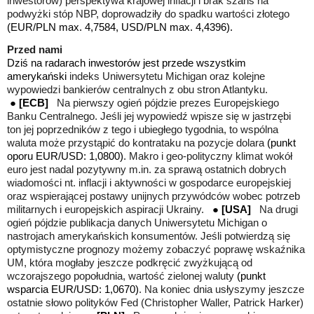
inwestorów) perspektywa krajowej inflacji i brak szans na
podwyżki stóp NBP, doprowadziły do spadku wartości złotego
(EUR/PLN max. 4,7584, USD/PLN max. 4,4396).
Przed nami
Dziś na radarach inwestorów jest przede wszystkim
amerykański
indeks Uniwersytetu Michigan oraz kolejne
wypowiedzi bankierów centralnych z obu stron Atlantyku.
●
[ECB]
Na pierwszy ogień pójdzie prezes Europejskiego
Banku Centralnego. Jeśli jej wypowiedź wpisze się w jastrzębi
ton jej poprzedników z tego i ubiegłego tygodnia, to wspólna
waluta może przystąpić do kontrataku na pozycje dolara
(punkt
oporu EUR/USD: 1,0800)
. Makro i geo-polityczny klimat wokół
euro jest nadal pozytywny m.in. za sprawą ostatnich dobrych
wiadomości nt. inflacji i aktywności w gospodarce europejskiej
oraz wspierającej postawy unijnych przywódców wobec potrzeb
militarnych i europejskich aspiracji Ukrainy.
●
[USA]
Na drugi
ogień pójdzie publikacja danych Uniwersytetu Michigan o
nastrojach amerykańskich konsumentów. Jeśli potwierdzą się
optymistyczne prognozy możemy zobaczyć poprawę wskaźnika
UM, która mogłaby jeszcze podkręcić zwyżkującą od
wczorajszego popołudnia, wartość zielonej waluty
(punkt
wsparcia EUR/USD: 1,0670)
. Na koniec dnia usłyszymy jeszcze
ostatnie słowo polityków Fed (Christopher Waller, Patrick Harker)