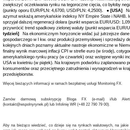
zwiększyć oczekiwania rynku na tegoroczne cięcia, co byłoby neg
(punkty oporu EUR/PLN: 4,6700, USD/PLN: 4,2500). ●
[USA]
Na
azymut wskażą amerykańskie indeksy NY Empire State i NAHB. Ic
sprzyjał dalszej regeneracji dolara (punkt wsparcia EUR/USD: 1,0
przywrócić trend spadkowy zielonej waluty (punkt wsparcia EUR
tydzień]
Na ekonomicznym horyzoncie widać już jutrzejsze dane z
gospodarczego w I kw. oraz produkcji przemysłowej i sprzedaży d
kolejnych dniach poznamy aktualne nastroje ekonomiczne w Niemc
finalny wynik marcowej inflacji CPI w strefie euro (w środę), cotyg
amerykańskiego rynku pracy (w czwartek) oraz wstępne wyniki ind
USA w kwietniu (w piątek). Na krajowym podwórku zaplanowano pub
konsumentów oraz przeciętnego zatrudnienia i wynagrodzeń w kr
przedsiębiorstw.
Więcej bieżących informacji w ramach bezpłatnej usługi Monitoring FX.
Zamów darmową subskrypcję Bloga FX (e-mail) i/lub Ale
(kontakt@wspolnyrynek.pl) lub Infolinię WR (+48 22 790 79 00).
Aby na bieżąco wiedzieć, co dzieje się na rynkach walutowych, na jakie