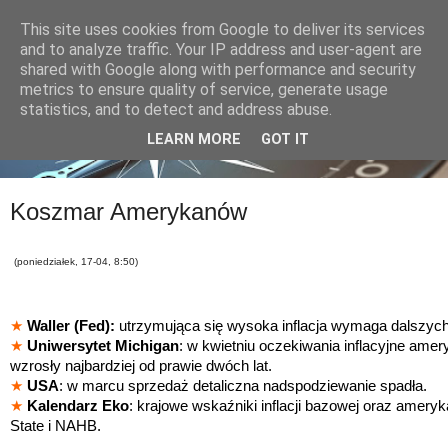
This site uses cookies from Google to deliver its services
and to analyze traffic. Your IP address and user-agent are
shared with Google along with performance and security
metrics to ensure quality of service, generate usage
statistics, and to detect and address abuse.
LEARN MORE
GOT IT
Koszmar Amerykanów
(poniedziałek, 17-04, 8:50)
★
Waller (Fed):
utrzymująca się wysoka inflacja wymaga dalszyc
★
Uniwersytet Michigan
: w kwietniu oczekiwania inflacyjne am
wzrosły najbardziej od prawie dwóch lat.
★
USA
: w marcu sprzedaż detaliczna nadspodziewanie spadła.
★
Kalendarz Eko
: krajowe wskaźniki inflacji bazowej oraz amer
State i NAHB.