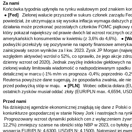
Za nami
Końcówka tygodnia upłynęła na rynku walutowym pod znakiem kor
●
[Fed]
Zielonej walucie przyszedł w sukurs członek zarządu Fed 
powiedział
, że utrzymująca się wysoka inflacja wymaga dalszych
działania może przekonać pozostałych członków FOMC piątkowy r
który pokazał największy od prawie dwóch lat wzrost rocznych oc
amerykańskich konsumentów w kwietniu (z 3,6% do 4,6%). ●
[Wa
podwyżki przełożyły się pozytywnie na raporty finansowe ameryka
zainicjowały sezon wyników za I kw. 2023. Zysk JP Morgan (naj
względem aktywów) wzrósł o 52%, co sprawiło, że jego akcje zdroż
dzienny wzrost od 2020). Jednak zwyżkę indeksów giełdowych na 
zielonej waluty limitowała wiadomość o nadspodziewanym spadku
detalicznej w marcu (-1% m/m vs prognoza -0,4%; poprzednio -0,2
Reutersa powyższe dane sugerują, że gospodarka zwalnia, ale nie
przed podwyżką stóp w maju. ●
[PLN]
Wobec odbicia dolara (E
ostatnich zysków musiał oddać złoty (EUR/PLN max. 4,6594, US
Przed nami
Na dzisiejszej agendzie ekonomicznej znajdują się dane z Polski o 
koniunkturze gospodarczej w stanie Nowy Jork i nastrojach na r
Prognozowany wzrost dynamiki polskich cen z wyłączeniem żywnoś
12,2%) zmniejszy szanse na obniżki stóp NBP w 2023, co byłoby p
wsparcia EUR/PLN: 4,6300, USD/PLN: 4,1500). Natomiast jej ewe