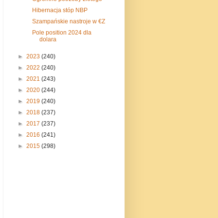
Hibernacja stóp NBP
Szampańskie nastroje w €Z
Pole position 2024 dla
dolara
►
2023
(240)
►
2022
(240)
►
2021
(243)
►
2020
(244)
►
2019
(240)
►
2018
(237)
►
2017
(237)
►
2016
(241)
►
2015
(298)