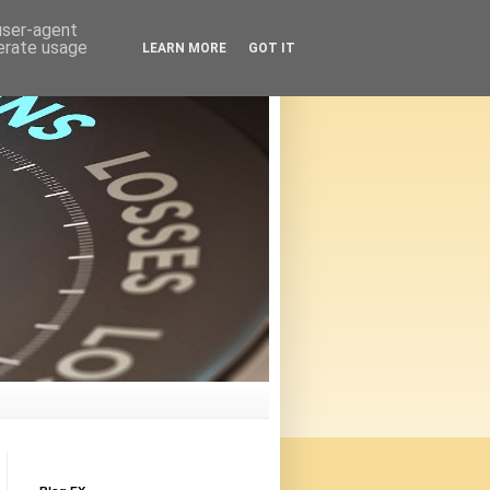
 user-agent
nerate usage
LEARN MORE
GOT IT