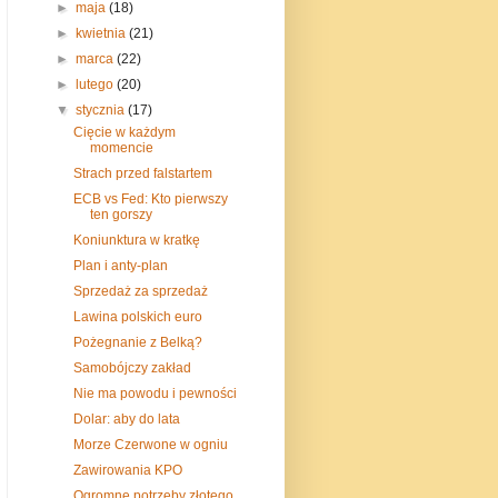
►
maja
(18)
►
kwietnia
(21)
►
marca
(22)
►
lutego
(20)
▼
stycznia
(17)
Cięcie w każdym
momencie
Strach przed falstartem
ECB vs Fed: Kto pierwszy
ten gorszy
Koniunktura w kratkę
Plan i anty-plan
Sprzedaż za sprzedaż
Lawina polskich euro
Pożegnanie z Belką?
Samobójczy zakład
Nie ma powodu i pewności
Dolar: aby do lata
Morze Czerwone w ogniu
Zawirowania KPO
Ogromne potrzeby złotego