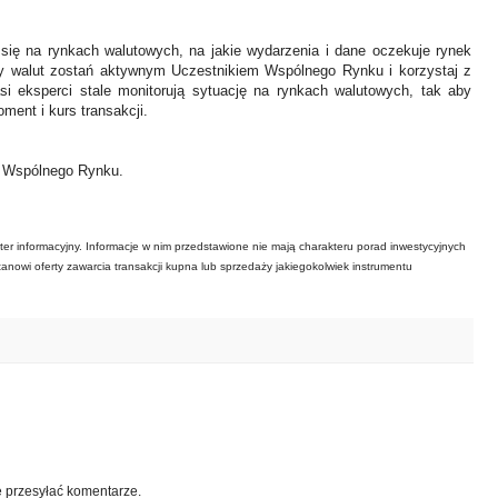
 się na rynkach walutowych, na jakie wydarzenia i dane oczekuje rynek
y walut zostań aktywnym Uczestnikiem Wspólnego Rynku i korzystaj z
asi eksperci stale monitorują sytuację na rynkach walutowych, tak aby
ment i kurs transakcji.
ł Wspólnego Rynku.
ter informacyjny. Informacje w nim przedstawione nie mają charakteru porad inwestycyjnych
tanowi oferty zawarcia transakcji kupna lub sprzedaży jakiegokolwiek instrumentu
e przesyłać komentarze.