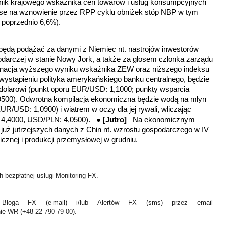
nik krajowego wskaźnika cen towarów i usług konsumpcyjnych
anse na wznowienie przez RPP cyklu obniżek stóp NBP w tym
 poprzednio 6,6%).
 będą podążać za danymi z Niemiec nt. nastrojów inwestorów
odarczej w stanie Nowy Jork, a także za głosem członka zarządu
inacja wyższego wyniku wskaźnika ZEW oraz niższego indeksu
wystąpieniu polityka amerykańskiego banku centralnego, będzie
 dolarowi (punkt oporu EUR/USD: 1,1000; punkty wsparcia
500). Odwrotna kompilacja ekonomiczna będzie wodą na młyn
EUR/USD: 1,0900) i wiatrem w oczy dla jej rywali, wliczając
: 4,4000, USD/PLN: 4,0500). ●
[Jutro]
Na ekonomicznym
 już jutrzejszych danych z Chin nt. wzrostu gospodarczego w IV
icznej i produkcji przemysłowej w grudniu.
 bezpłatnej usługi Monitoring FX.
Bloga FX (e-mail) i/lub Alertów FX (sms) przez email
nię WR (+48 22 790 79 00).