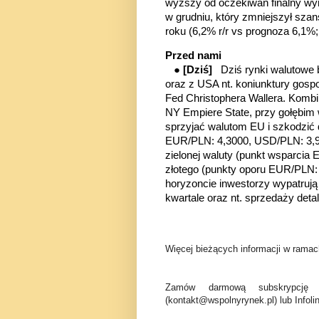
wyższy od oczekiwań finalny wy
w grudniu, który zmniejszył sz
roku (6,2% r/r vs prognoza 6,1%;
Przed nami
●
[Dziś]
Dziś rynki walutowe
oraz z USA nt. koniunktury gosp
Fed Christophera Wallera. Komb
NY Empiere State, przy gołębim 
sprzyjać walutom EU i szkodzić
EUR/PLN: 4,3000, USD/PLN: 3,9
zielonej waluty (punkt wsparcia 
złotego (punkty oporu EUR/PLN
horyzoncie inwestorzy wypatrują
kwartale oraz nt. sprzedaży detal
Więcej bieżących informacji w ramach
Zamów darmową subskrypcję 
(kontakt@wspolnyrynek.pl) lub Infoli