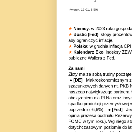
(wtorek, 16-01, 8:50)
★
Niemcy
: w 2023 roku gospoda
★
Bostic (Fed)
: stopy procento
aby ograniczyć inflację.
★
Polska
: w grudnia inflacja C
★
Kalendarz Eko
: indeksy ZEW
publiczne Wallera z Fed.
Za nami
Złoty ma za sobą trudny począt
●
[DE]
Makroekonomicznym zmar
szacunkowych danych nt. PKB Ni
naszego największego partnera 
obciążeniem dla PLNa oraz innyc
spadku produkcji przemysłowej w s
poprzednio -6,6%). ●
[Fed]
Je
opinia prezesa oddziału Rezerwy
FOMC w tym roku). Wg niego st
dotychczasowym poziomie do lat