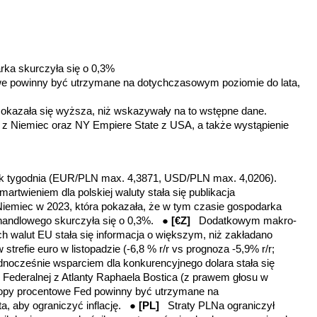
rka skurczyła się o 0,3%
we powinny być utrzymane na dotychczasowym poziomie do lata,
PI okazała się wyższa, niż wskazywały na to wstępne dane.
 z Niemiec oraz
NY Empiere State z USA, a także wystąpienie
ek tygodnia (EUR/PLN max. 4,3871, USD/PLN max. 4,0206).
twieniem dla polskiej waluty stała się publikacja
emiec w 2023, która pokazała, że w tym czasie gospodarka
handlowego skurczyła się o 0,3%. ●
[€Z]
Dodatkowym makro-
h walut EU stała się informacja o większym, niż zakładano
trefie euro w listopadzie (-6,8 % r/r vs prognoza -5,9% r/r;
dnocześnie wsparciem dla konkurencyjnego dolara stała się
 Federalnej z Atlanty Raphaela Bostica (z prawem głosu w
opy procentowe Fed powinny być utrzymane na
a, aby ograniczyć inflację. ●
[PL]
Straty PLNa ograniczył